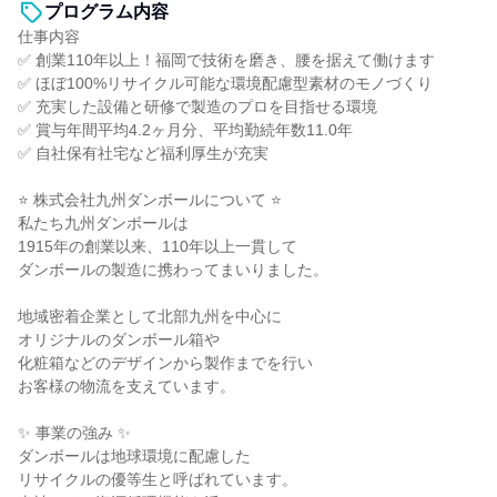
プログラム内容
仕事内容
✅ 創業110年以上！福岡で技術を磨き、腰を据えて働けます
✅ ほぼ100%リサイクル可能な環境配慮型素材のモノづくり
✅ 充実した設備と研修で製造のプロを目指せる環境
✅ 賞与年間平均4.2ヶ月分、平均勤続年数11.0年
✅ 自社保有社宅など福利厚生が充実
⭐ 株式会社九州ダンボールについて ⭐
私たち九州ダンボールは
1915年の創業以来、110年以上一貫して
ダンボールの製造に携わってまいりました。
地域密着企業として北部九州を中心に
オリジナルのダンボール箱や
化粧箱などのデザインから製作までを行い
お客様の物流を支えています。
✨ 事業の強み ✨
ダンボールは地球環境に配慮した
リサイクルの優等生と呼ばれています。