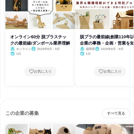
オンライン60分 脱プラスチッ
脱プラの最前線|創業110年
クの最前線/ダンボール業界理解
企業の事務・企画・営業を
オンライン
2026年8月・9月
福岡県
2026年8月・9月
1日
1日
お気に入り
お気に入り
この企業の募集
すべて見る