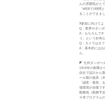
んの雰囲気がと
「WEBで1時間
ることができま
❓参加に向けてよ
Q：業界やダン
A：もちろんで
う」という好奇
Q：カメラはオ
A：基本的には
ん。
◤ 九州ダンボー
1915年の創業
自社で設計から
ール製の遊具（
「誠実・着実」
場環境が自慢で
勤務地（勤務予
※本プログラム