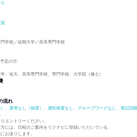
あり
歓迎
】
専門学校／短期大学／高等専門学校
】
業予定の方
大学、短大、高等専門学校、専門学校、大学院（修士）
費
の流れ
順）、選考なし（抽選）、適性検査なし、グループワークなし、筆記試
れ
よりエントリーください。
た方には、日程のご案内をリクナビに登録いただいている、
宛にお送りします。