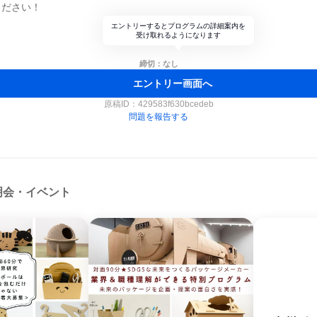
ください！
エントリーするとプログラムの詳細案内を
受け取れるようになります
締切：なし
エントリー画面へ
原稿ID：
429583f630bcedeb
問題を報告する
明会・イベント