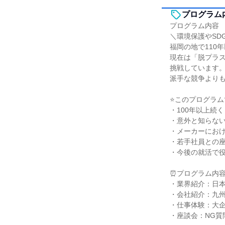
プログラム
プログラム内容
＼環境保護やSD
福岡の地で110
現在は「脱プラ
挑戦しています
派手な競争より
⭐このプログラム
・100年以上続
・意外と知らな
・メーカーにお
・若手社員との
・今後の就活で
⏰プログラム内容
・業界紹介：日
・会社紹介：九州
・仕事体験：大
・座談会：NG質