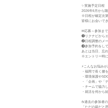
✨実施予定日程
2026年6月から
※日程が確定次
皆様にお会いで
✉応募～参加ま
❶リクナビから
❷日程調整のメ
❸参加予約をし
あとは当日、忘
※エントリー時
⚡こんなお悩みが
・福岡で長く腰
・環境保護やSD
・「企画」や「
・チームで協力
・就活を何から
☕過去の参加者
「ただの箱だと