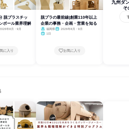
九州ダ
そ
分 脱プラスチッ
脱プラの最前線|創業110年以上
ダンボール業界理解
企業の事務・企画・営業を知る
2026年8月・9月
福岡県
2026年8月・9月
1日
気に入り
お気に入り
集