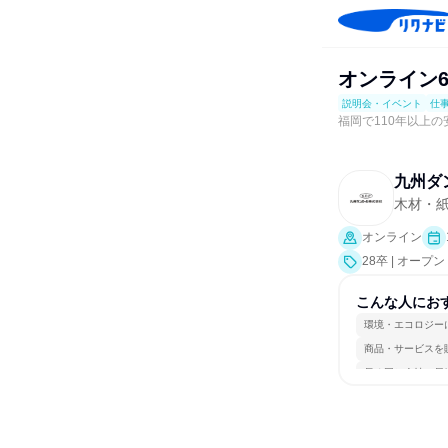
オンライン
説明会・イベント
仕
福岡で110年以上
九州ダ
木材・
オンライン
28卒 | オ
説明会、業界研
こんな人にお
環境・エコロジー
商品・サービスを
長く同じ会社に居