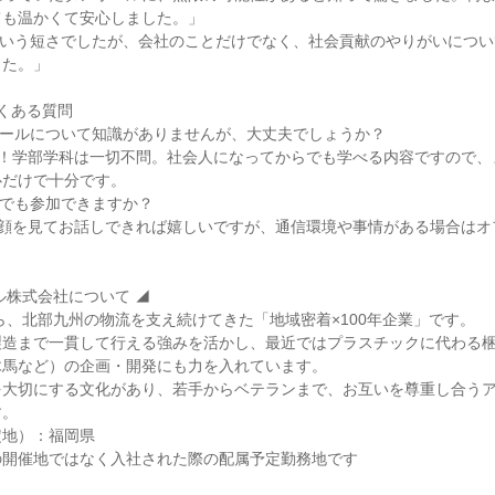
ても温かくて安心しました。」
という短さでしたが、会社のことだけでなく、社会貢献のやりがいにつ
した。」
くある質問
ボールについて知識がありませんが、大丈夫でしょうか？
す！学部学科は一切不問。社会人になってからでも学べる内容ですので、
心だけで十分です。
フでも参加できますか？
お顔を見てお話しできれば嬉しいですが、通信環境や事情がある場合はオ
ル株式会社について ◢
から、北部九州の物流を支え続けてきた「地域密着×100年企業」です。
製造まで一貫して行える強みを活かし、最近ではプラスチックに代わる
木馬など）の企画・開発にも力を入れています。
を大切にする文化があり、若手からベテランまで、お互いを尊重し合う
す。
定地）：福岡県
の開催地ではなく入社された際の配属予定勤務地です