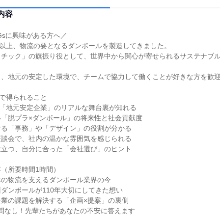
内容
Gsに興味がある方へ／
年以上、物流の要となるダンボールを製造してきました。
スチック」の旗振り役として、世界中から関心が寄せられるサステナブ
。
も、地元の安定した環境で、チームで協力して働くことが好きな方を歓
で得られること
く「地元安定企業」のリアルな舞台裏が知れる
い「脱プラ×ダンボール」の将来性と社会貢献度
ける「事務」や「デザイン」の役割が分かる
座談会で、社内の温かな雰囲気を感じられる
役立つ、自分に合った「会社選び」のヒント
（所要時間1時間）
本の物流を支えるダンボール業界の今
ダンボールが110年大切にしてきた想い
企業の課題を解決する「企画×提案」の裏側
問なし！先輩たちがあなたの不安に答えます