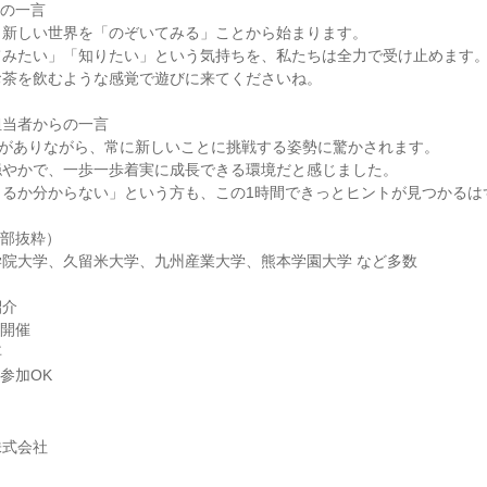
らの一言
、新しい世界を「のぞいてみる」ことから始まります。
てみたい」「知りたい」という気持ちを、私たちは全力で受け止めます
お茶を飲むような感覚で遊びに来てくださいね。
担当者からの一言
史がありながら、常に新しいことに挑戦する姿勢に驚かされます。
穏やかで、一歩一歩着実に成長できる環境だと感じました。
きるか分からない」という方も、この1時間できっとヒントが見つかるは
一部抜粋）
院大学、久留米大学、九州産業大学、熊本学園大学 など多数
紹介
ン開催
卒
参加OK
株式会社