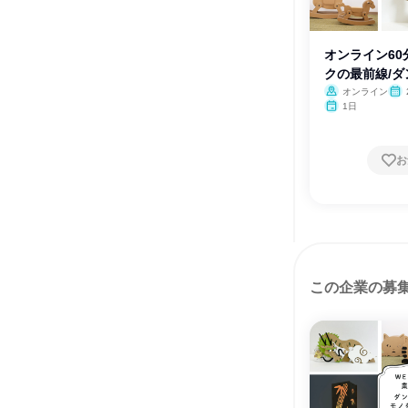
オンライン60
クの最前線/
オンライン
1日
お
この企業の募