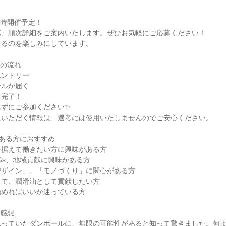
随時開催予定！
第、順次詳細をご案内いたします。ぜひお気軽にご応募ください！
きるのを楽しみにしています。
での流れ
エントリー
ールが届く
て完了！
れずにご参加ください✨
にいただく情報は、選考には使用いたしませんのでご安心ください。
ある方におすすめ
を据えて働きたい方に興味がある方
Gs、地域貢献に興味がある方
デザイン」、「モノづくり」に関心がある方
して、潤滑油として貢献したい方
始めればいいか迷っている方
の感想
思っていたダンボールに、無限の可能性があると知って驚きました。何