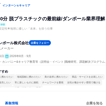
インターン
キャリア
＆
60分 脱プラスチックの最前線/ダンボール業界理解
事体験
の安定性🌟地球に優しい「未来」を担う仕事
ンボール株式会社
企業をフォロー
紙メーカー
1日
2026年8月・9月
ープン・カンパニー&キャリア教育等（説明会・イベント [職種研究、課題解決プログラ
究]、仕事体験）
すすめ
に携わりたい
地域貢献に携わりたい
美の追求に携わりたい
商品・サービスを企画したい
販売したい
常に新しいものに挑戦
チームワークを重視
女性が働きやすい環境で働ける
続けられる
若手が裁量を持てる環境
募集情報
企業を知る