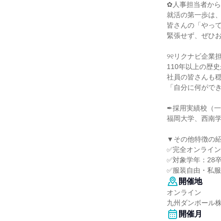
✿人事担当者か
就活の第一歩は
皆さんの「やっ
緊張せず、ぜひ
୨୧リクナビ企業
110年以上の歴
社員の皆さんも
「自分に何がで
✒採用実績校（
福岡大学、西南学
▼その他特徴の
✅完全オンライ
✅対象学年：28
✅服装自由・私服
開催地
オンライン
九州ダンボール
開催月