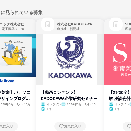
緒に見られている募集
ニック株式会社
株式会社KADOKAWA
・電子機器メーカー
出版社・新聞社
生対象】パナソニ
【動画コンテンツ】
【29/30
デザインプログラ
KADOKAWA企業研究セミナー
解 座談会
2026年8月・9月・10月
オンライン
2026年8月・9月・10
オンライン
月・11月・12月
1日
1日
気に入り
お気に入り