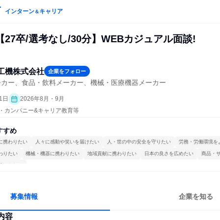
インターン
キャリア
＆
27卒/選考なし/30分】WEBカジュアル面談!
工機株式会社
企業をフォロー
ーカー、食品・飲料メーカー、機械・医療機器メーカー
1日
2026年8月・9月
プン・カンパニー&キャリア教育等
すすめ
に携わりたい
人々に感動や笑いを届けたい
人・世の中の安全を守りたい
労務・労働環境を
わりたい
機械・機器に携わりたい
地域貢献に携わりたい
日本の良さを広めたい
商品・
続けられる
募集情報
企業を知る
内容