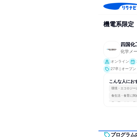
機電系限定【
四国化
化学メ
オンライン
27卒 | オー
こんな人にお
環境・エコロジー
食生活・食育に関
長く同じ会社に居
プログラム