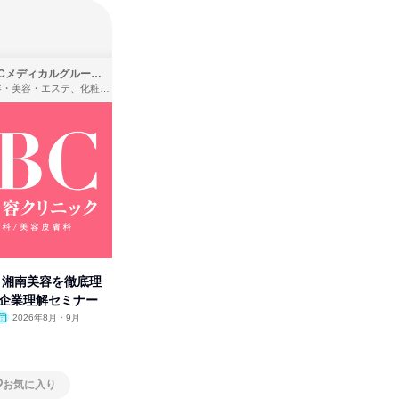
SBCメディカルグループ株式会社
株式会社バンダイ
理容・美容・エステ、化粧品・理美容用品小売、医療・病院
アパレル・繊維・スポーツメーカー、製造・メーカー、ゲーム制作・販売
卒】湘南美容を徹底理
人事の心を動かす「自己表現」
「洋服の
付企業理解セミナー
の極意/選考官の本音を動画で公
分の強み
開
2026年8月・9月
オンライン
2026年8月・9月・10
オンラ
月・11月・12月
1日
1日
お気に入り
お気に入り