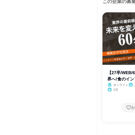
この企業の募
【27卒/WEB
界へ!食のイ
オンライン
1日
お