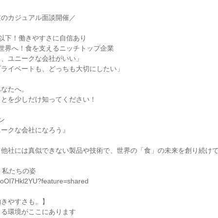
定のカジュアル面談開催／
%以下！働きやすさに自信あり
で世界へ！食を支えるニッチトップ企業
ら、ユニークな会社がいい」
プライベートも、どっちも大切にしたい」
あなたへ。
ことを少しだけ知ってください！
ン
ニークな会社になろう』
、他社には真似できない製品や技術で、世界の「食」の未来を創り続け
！私たちの姿
/boOl7Hkl2YU?feature=shared
働きやすさも。】
きる環境がここにあります