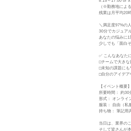
8:15～17:00 or 
（※勤務地による／
残業は月平均20
＼満足度97%の
30分でカジュア
あなたの悩みに1
少しでも「面白
✅ こんなあなた
□チームで大きな
□未知の課題にも
□自分のアイデア
【イベント概要
所要時間： 約30
形式： オンライ
服装： 自由（私
持ち物： 筆記用
当日は、業界の
そして皆さんが