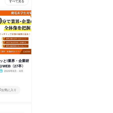
すべて見る
クッと!業界・企業研
【27卒】国内シェア70%!食×テ
【27卒/
@WEB〈27卒〉
クノロジーで世界へ挑戦!
界へ!食
2026年8月・9月
オンライン
2026年8月・9月
オンラ
1日
1日
お気に入り
お気に入り