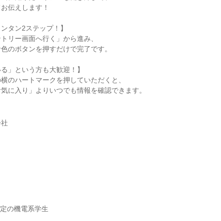
てお伝えします！
ンタン2ステップ！】
ントリー画面へ行く」から進み、
青色のボタンを押すだけで完了です。
いる」という方も大歓迎！】
の横のハートマークを押していただくと、
お気に入り」よりいつでも情報を確認できます。
会社
】
】
業予定の機電系学生