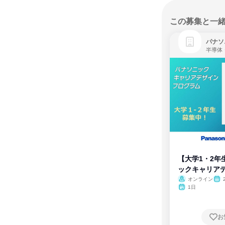
この募集と一
パナソ
半導体
【大学1・2年
ックキャリア
ム
オンライン
1日
お