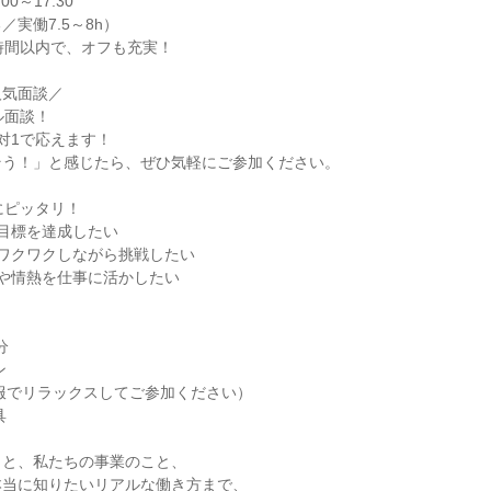
9:00～17:30
実働7.5～8h）
時間以内で、オフも充実！
人気面談／
ル面談！
対1で応えます！
そう！」と感じたら、ぜひ気軽にご参加ください。
にピッタリ！
目標を達成したい
ワクワクしながら挑戦したい
や情熱を仕事に活かしたい
】
分
ン
服でリラックスしてご参加ください）
具
こと、私たちの事業のこと、
本当に知りたいリアルな働き方まで、