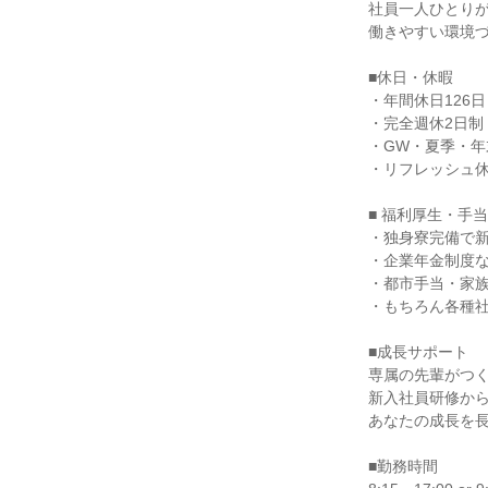
社員一人ひとり
働きやすい環境
■休日・休暇
・年間休日126日
・完全週休2日制
・GW・夏季・
・リフレッシュ
■ 福利厚生・手当
・独身寮完備で
・企業年金制度
・都市手当・家
・もちろん各種
■成長サポート
専属の先輩がつ
新入社員研修か
あなたの成長を
■勤務時間