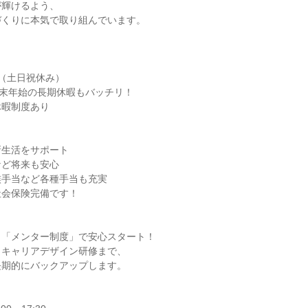
が輝けるよう、
づくりに本気で取り組んでいます。
（土日祝休み）
年末年始の長期休暇もバッチリ！
休暇制度あり
新生活をサポート
など将来も安心
族手当など各種手当も充実
社会保険完備です！
く「メンター制度」で安心スタート！
らキャリアデザイン研修まで、
長期的にバックアップします。