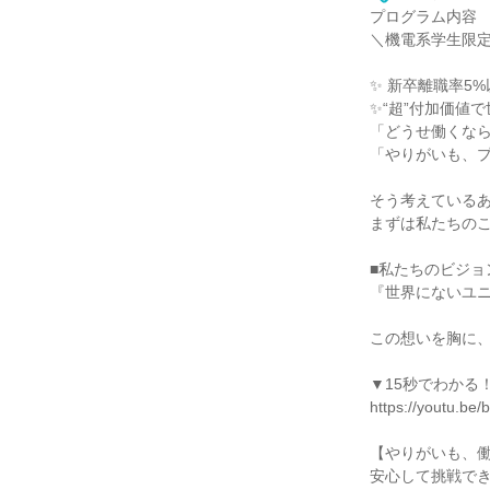
プログラム内容
＼機電系学生限
✨ 新卒離職率5
✨“超”付加価値
「どうせ働くな
「やりがいも、
そう考えている
まずは私たちの
■私たちのビジョ
『世界にないユ
この想いを胸に
▼15秒でわかる
https://youtu.be
【やりがいも、
安心して挑戦で