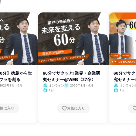
集
/60分】徳島から世
60分でサクッと!業界・企業研
60分でサ
ンフラを創る
究セミナー@WEB〈27卒〉
究セミナー
2026年8月・9月
オンライン
2026年8月・9月
オンライン
1日
1日
気に入り
お気に入り