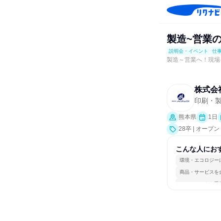
製造~営業
説明会・イベント
仕
製造～営業へ！現場
株式会
印刷・
熊本県
1日
28卒 | オ
説明会、業界研
こんな人にお
環境・エコロジー
商品・サービスを
チームワークを重