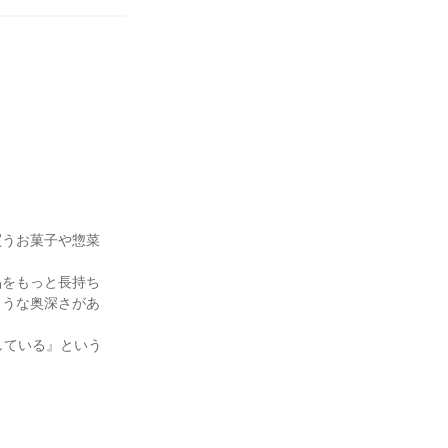
買うお菓子や惣菜
品をもっと長持ち
ような奥深さがあ
している』という