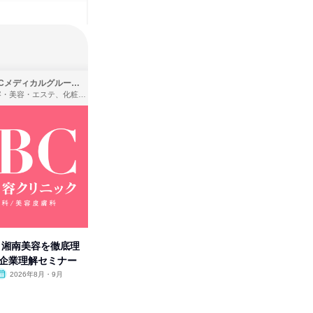
SBCメディカルグループ株式会社
株式会社バンダイ
理容・美容・エステ、化粧品・理美容用品小売、医療・病院
アパレル・繊維・スポーツメーカー、製造・メーカー、ゲーム制作・販売
卒】湘南美容を徹底理
人事の心を動かす「自己表現」
「洋服の
付企業理解セミナー
の極意/選考官の本音を動画で公
分の強み
開
2026年8月・9月
オンライン
2026年8月・9月・10
オンラ
月・11月・12月
1日
1日