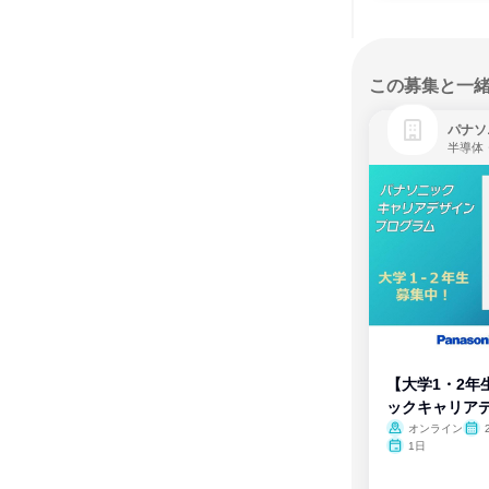
この募集と一
パナソ
半導体
【大学1・2年
ックキャリア
ム
オンライン
1日