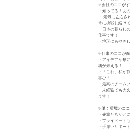
✨会社のココが
・知ってる！あ
・ 景気に左右
常に挑戦し続け
・日本の暮らしの
仕事です！
・地球にもやさし
✨仕事のココが
・アイデアが形
魂が燃える！
・「これ、私が
喜び！
・最高のチーム
・未経験でも大
ます！
✨働く環境のコ
・先輩たちがと
・プライベートも
・手厚いサポー