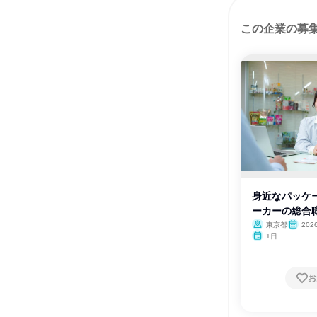
この企業の募
身近なパッケ
ーカーの総合職
東京都
202
1日
お