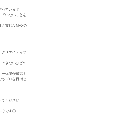
作っています！
っていないことを
会貢献度MAXの
、クリエイティブ
にできないほどの
す一体感が最高！
でもプロを目指せ
きてください
！
安心です◎