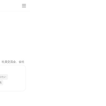
ム、社員交流会、会社
りたい
戦