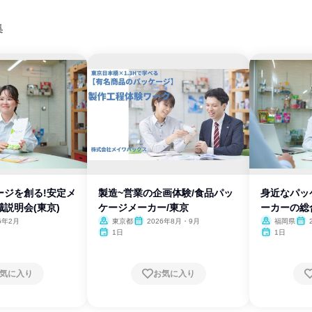
集
ージを創る!安定メ
製造~営業の企画体験/食品パッ
身近なパッ
説明会(東京)
ケージメーカー/東京
ーカーの総
6年2月
東京都
2026年8月・9月
福岡県
1日
1日
気に入り
お気に入り