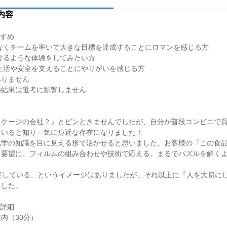
内容
すすめ
なくチームを率いて大きな目標を達成することにロマンを感じる方
けるような体験をしてみたい方
生活や安全を支えることにやりがいを感じる方
ありません
の結果は選考に影響しません
ッケージの会社？』とピンときませんでしたが、自分が普段コンビニで
ていると知り一気に身近な存在になりました！
化学の知識を目に見える形で活かせると思いました。お客様の『この食
う要望に、フィルムの組み合わせや技術で応える。まるでパズルを解く
。
安定している、というイメージはありましたが、それ以上に『人を大切に
ました。
容詳細
内（30分）