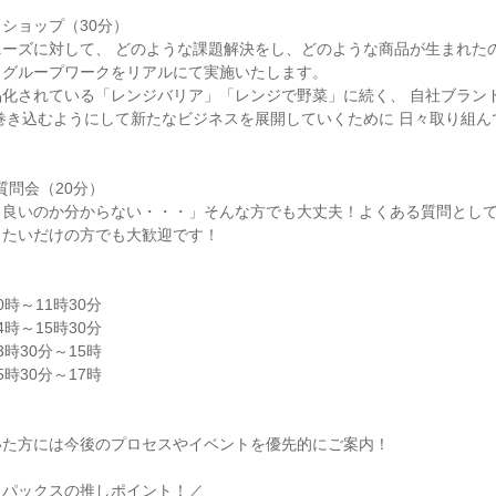
ショップ（30分）
ーズに対して、 どのような課題解決をし、どのような商品が生まれたの
くグループワークをリアルにて実施いたします。
品化されている「レンジバリア」「レンジで野菜」に続く、 自社ブラン
巻き込むようにして新たなビジネスを展開していくために 日々取り組ん
質問会（20分）
ら良いのか分からない・・・」そんな方でも大丈夫！よくある質問とし
きたいだけの方でも大歓迎です！
0時～11時30分
4時～15時30分
3時30分～15時
5時30分～17時
いた方には今後のプロセスやイベントを優先的にご案内！
ワパックスの推しポイント！／