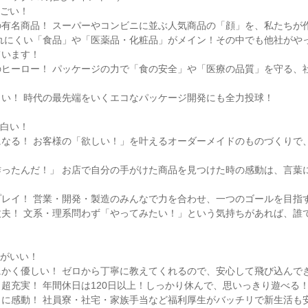
すごい！
の有名商品！ スーパーやコンビニに並ぶ人気商品の「顔」を、私たちが
されにくい「食品」や「医薬品・化粧品」がメイン！その中でも他社がや
ています！
ヒーロー！ パッケージの力で「食の安全」や「医療の品質」を守る、社
い！ 時代の最先端をいくエコなパッケージ開発にも全力投球！
面白い！
になる！ お客様の「欲しい！」を叶えるオーダーメイドのものづくりで
作ったんだ！」 お店で自分の手がけた商品を見つけた時の感動は、言葉
プレイ！ 営業・開発・製造のみんなで力を合わせ、一つのゴールを目指
丈夫！ 文系・理系問わず「やってみたい！」という気持ちがあれば、誰
コがいい！
にかく優しい！ ゼロから丁寧に教えてくれるので、安心して飛び込んで
超充実！ 年間休日は120日以上！しっかり休んで、思いっきり遊べる
トに感動！ 社員寮・社宅・家族手当など福利厚生がバッチリで新生活も