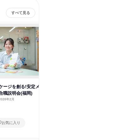
すべて見る
ケージを創る!安定メ
身近なパッケージを創る!安定メ
製造~営
合職説明会(福岡)
ーカーの総合職説明会(大阪)
ケージメ
2026年2月
大阪府
2026年2月
大阪府
1日
1日
お気に入り
お気に入り