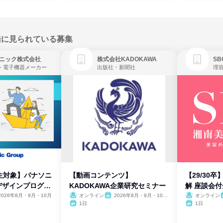
緒に見られている募集
ニック株式会社
株式会社KADOKAWA
・電子機器メーカー
出版社・新聞社
生対象】パナソニ
【動画コンテンツ】
【29/30
デザインプログラ
KADOKAWA企業研究セミナー
解 座談会
2026年8月・9月・10月
オンライン
2026年8月・9月・10
オンライン
月・11月・12月
1日
1日