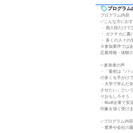
プログラム
プログラム内容
✅こんな方にお
・ 個人技だけで
・ ガクチカに書
・ 多くの人々の
※参加要件では
応募情報・体験
✅参加者の声
・「最初は『パ
の多くを手がけ
・大学で学んだ
させたい』とい
りおもしろそう
・BtoB企業で
印象を強く受け
✅プログラム内
・業界や会社の案