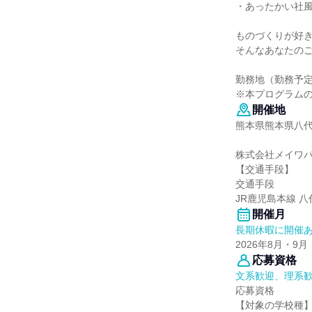
・あったかい社
ものづくりが好
そんなあなたの
勤務地（勤務予
※本プログラム
開催地
熊本県熊本県八代
株式会社メイワパ
【交通手段】
交通手段
JR鹿児島本線 八
開催月
長期休暇に開催
2026年8月・9月
応募資格
文系歓迎、理系
応募資格
【対象の学校種