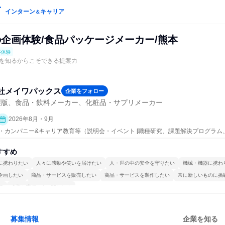
インターン
キャリア
＆
の企画体験/食品パッケージメーカー/熊本
事体験
を知るからこそできる提案力
社メイワパックス
企業をフォロー
製版、食品・飲料メーカー、化粧品・サプリメーカー
2026年8月・9月
ープン・カンパニー&キャリア教育等（説明会・イベント [職種研究、課題解決プログラ
究]、仕事体験）
すすめ
に携わりたい
人々に感動や笑いを届けたい
人・世の中の安全を守りたい
機械・機器に携わ
企画したい
商品・サービスを販売したい
商品・サービスを製作したい
常に新しいものに挑
視
多様な職種の人と関われる
募集情報
企業を知る