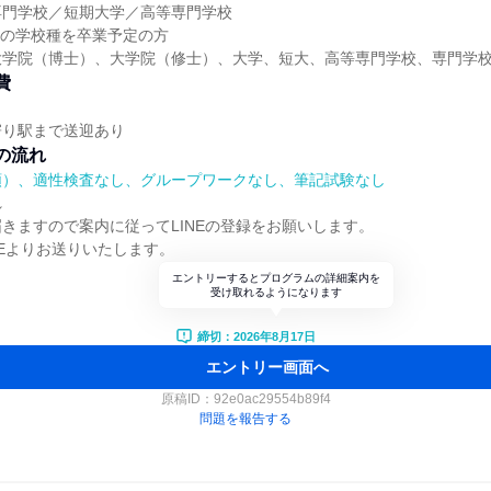
専門学校／短期大学／高等専門学校
上記の学校種を卒業予定の方
大学院（博士）、大学院（修士）、大学、短大、高等専門学校、専門学
費
寄り駅まで送迎あり
の流れ
順）、適性検査なし、グループワークなし、筆記試験なし
れ
きますので案内に従ってLINEの登録をお願いします。
NEよりお送りいたします。
エントリーするとプログラムの詳細案内を
受け取れるようになります
締切：2026年8月17日
エントリー画面へ
原稿ID：
92e0ac29554b89f4
問題を報告する