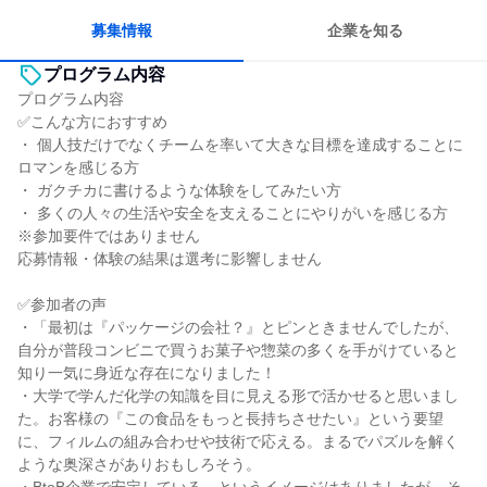
多様な職種の人と関われる
募集情報
企業を知る
プログラム内容
プログラム内容
✅こんな方におすすめ
・ 個人技だけでなくチームを率いて大きな目標を達成することに
ロマンを感じる方
・ ガクチカに書けるような体験をしてみたい方
・ 多くの人々の生活や安全を支えることにやりがいを感じる方
※参加要件ではありません
応募情報・体験の結果は選考に影響しません
✅参加者の声
・「最初は『パッケージの会社？』とピンときませんでしたが、
自分が普段コンビニで買うお菓子や惣菜の多くを手がけていると
知り一気に身近な存在になりました！
・大学で学んだ化学の知識を目に見える形で活かせると思いまし
た。お客様の『この食品をもっと長持ちさせたい』という要望
に、フィルムの組み合わせや技術で応える。まるでパズルを解く
ような奥深さがありおもしろそう。