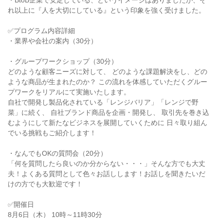
・BtoB企業で安定している、というイメージはありましたが、そ
れ以上に『人を大切にしている』という印象を強く受けました。
✅プログラム内容詳細
・業界や会社の案内（30分）
・グループワークショップ（30分）
どのような顧客ニーズに対して、 どのような課題解決をし、どの
ような商品が生まれたのか？ この流れを体感していただくグルー
プワークをリアルにて実施いたします。
自社で開発し製品化されている「レンジバリア」「レンジで野
菜」に続く、 自社ブランド商品を企画・開発し、 取引先を巻き込
むようにして新たなビジネスを展開していくために 日々取り組ん
でいる挑戦もご紹介します！
・なんでもOKの質問会（20分）
「何を質問したら良いのか分からない・・・」そんな方でも大丈
夫！よくある質問として色々お話しします！お話しを聞きたいだ
けの方でも大歓迎です！
✅開催日
8月6日（木） 10時～11時30分