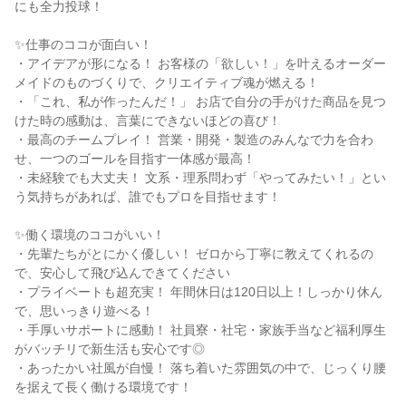
にも全力投球！
✨仕事のココが面白い！
・アイデアが形になる！ お客様の「欲しい！」を叶えるオーダー
メイドのものづくりで、クリエイティブ魂が燃える！
・「これ、私が作ったんだ！」 お店で自分の手がけた商品を見つ
けた時の感動は、言葉にできないほどの喜び！
・最高のチームプレイ！ 営業・開発・製造のみんなで力を合わ
せ、一つのゴールを目指す一体感が最高！
・未経験でも大丈夫！ 文系・理系問わず「やってみたい！」とい
う気持ちがあれば、誰でもプロを目指せます！
✨働く環境のココがいい！
・先輩たちがとにかく優しい！ ゼロから丁寧に教えてくれるの
で、安心して飛び込んできてください
・プライベートも超充実！ 年間休日は120日以上！しっかり休ん
で、思いっきり遊べる！
・手厚いサポートに感動！ 社員寮・社宅・家族手当など福利厚生
がバッチリで新生活も安心です◎
・あったかい社風が自慢！ 落ち着いた雰囲気の中で、じっくり腰
を据えて長く働ける環境です！