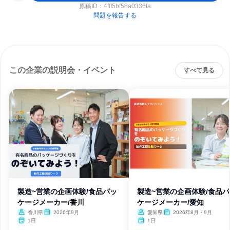
原稿ID：
4fff5bf58a0336fa
問題を報告する
この企業の説明会・イベント
すべて見る
製造~営業の企画体験/食品パッ
製造~営業の企画体験/食品
ケージメーカー/香川
ケージメーカー/愛知
香川県
2026年9月
愛知県
2026年8月・9月
1日
1日