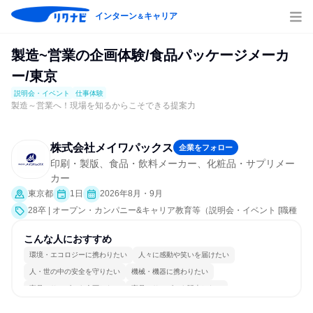
インターン
キャリア
＆
製造~営業の企画体験/食品パッケージメーカ
ー/東京
説明会・イベント
仕事体験
製造～営業へ！現場を知るからこそできる提案力
株式会社メイワパックス
企業をフォロー
印刷・製版、食品・飲料メーカー、化粧品・サプリメー
カー
東京都
1日
2026年8月・9月
28卒 | オープン・カンパニー&キャリア教育等（説明会・イベント [職種
研究、課題解決プログラム、職場見学会、社員交流会、会社説明会、業
界研究]、仕事体験）
こんな人におすすめ
環境・エコロジーに携わりたい
人々に感動や笑いを届けたい
人・世の中の安全を守りたい
機械・機器に携わりたい
商品・サービスを企画したい
商品・サービスを販売したい
商品・サービスを製作したい
常に新しいものに挑戦
チームワークを重視