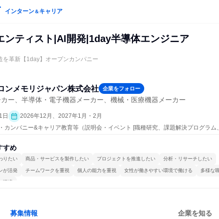
インターン
キャリア
＆
ンティスト|AI開発|1day半導体エンジニア
製造を革新【1day】オープンカンパニー
ロンメモリジャパン株式会社
企業をフォロー
ーカー、半導体・電子機器メーカー、機械・医療機器メーカー
1日
2026年12月、2027年1月・2月
ープン・カンパニー&キャリア教育等（説明会・イベント [職種研究、課題解決プログラ
すすめ
わりたい
商品・サービスを製作したい
プロジェクトを推進したい
分析・リサーチしたい
ンが活発
チームワークを重視
個人の能力を重視
女性が働きやすい環境で働ける
多様な
る環境
募集情報
企業を知る