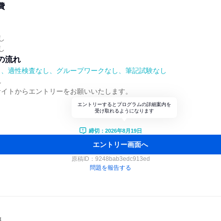
費
し
し
の流れ
）、適性検査なし、グループワークなし、筆記試験なし
れ
サイトからエントリーをお願いいたします。
エントリーするとプログラムの詳細案内を
受け取れるようになります
締切：2026年8月19日
エントリー画面へ
原稿ID：
9248bab3edc913ed
問題を報告する
集