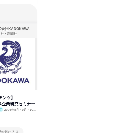
会社KADOKAWA
株式会社住まいず
版社・新聞社
製造・メーカー、建築設計
テンツ】
先着順・選考なし|注文住宅の総
タカラト
WA企業研究セミナー
合職|会社説明会&社長座談会
ビ」を学
2026年8月・9月・10
オンライン
2026年8月・9月
オンラ
月・11月・12月
1日
1日
お気に入り
お気に入り