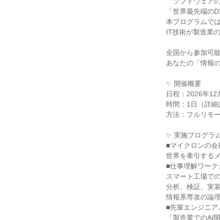
「ソフトウェア
「世界最先端のD
本プログラムで
IT技術が製造業
全国から参加可
あなたの「情報
✨ 開催概要
日程：2026年1
時間：1日（詳細
方法：フルリモー
✨ 実施プログラ
■マイクロンの会
世界を牽引するメ
■仕事理解ワーク
スマート工場での
分析、検証、実
情報系専攻の論
■先輩エンジニア
「製造業でのAI