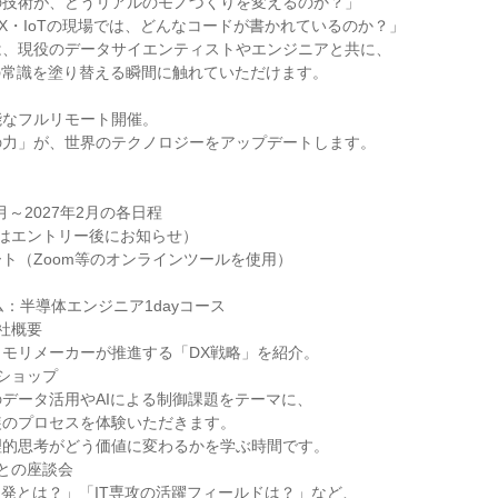
の技術が、どうリアルのモノづくりを変えるのか？」
X・IoTの現場では、どんなコードが書かれているのか？」
は、現役のデータサイエンティストやエンジニアと共に、
の常識を塗り替える瞬間に触れていただけます。
能なフルリモート開催。
の力」が、世界のテクノロジーをアップデートします。
2月～2027年2月の各日程
はエントリー後にお知らせ）
ト（Zoom等のオンラインツールを使用）
ム：半導体エンジニア1dayコース
社概要
モリメーカーが推進する「DX戦略」を紹介。
ショップ
データ活用やAIによる制御課題をテーマに、
装のプロセスを体験いただきます。
理的思考がどう価値に変わるかを学ぶ時間です。
との座談会
開発とは？」「IT専攻の活躍フィールドは？」など、