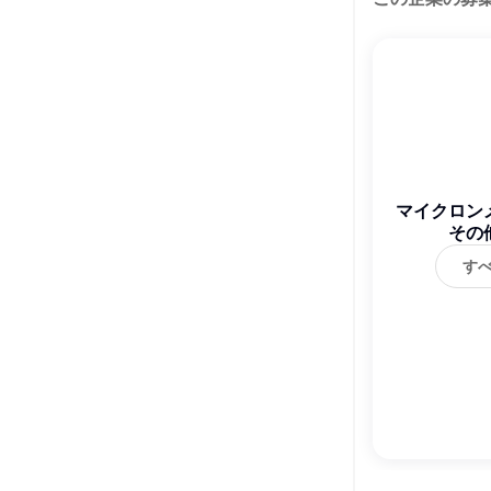
マイクロン
その
株
す