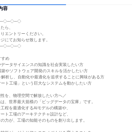
内容
─◇─◇─◇
したら、
よりエントリーください。
ージにてお知らせ致します。
─◇─◇─◇
すすめ
習やデータサイエンスの知識を社会実装したい方
構築やソフトウェア開発のスキルを活かしたい方
を解析し、自動化や最適化を追求することに興味がある方
スマート工場」という巨大なシステムを動かしたい方
能性を、物理空間で解放したい方へ／
場は、世界最大規模の「ビッグデータの宝庫」です。
工程を最適化するAIモデルの構築や、
マート工場のアーキテクチャ設計など、
アの力が、工場の知能そのものを創り出します。