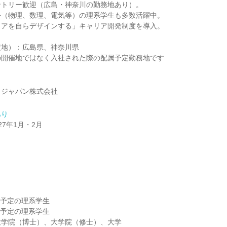
ントリー歓迎（広島・神奈川の勤務地あり）。
外（物理、数理、電気等）の理系学生も多数活躍中。
リアを自らデザインする」キャリア開発制度を導入。
定地）：広島県、神奈川県
の開催地ではなく入社された際の配属予定勤務地です
リジャパン株式会社
あり
027年1月・2月
】
】
卒業予定の理系学生
卒業予定の理系学生
大学院（博士）、大学院（修士）、大学