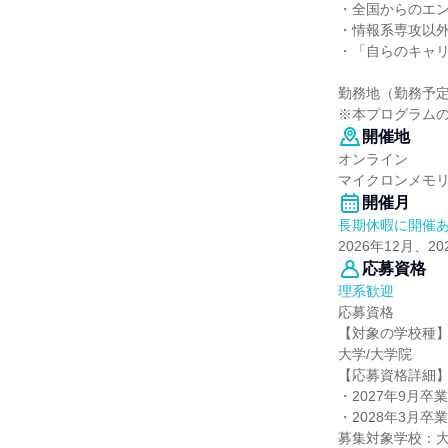
・全国からのエ
・情報系専攻以
・「自らのキャ
勤務地（勤務予
※本プログラム
開催地
オンライン
マイクロンメモ
開催月
長期休暇に開催
2026年12月、2
応募資格
理系歓迎
応募資格
【対象の学校種
大学/大学院
【応募資格詳細
・2027年9月
・2028年3月
募集対象学校：