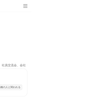
ム、社員交流会、会社
職種の人と関われる