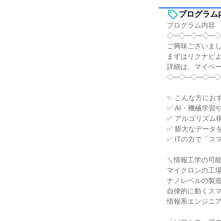
プログラム
プログラム内容
◇─◇─◇─◇─◇
ご興味ございま
まずはリクナビ
詳細は、マイペ
◇─◇─◇─◇─◇
✨ こんな方にお
✅ AI・機械学
✅ アルゴリズム
✅ 膨大なデータ
✅ ITの力で「
＼情報工学の可
マイクロンの工
ナノレベルの製造
自律的に動くス
情報系エンジニ