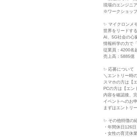
現場のエンジニ
※ワークショッ
✨ マイクロンメ
世界をリードす
AI、5G社会の
情報科学の力で
従業員：4200
売上高：5885億
✨ 応募について
＼エントリー時
スマホの方は【
PCの方は【エン
内容を確認後、
イベントへのお
まずはエントリ
✨ その他特徴の
・年間休日126
・女性の育児休業