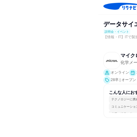
データサイエ
説明会・イベント
【情報・IT】ITで
マイク
化学メ
オンライン
28卒 | オ
説明会]）
こんな人にお
テクノロジーに携
コミュニケーショ
若手が裁量を持て