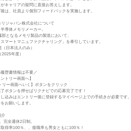
アがキャリアの疑問に直接お答えします。
プ後は、社員より個別フィードバックを実施します。
モリジャパン株式会社について
る半導体メモリメーカー。
心臓部となるメモリ製品の製造において、
「スマートマニュファクチャリング」を牽引しています。
名超（日本法人のみ）
（2025年度）
の履歴書情報は不要／
エントリー画面へ】
トリー画面へいく】ボタンをクリック
完了ボタンを押せばリクナビでの応募完了です！
申し込みはエントリー後に登録するマイページ上での手続きが必要です
ーをお願いします。
紹介
日、完全週休2日制。
取得率100％、、復職率も男女ともに100％！