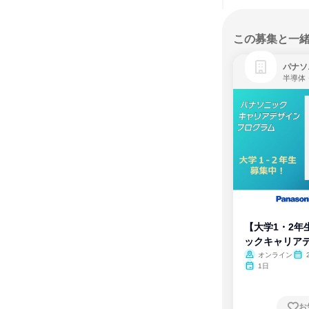
この募集と一
パナソ
半導体
【大学1・2年
ックキャリア
ム
オンライン
1日
お