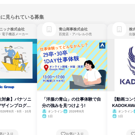
緒に見られている募集
ニック株式会社
青山商事株式会社
株式
・電子機器メーカー
百貨店・アパレル小売
出
生対象】パナソニ
「洋服の青山」の仕事体験で自
【動画コン
デザインプログラ
分の強みを見つけよう!
KADOKA
2026年8月・9月・10月
オンライン
2026年8月
オンライン
1日
1日
気に入り
お気に入り