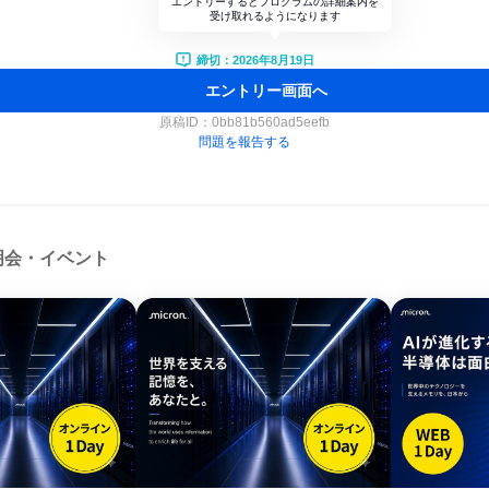
エントリーするとプログラムの詳細案内を
受け取れるようになります
締切：2026年8月19日
エントリー画面へ
原稿ID：
0bb81b560ad5eefb
問題を報告する
明会・イベント