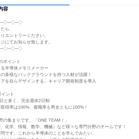
内容
─◇─◇─◇
したら、
よりエントリーください。
ージにてお知らせ致します。
─◇─◇─◇
のポイント
する半導体メモリメーカー
外の多様なバックグラウンドを持つ人材が活躍！
リアを自らデザインする」キャリア開発制度を導入
ポイント
6日と多く、完全週休2日制
取得率は100%、復職率も男女ともに100%！
野の集まりです。「ONE TEAM！」
理、化学、情報、数学、機械）など様々な専門分野のチームです！
不問です。これから半導体のことを学んでみたい、