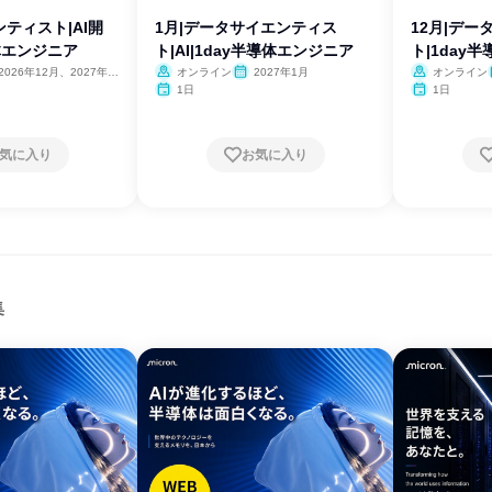
ティスト|AI開
1月|データサイエンティス
12月|デ
導体エンジニア
ト|AI|1day半導体エンジニア
ト|1day
2026年12月、2027年1
オンライン
2027年1月
オンライン
2月
1日
1日
気に入り
お気に入り
集