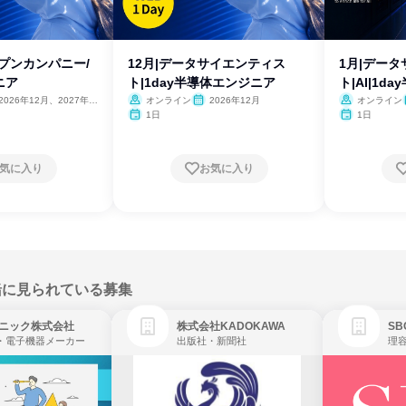
ープンカンパニー/
12月|データサイエンティス
1月|デー
ニア
ト|1day半導体エンジニア
ト|AI|1
2026年12月、2027年1
オンライン
2026年12月
オンライン
2月
1日
1日
気に入り
お気に入り
緒に見られている募集
ニック株式会社
株式会社KADOKAWA
・電子機器メーカー
出版社・新聞社