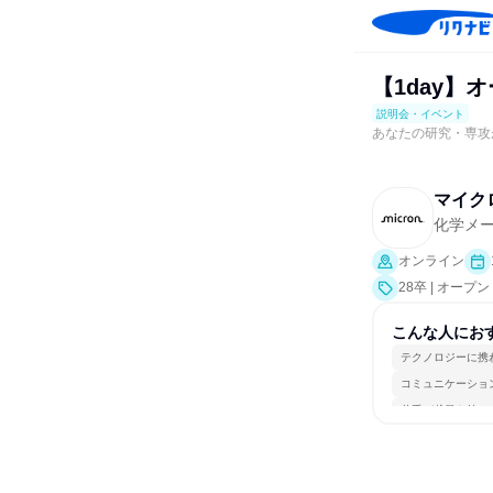
【1day】
説明会・イベント
あなたの研究・専攻
マイク
化学メ
オンライン
28卒 | オ
説明会]）
こんな人にお
テクノロジーに携
コミュニケーショ
若手が裁量を持て