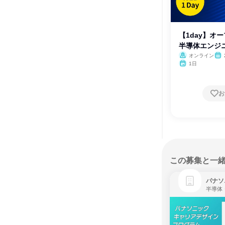
【1day】オ
半導体エンジ
オンライン
月・
1日
お
この募集と一
パナソ
半導体