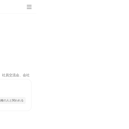
ム、社員交流会、会社
職種の人と関われる