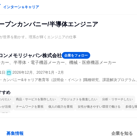
インターン
キャリア
＆
オープンカンパニー/半導体エンジニア
が世界を動かす。理系が輝くエンジニアの仕事
ロンメモリジャパン株式会社
企業をフォロー
ーカー、半導体・電子機器メーカー、機械・医療機器メーカー
1日
2026年12月、2027年1月・2月
ープン・カンパニー&キャリア教育等（説明会・イベント [職種研究、課題解決プログラ
すすめ
わりたい
商品・サービスを製作したい
プロジェクトを推進したい
分析・リサーチしたい
ンが活発
チームワークを重視
個人の能力を重視
女性が働きやすい環境で働ける
多様な
る環境
募集情報
企業を知る