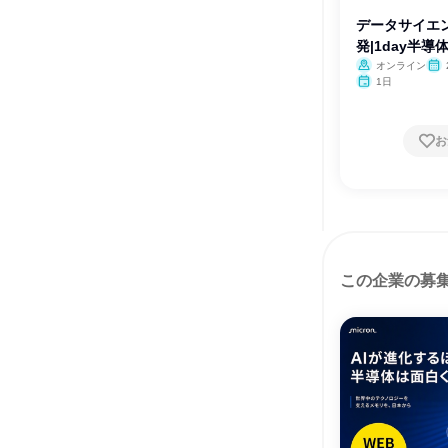
データサイエン
発|1day半
オンライン
月・
1日
お
この企業の募