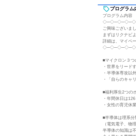
プログラム
プログラム内容
◇─◇─◇─◇─◇
ご興味ございま
まずはリクナビ
詳細は、マイペ
◇─◇─◇─◇─◇
■マイクロン３つ
・世界をリード
・半導体専攻以
・「自らのキャ
■福利厚生2つの
・年間休日は12
・女性の育児休業
■半導体は理系分
（電気電子、物
半導体の知識は