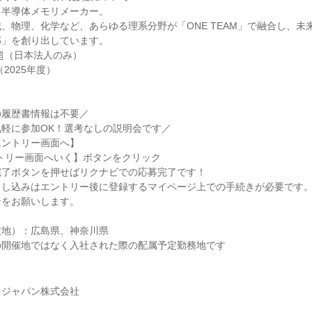
る半導体メモリメーカー。
、物理、化学など、あらゆる理系分野が「ONE TEAM」で融合し、未
部」を創り出しています。
名超（日本法人のみ）
（2025年度）
の履歴書情報は不要／
軽に参加OK！選考なしの説明会です／
エントリー画面へ】
トリー画面へいく】ボタンをクリック
完了ボタンを押せばリクナビでの応募完了です！
申し込みはエントリー後に登録するマイページ上での手続きが必要です
ーをお願いします。
定地）：広島県、神奈川県
の開催地ではなく入社された際の配属予定勤務地です
リジャパン株式会社