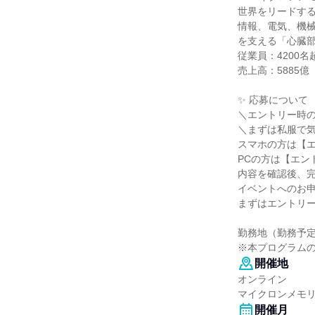
世界をリードす
情報、電気、機械
を支える「心臓
従業員：4200
売上高：5885億
✨ 応募について
＼エントリー時
＼まずは私服で気
スマホの方は【
PCの方は【エン
内容を確認後、
イベントへのお
まずはエントリ
勤務地（勤務予
※本プログラム
開催地
オンライン
マイクロンメモ
開催月