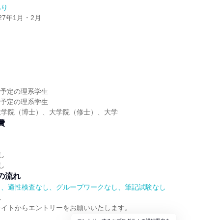
あり
027年1月・2月
】
】
卒業予定の理系学生
卒業予定の理系学生
大学院（博士）、大学院（修士）、大学
費
し
し
の流れ
）、適性検査なし、グループワークなし、筆記試験なし
れ
サイトからエントリーをお願いいたします。