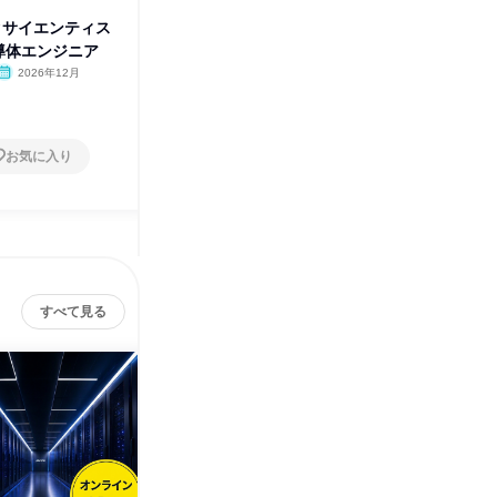
ータサイエンティス
プロセス開発|物性物理・薄膜工
1月|プ
半導体エンジニア
学|1day半導体エンジニア
ス|1d
2026年12月
オンライン
2026年12月、2027年1
オンラ
月・2月
1日
1日
お気に入り
お気に入り
すべて見る