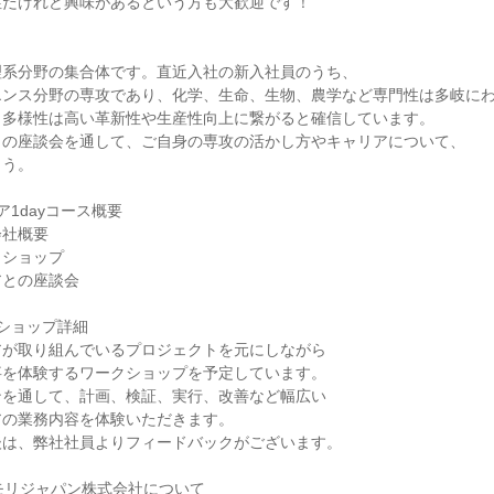
性だけれど興味があるという方も大歓迎です！
理系分野の集合体です。直近入社の新入社員のうち、
エンス分野の専攻であり、化学、生命、生物、農学など専門性は多岐に
、多様性は高い革新性や生産性向上に繋がると確信しています。
との座談会を通して、ご自身の専攻の活かし方やキャリアについて、
ょう。
ア1dayコース概要
会社概要
クショップ
アとの座談会
ショップ詳細
アが取り組んでいるプロジェクトを元にしながら
事を体験するワークショップを予定しています。
ンを通して、計画、検証、実行、改善など幅広い
アの業務内容を体験いただきます。
後は、弊社社員よりフィードバックがございます。
モリジャパン株式会社について