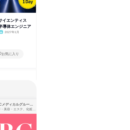
タサイエンティス
【理系】化学・機械・情報。専
物理専攻
day半導体エンジニア
門を活かす5つのエンジニア職
析|1月
種
2027年1月
オンライン
2026年8月・9月・10
オンラ
月・11月・12月、2027年1
1日
1日
月
お気に入り
お気に入り
SBCメディカルグループ株式会社
株式会社バンダイ
理容・美容・エステ、化粧品・理美容用品小売、医療・病院
アパレル・繊維・スポーツメーカー、製造・メーカー、ゲーム制作・販売