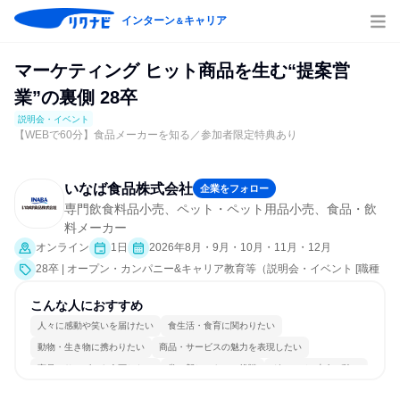
インターン
キャリア
＆
マーケティング ヒット商品を生む“提案営
業”の裏側 28卒
説明会・イベント
【WEBで60分】食品メーカーを知る／参加者限定特典あり
いなば食品株式会社
企業をフォロー
専門飲食料品小売、ペット・ペット用品小売、食品・飲
料メーカー
オンライン
1日
2026年8月・9月・10月・11月・12月
28卒 | オープン・カンパニー&キャリア教育等（説明会・イベント [職種
研究、社員交流会、会社説明会、業界研究]）
こんな人におすすめ
人々に感動や笑いを届けたい
食生活・食育に関わりたい
動物・生き物に携わりたい
商品・サービスの魅力を表現したい
商品・サービスを企画したい
常に新しいものに挑戦
グローバル志向が強い
個人の能力を重視
日常的に外国語を使用する
若手が裁量を持てる環境