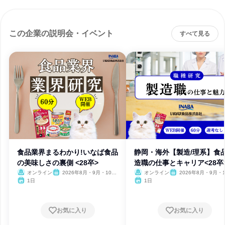
この企業の説明会・イベント
すべて見る
食品業界まるわかり!いなば食品
静岡・海外【製造/理系】食
の美味しさの裏側 <28卒>
造職の仕事とキャリア<28卒
オンライン
2026年8月・9月・10
オンライン
2026年8月・9月・1
月・11月・12月
月・11月・12月
1日
1日
お気に入り
お気に入り