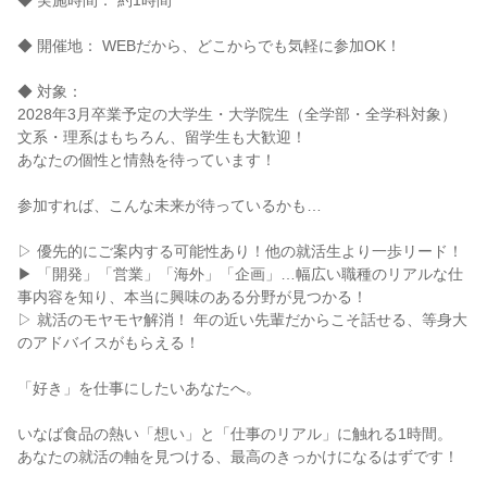
◆ 実施時間： 約1時間
◆ 開催地： WEBだから、どこからでも気軽に参加OK！
◆ 対象：
2028年3月卒業予定の大学生・大学院生（全学部・全学科対象）
文系・理系はもちろん、留学生も大歓迎！
あなたの個性と情熱を待っています！
参加すれば、こんな未来が待っているかも…
▷ 優先的にご案内する可能性あり！他の就活生より一歩リード！
▶ 「開発」「営業」「海外」「企画」…幅広い職種のリアルな仕
事内容を知り、本当に興味のある分野が見つかる！
▷ 就活のモヤモヤ解消！ 年の近い先輩だからこそ話せる、等身大
のアドバイスがもらえる！
「好き」を仕事にしたいあなたへ。
いなば食品の熱い「想い」と「仕事のリアル」に触れる1時間。
あなたの就活の軸を見つける、最高のきっかけになるはずです！