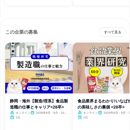
この企業の募集
すべて見る
静岡・海外【製造/理系】食品製
食品業界まるわかり!いなば
造職の仕事とキャリア<28卒>
の美味しさの裏側 <28卒>
オンライン
2026年8月・9月・10
オンライン
2026年8月・9月・1
月・11月・12月
月・11月・12月
1日
1日