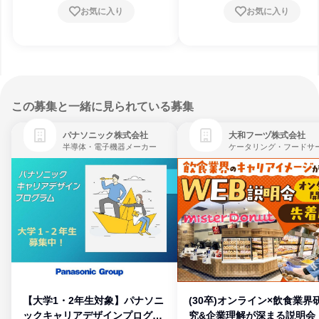
お気に入り
お気に入り
この募集と一緒に見られている募集
パナソニック株式会社
大和フーヅ株式会社
半導体・電子機器メーカー
【大学1・2年生対象】パナソニ
(30卒)オンライン×飲食業界
ックキャリアデザインプログラ
究&企業理解が深まる説明会