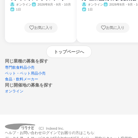
ム
オンライン
2026年8月・9月・10月
オンライン
2026年8月・9月・1
月・11月・12月
1日
1日
お気に入り
お気に入り
トップページへ
同じ業種の募集を探す
専門飲食料品小売
ペット・ペット用品小売
食品・飲料メーカー
同じ開催地の募集を探す
オンライン
エントリーするとプログラムの詳細案内を
ヘルプ・お問い合わせ
ログインでお困りの方はこちら
受け取れるようになります