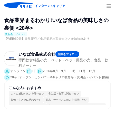
インターン
キャリア
＆
食品業界まるわかり!いなば食品の美味しさの
裏側 <28卒>
説明会・イベント
【WEB/60分】業界研究／食品業界志望者向け／参加特典あり
いなば食品株式会社
企業をフォロー
専門飲食料品小売、ペット・ペット用品小売、食品・飲
料メーカー
オンライン
1日
2026年8月・9月・10月・11月・12月
28卒 | オープン・カンパニー&キャリア教育等（説明会・イベント [職種
研究、社員交流会、会社説明会、業界研究]）
こんな人におすすめ
人々に感動や笑いを届けたい
食生活・食育に関わりたい
動物・生き物に携わりたい
商品・サービスの魅力を表現したい
商品・サービスを企画したい
常に新しいものに挑戦
グローバル志向が強い
個人の能力を重視
日常的に外国語を使用する
若手が裁量を持てる環境