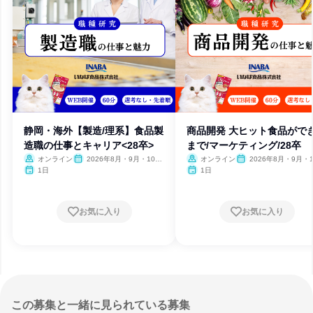
静岡・海外【製造/理系】食品製
商品開発 大ヒット食品がで
造職の仕事とキャリア<28卒>
まで/マーケティング/28卒
オンライン
2026年8月・9月・10
オンライン
2026年8月・9月・1
月・11月・12月
月・11月・12月
1日
1日
お気に入り
お気に入り
この募集と一緒に見られている募集