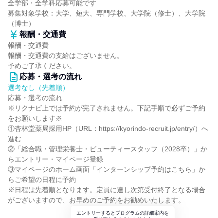
全学部・全学科応募可能です
募集対象学校：大学、短大、専門学校、大学院（修士）、大学院
（博士）
報酬・交通費
報酬・交通費
報酬・交通費の支給はございません。
予めご了承ください。
応募・選考の流れ
選考なし（先着順）
応募・選考の流れ
※リクナビ上では予約が完了されません。下記手順で必ずご予約
をお願いします※
①杏林堂薬局採用HP（URL：https://kyorindo-recruit.jp/entry/）へ
進む
②「総合職・管理栄養士・ビューティースタッフ（2028卒）」か
らエントリー・マイページ登録
③マイページのホーム画面「インターンシップ予約はこちら」か
らご希望の日程に予約
※日程は先着順となります。定員に達し次第受付終了となる場合
がございますので、お早めのご予約をお勧めいたします。
エントリーするとプログラムの詳細案内を