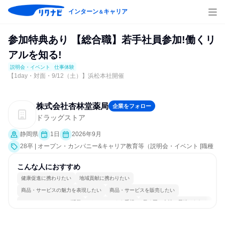
インターン
キャリア
＆
参加特典あり 【総合職】若手社員参加!働くリ
アルを知る!
説明会・イベント
仕事体験
【1day・対面・9/12（土）】浜松本社開催
株式会社杏林堂薬局
企業をフォロー
ドラッグストア
静岡県
1日
2026年9月
28卒 | オープン・カンパニー&キャリア教育等（説明会・イベント [職種
研究、業界研究]、仕事体験）
こんな人におすすめ
健康促進に携わりたい
地域貢献に携わりたい
商品・サービスの魅力を表現したい
商品・サービスを販売したい
コミュニケーションが活発
チームワークを重視
長く同じ会社に居続けられる
若手が裁量を持てる環境
人とたくさん会話する