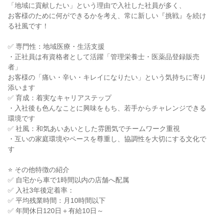
「地域に貢献したい」という理由で入社した社員が多く、
お客様のために何ができるかを考え、常に新しい『挑戦』を続け
る社風です！
✅ 専門性：地域医療・生活支援
・正社員は有資格者として活躍「管理栄養士・医薬品登録販売
者」
お客様の「痛い・辛い・キレイになりたい」という気持ちに寄り
添います
✅ 育成：着実なキャリアステップ
・入社後も色んなことに興味をもち、若手からチャレンジできる
環境です
✅ 社風：和気あいあいとした雰囲気でチームワーク重視
・互いの家庭環境やペースを尊重し、協調性を大切にする文化で
す
⭐ その他特徴の紹介
✅ 自宅から車で1時間以内の店舗へ配属
✅ 入社3年後定着率：
✅ 平均残業時間：月10時間以下
✅ 年間休日120日＋有給10日～