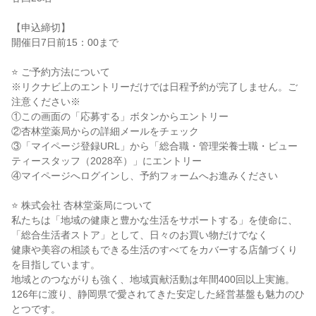
【申込締切】
開催日7日前15：00まで
⭐ ご予約方法について
※リクナビ上のエントリーだけでは日程予約が完了しません。ご
注意ください※
①この画面の「応募する」ボタンからエントリー
②杏林堂薬局からの詳細メールをチェック
③「マイページ登録URL」から「総合職・管理栄養士職・ビュー
ティースタッフ（2028卒）」にエントリー
④マイページへログインし、予約フォームへお進みください
⭐ 株式会社 杏林堂薬局について
私たちは「地域の健康と豊かな生活をサポートする」を使命に、
「総合生活者ストア」として、日々のお買い物だけでなく
健康や美容の相談もできる生活のすべてをカバーする店舗づくり
を目指しています。
地域とのつながりも強く、地域貢献活動は年間400回以上実施。
126年に渡り、静岡県で愛されてきた安定した経営基盤も魅力のひ
とつです。