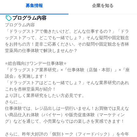
募集情報
企業を知る
プログラム内容
プログラム内容
「ドラッグストアで働きたいけど、どんな仕事するの？」「ドラ
ッグストアって、どこでも一緒でしょ？」そんな疑問や固定観念
をお持ちの方！是非ご応募ください。その疑問や固定観念を杏林
堂薬局の仕事体験で解決しませんか？
⭐総合職向けワンデー仕事体験⭐
『ドラッグストア業界研究』×『仕事体験（店舗・本部）』×『座
談会』を実施します！
「ドラッグストアはどこも一緒でしょ？」そんな業界研究のあれ
これを杏林堂薬局が紹介！
より詳しく業界研究をしたい方必見です。
さらに…
仕事体験では、レジ品出しは一切行いません！お買物では見えな
い商品仕入れ体験（バイヤー）や販売促進体験（マーケティン
グ）などを通じて、小売業ならではの楽しさを実感できます！
さらに、昨年大好評の「個別トーク（フィードバック）」を今年