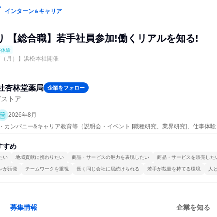
インターン
キャリア
＆
り 【総合職】若手社員参加!働くリアルを知る!
事体験
/17（月）】浜松本社開催
社杏林堂薬局
企業をフォロー
グストア
2026年8月
プン・カンパニー&キャリア教育等（説明会・イベント [職種研究、業界研究]、仕事体験
すすめ
たい
地域貢献に携わりたい
商品・サービスの魅力を表現したい
商品・サービスを販売した
ンが活発
チームワークを重視
長く同じ会社に居続けられる
若手が裁量を持てる環境
人
募集情報
企業を知る