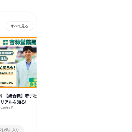
すべて見る
り 【総合職】若手社
参加特典あり 【総合職】若手社
参加特典
くリアルを知る!
員参加!働くリアルを知る!
員参加!
2026年8月
静岡県
2026年8月
静岡県
1日
1日
お気に入り
お気に入り