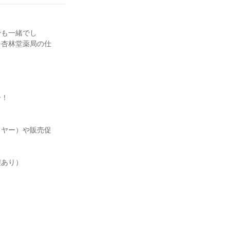
でも一緒でし
を杏林堂薬局の仕
介！
イヤー）や販売促
程あり）