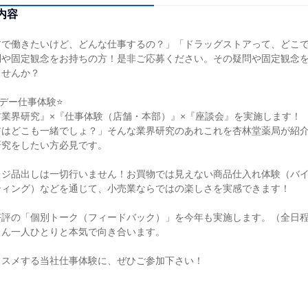
内容
アで働きたいけど、どんな仕事するの？」「ドラッグストアって、どこ
問や固定観念をお持ちの方！是非ご応募ください。その疑問や固定観念
ませんか？
デー仕事体験⭐
業界研究』×『仕事体験（店舗・本部）』×『座談会』を実施します！
アはどこも一緒でしょ？」そんな業界研究のあれこれを杏林堂薬局が紹
研究をしたい方必見です。
レジ品出しは一切行いません！お買物では見えない商品仕入れ体験（バ
ティング）などを通じて、小売業ならではの楽しさを実感できます！
好評の「個別トーク（フィードバック）」を今年も実施します。（全日
さん一人ひとりと本気で向き合います。
ススメする当社仕事体験に、ぜひご参加下さい！