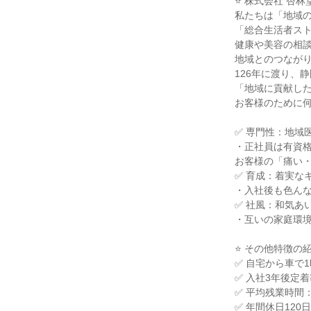
⭐ 株式会社 杏
私たちは「地域
「総合生活者ス
健康や美容の相
地域とのつながり
126年に渡り、
「地域に貢献し
お客様のために
✅ 専門性：地域
・正社員は有資
お客様の「痛い
✅ 育成：着実な
・入社後も色ん
✅ 社風：和気あ
・互いの家庭環
⭐ その他特徴の
✅ 自宅から車で
✅ 入社3年後定
✅ 平均残業時間
✅ 年間休日120