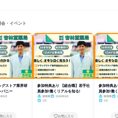
明会・イベント
ッグストア業界研
参加特典あり 【総合職】若手社
参加特典あ
ンパニー
員参加!働くリアルを知る!
員参加!働
6年8月
静岡県
2026年9月
静岡県
1日
1日
気に入り
お気に入り