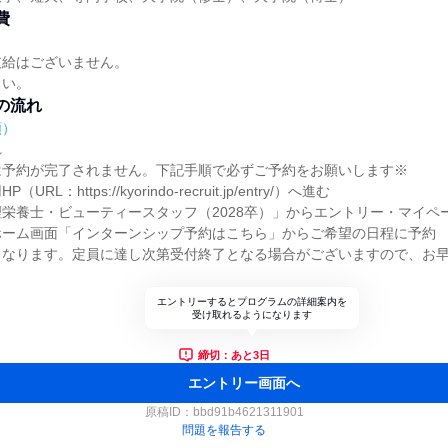
費
支給はございません。
さい。
の流れ
順）
れ
は予約が完了されません。下記手順で必ずご予約をお願いします※
L：https://kyorindo-recruit.jp/entry/）へ進む
栄養士・ビューティースタッフ（2028卒）」からエントリー・マイペ
ホーム画面「インターンシップ予約はこちら」からご希望の日程に予約
となります。定員に達し次第受付終了となる場合がございますので、お
。
エントリーするとプログラムの詳細案内を
受け取れるようになります
締切：あと3日
エントリー画面へ
原稿ID：
bbd91b4621311901
問題を報告する