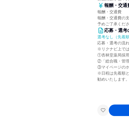
報酬・交通
報酬・交通費
報酬・交通費の
予めご了承くだ
応募・選考
選考なし（先着
応募・選考の流
※リクナビ上で
①杏林堂薬局採用HP（UR
②「総合職・管理
③マイページの
※日程は先着順
勧めいたします