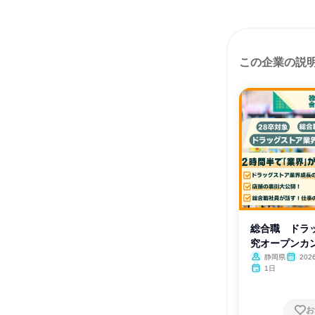
この企業の説
総合職 ドラ
究オープンカ
静岡県
202
1日
お