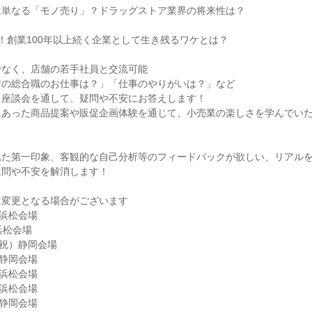
は単なる「モノ売り」？ドラッグストア業界の将来性は？
！創業100年以上続く企業として生き残るワケとは？
でなく、店舗の若手社員と交流可能
アの総合職のお仕事は？」「仕事のやりがいは？」など
、座談会を通して、疑問や不安にお答えします！
にあった商品提案や販促企画体験を通じて、小売業の楽しさを学んでい
見た第一印象、客観的な自己分析等のフィードバックが欲しい、リアル
疑問や不安を解消します！
は変更となる場合がございます
）浜松会場
浜松会場
・祝）静岡会場
）静岡会場
）浜松会場
）浜松会場
）静岡会場