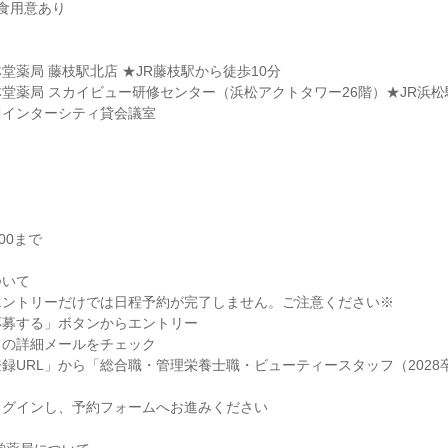
食用意あり
堂薬局 藤枝駅北店 ★JR藤枝駅から徒歩10分
堂薬局 スカイビュー研修センター（浜松アクトタワー26階）★JR浜松
川インターシティ貸会議室
00まで
ついて
エントリーだけでは日程予約が完了しません。ご注意ください※
応募する」ボタンからエントリー
らの詳細メールをチェック
録URL」から「総合職・管理栄養士職・ビューティースタッフ（2028
ログインし、予約フォームへお進みください