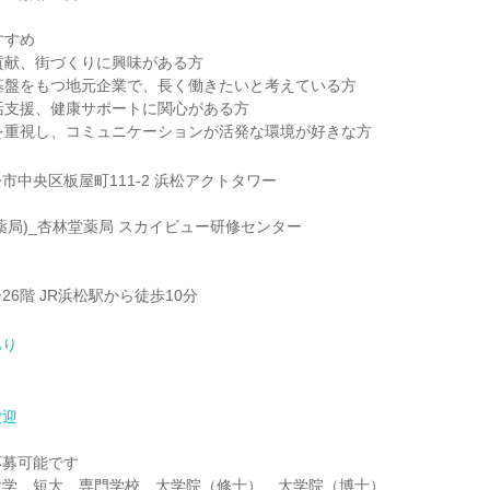
すすめ
貢献、街づくりに興味がある方
基盤をもつ地元企業で、長く働きたいと考えている方
活支援、健康サポートに関心がある方
を重視し、コミュニケーションが活発な環境が好きな方
市中央区板屋町111-2 浜松アクトタワー
薬局)_杏林堂薬局 スカイビュー研修センター
6階 JR浜松駅から徒歩10分
あり
歓迎
応募可能です
大学、短大、専門学校、大学院（修士）、大学院（博士）