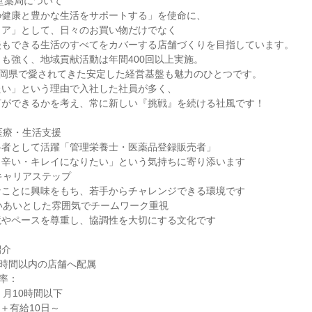
林堂薬局について
の健康と豊かな生活をサポートする」を使命に、
トア」として、日々のお買い物だけでなく
談もできる生活のすべてをカバーする店舗づくりを目指しています。
も強く、地域貢献活動は年間400回以上実施。
静岡県で愛されてきた安定した経営基盤も魅力のひとつです。
たい」という理由で入社した社員が多く、
何ができるかを考え、常に新しい『挑戦』を続ける社風です！
医療・生活支援
格者として活躍「管理栄養士・医薬品登録販売者」
・辛い・キレイになりたい」という気持ちに寄り添います
キャリアステップ
なことに興味をもち、若手からチャレンジできる環境です
いあいとした雰囲気でチームワーク重視
境やペースを尊重し、協調性を大切にする文化です
紹介
1時間以内の店舗へ配属
着率：
：月10時間以下
日＋有給10日～