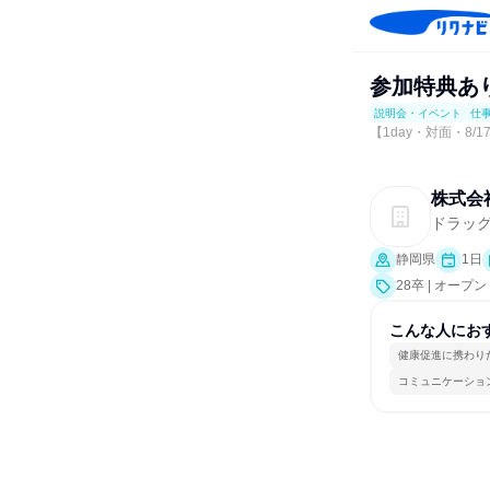
参加特典あ
説明会・イベント
仕
【1day・対面・8
株式会
ドラッ
静岡県
1日
28卒 | オー
こんな人にお
健康促進に携わり
コミュニケーショ