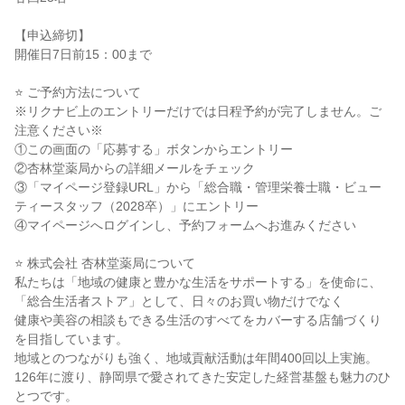
【申込締切】
開催日7日前15：00まで
⭐ ご予約方法について
※リクナビ上のエントリーだけでは日程予約が完了しません。ご
注意ください※
①この画面の「応募する」ボタンからエントリー
②杏林堂薬局からの詳細メールをチェック
③「マイページ登録URL」から「総合職・管理栄養士職・ビュー
ティースタッフ（2028卒）」にエントリー
④マイページへログインし、予約フォームへお進みください
⭐ 株式会社 杏林堂薬局について
私たちは「地域の健康と豊かな生活をサポートする」を使命に、
「総合生活者ストア」として、日々のお買い物だけでなく
健康や美容の相談もできる生活のすべてをカバーする店舗づくり
を目指しています。
地域とのつながりも強く、地域貢献活動は年間400回以上実施。
126年に渡り、静岡県で愛されてきた安定した経営基盤も魅力のひ
とつです。