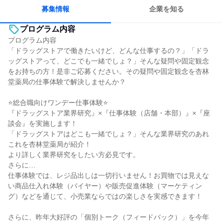
募集情報
企業を知る
プログラム内容
プログラム内容
「ドラッグストアで働きたいけど、どんな仕事するの？」「ドラ
ッグストアって、どこでも一緒でしょ？」そんな疑問や固定観念
をお持ちの方！是非ご応募ください。その疑問や固定観念を杏林
堂薬局の仕事体験で解決しませんか？
⭐総合職向けワンデー仕事体験⭐
『ドラッグストア業界研究』×『仕事体験（店舗・本部）』×『座
談会』を実施します！
「ドラッグストアはどこも一緒でしょ？」そんな業界研究のあれ
これを杏林堂薬局が紹介！
より詳しく業界研究をしたい方必見です。
さらに…
仕事体験では、レジ品出しは一切行いません！お買物では見えな
い商品仕入れ体験（バイヤー）や販売促進体験（マーケティン
グ）などを通じて、小売業ならではの楽しさを実感できます！
さらに、昨年大好評の「個別トーク（フィードバック）」を今年