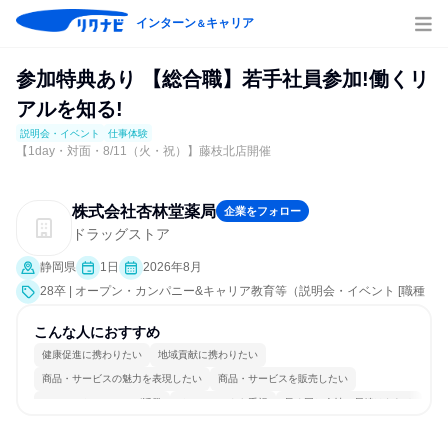
インターン
キャリア
＆
参加特典あり 【総合職】若手社員参加!働くリ
アルを知る!
説明会・イベント
仕事体験
【1day・対面・8/11（火・祝）】藤枝北店開催
株式会社杏林堂薬局
企業をフォロー
ドラッグストア
静岡県
1日
2026年8月
28卒 | オープン・カンパニー&キャリア教育等（説明会・イベント [職種
研究、業界研究]、仕事体験）
こんな人におすすめ
健康促進に携わりたい
地域貢献に携わりたい
商品・サービスの魅力を表現したい
商品・サービスを販売したい
コミュニケーションが活発
チームワークを重視
長く同じ会社に居続けられる
若手が裁量を持てる環境
人とたくさん会話する