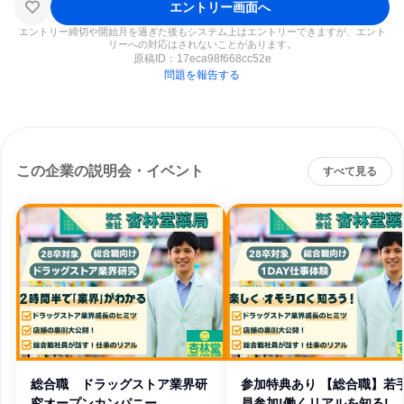
エントリー画面へ
エントリー締切や開始月を過ぎた後もシステム上はエントリーできますが、エント
リーへの対応はされないことがあります。
原稿ID：
17eca98f668cc52e
問題を報告する
この企業の説明会・イベント
すべて見る
総合職 ドラッグストア業界研
参加特典あり 【総合職】若
究オープンカンパニー
員参加!働くリアルを知る!