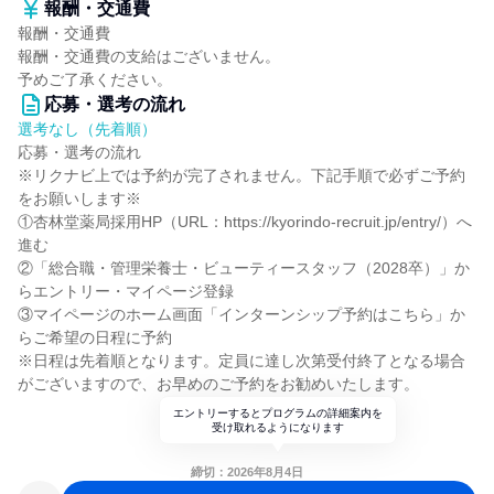
報酬・交通費
報酬・交通費
報酬・交通費の支給はございません。
予めご了承ください。
応募・選考の流れ
選考なし（先着順）
応募・選考の流れ
※リクナビ上では予約が完了されません。下記手順で必ずご予約
をお願いします※
①杏林堂薬局採用HP（URL：https://kyorindo-recruit.jp/entry/）へ
進む
②「総合職・管理栄養士・ビューティースタッフ（2028卒）」か
らエントリー・マイページ登録
③マイページのホーム画面「インターンシップ予約はこちら」か
らご希望の日程に予約
※日程は先着順となります。定員に達し次第受付終了となる場合
がございますので、お早めのご予約をお勧めいたします。
エントリーするとプログラムの詳細案内を
受け取れるようになります
締切：2026年8月4日