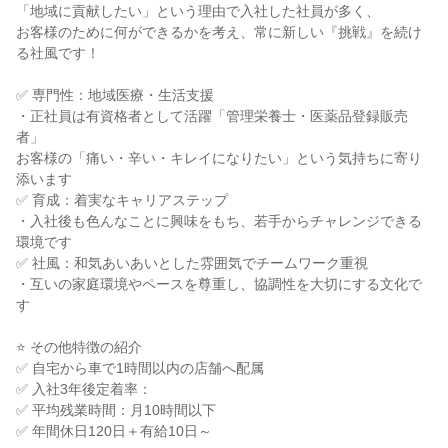
「地域に貢献したい」という理由で入社した社員が多く、
お客様のために何ができるかを考え、常に新しい『挑戦』を続け
る社風です！
✅ 専門性：地域医療・生活支援
・正社員は有資格者として活躍「管理栄養士・医薬品登録販売
者」
お客様の「痛い・辛い・キレイになりたい」という気持ちに寄り
添います
✅ 育成：着実なキャリアステップ
・入社後も色んなことに興味をもち、若手からチャレンジできる
環境です
✅ 社風：和気あいあいとした雰囲気でチームワーク重視
・互いの家庭環境やペースを尊重し、協調性を大切にする文化で
す
⭐ その他特徴の紹介
✅ 自宅から車で1時間以内の店舗へ配属
✅ 入社3年後定着率：
✅ 平均残業時間：月10時間以下
✅ 年間休日120日＋有給10日～