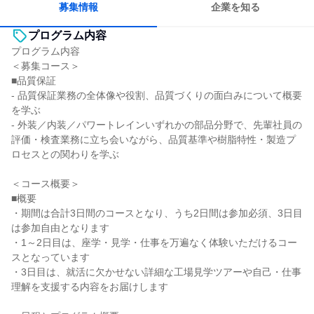
募集情報
企業を知る
プログラム内容
プログラム内容
＜募集コース＞
■品質保証
- 品質保証業務の全体像や役割、品質づくりの面白みについて概要
を学ぶ
- 外装／内装／パワートレインいずれかの部品分野で、先輩社員の
評価・検査業務に立ち会いながら、品質基準や樹脂特性・製造プ
ロセスとの関わりを学ぶ
＜コース概要＞
■概要
・期間は合計3日間のコースとなり、うち2日間は参加必須、3日目
は参加自由となります
・1～2日目は、座学・見学・仕事を万遍なく体験いただけるコー
スとなっています
・3日目は、就活に欠かせない詳細な工場見学ツアーや自己・仕事
理解を支援する内容をお届けします