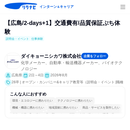
インターン
キャリア
＆
【広島/2-days+1】交通費有/品質保証ぷち体
験
説明会・イベント
仕事体験
ダイキョーニシカワ株式会社
企業をフォロー
化学メーカー、自動車・輸送機器メーカー、バイオテク
ノロジー
広島県
2日～4日
2026年8月
28卒 | オープン・カンパニー&キャリア教育等（説明会・イベント [職種
研究、職場見学会、社員交流会、就活サポート、会社説明会、業界研
究]、仕事体験）
こんな人におすすめ
環境・エコロジーに携わりたい
テクノロジーに携わりたい
機械・機器に携わりたい
地域貢献に携わりたい
商品・サービスを製作したい
冷静に仕事に取り組む
常に新しいものに挑戦
女性が働きやすい環境で働ける
長く同じ会社に居続けられる
若手が裁量を持てる環境