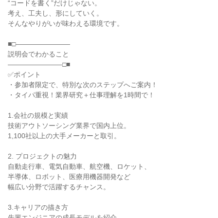
“コードを書く”だけじゃない。
考え、工夫し、形にしていく。
そんなやりがいが味わえる環境です。
■□――――――――
説明会でわかること
――――――――□■
✅ポイント
・参加者限定で、特別な次のステップへご案内！
・タイパ重視！業界研究＋仕事理解を1時間で！
1.会社の規模と実績
技術アウトソーシング業界で国内上位。
1,100社以上の大手メーカーと取引。
2. プロジェクトの魅力
自動走行車、電気自動車、航空機、ロケット、
半導体、ロボット、医療用機器開発など
幅広い分野で活躍するチャンス。
3.キャリアの描き方
先輩エンジニアの成長モデルを紹介。