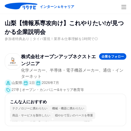
インターン
キャリア
＆
山梨【情報系専攻向け】これやりたい!が見つ
かる企業説明会
参加者特典あり｜タイパ重視！業界＆仕事理解を1時間で◎
株式会社オープンアップネクストエ
企業をフォロー
ンジニア
化学メーカー、半導体・電子機器メーカー、通信・イン
ターネット
山梨県
1日
2026年7月
27卒 | オープン・カンパニー&キャリア教育等
こんな人におすすめ
テクノロジーに携わりたい
機械・機器に携わりたい
商品・サービスを製作したい
穏やかで互いのペースを尊重
情熱を持って仕事に取り組む
コミュニケーションが活発
常に新しいものに挑戦
多様な職種の人と関われる
一つの専門分野を極める