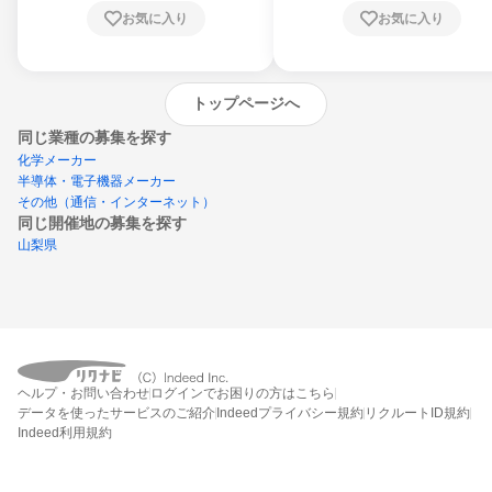
お気に入り
お気に入り
トップページへ
同じ業種の募集を探す
化学メーカー
半導体・電子機器メーカー
その他（通信・インターネット）
同じ開催地の募集を探す
山梨県
エントリーするとプログラムの詳細案内を
受け取れるようになります
ヘルプ・お問い合わせ
ログインでお困りの方はこちら
締切：なし
データを使ったサービスのご紹介
Indeedプライバシー規約
リクルートID規約
エントリー画面へ
Indeed利用規約
エントリー締切や開始月を過ぎた後もシステム上はエントリーできますが、エント
リーへの対応はされないことがあります。