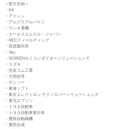
＜取引先例＞
・IHI
・アイシン
・アルプスアルパイン
・ウシオ電機
・エーエスエムエル・ジャパン
・NECフィールディング
・荏原製作所
・Sky
・SCREENセミコンダクターソリューションズ
・スズキ
・住友ゴム工業
・大同信号
・デンソー
・東海ソフト
・東京エレクトロン テクノロジーソリューションズ
・東北エプソン
・トヨタ自動車
・トヨタ自動車東日本
・豊田自動織機
・豊田合成