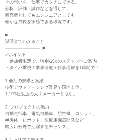
その想いを、仕事でカタチにできる。
分析・評価・試作などを通して、
研究者としてもエンジニアとしても
確かな成長を実感できる環境です。
■□――――――――
説明会でわかること
――――――――□■
✅ポイント
・参加者限定で、特別な次のステップへご案内！
・タイパ重視！業界研究＋仕事理解を1時間で！
1.会社の規模と実績
技術アウトソーシング業界で国内上位。
1,100社以上の大手メーカーと取引。
2. プロジェクトの魅力
自動走行車、電気自動車、航空機、ロケット、
半導体、ロボット、医療用機器開発など
幅広い分野で活躍するチャンス。
3.キャリアの描き方