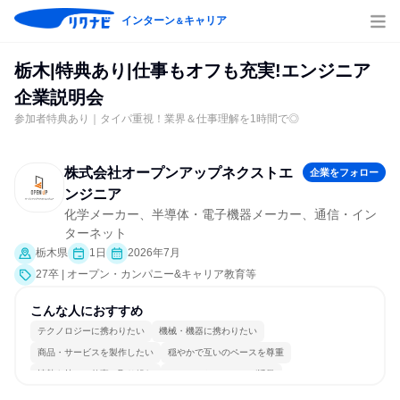
インターン
キャリア
＆
栃木|特典あり|仕事もオフも充実!エンジニア
企業説明会
参加者特典あり｜タイパ重視！業界＆仕事理解を1時間で◎
株式会社オープンアップネクストエ
企業をフォロー
ンジニア
化学メーカー、半導体・電子機器メーカー、通信・イン
ターネット
栃木県
1日
2026年7月
27卒 | オープン・カンパニー&キャリア教育等
こんな人におすすめ
テクノロジーに携わりたい
機械・機器に携わりたい
商品・サービスを製作したい
穏やかで互いのペースを尊重
情熱を持って仕事に取り組む
コミュニケーションが活発
常に新しいものに挑戦
多様な職種の人と関われる
一つの専門分野を極める