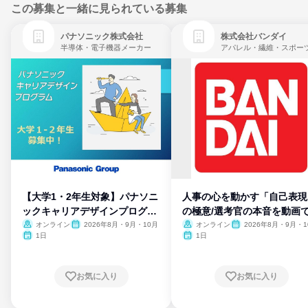
この募集と一緒に見られている募集
パナソニック株式会社
株式会社バンダイ
半導体・電子機器メーカー
【大学1・2年生対象】パナソニ
人事の心を動かす「自己表現
ックキャリアデザインプログラ
の極意/選考官の本音を動画
ム
開
オンライン
2026年8月・9月・10月
オンライン
2026年8月・9月・1
月・11月・12月
1日
1日
お気に入り
お気に入り