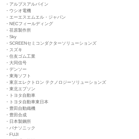
・アルプスアルパイン
・ウシオ電機
・エーエスエムエル・ジャパン
・NECフィールディング
・荏原製作所
・Sky
・SCREENセミコンダクターソリューションズ
・スズキ
・住友ゴム工業
・大同信号
・デンソー
・東海ソフト
・東京エレクトロン テクノロジーソリューションズ
・東北エプソン
・トヨタ自動車
・トヨタ自動車東日本
・豊田自動織機
・豊田合成
・日本製鋼所
・パナソニック
・FUJI