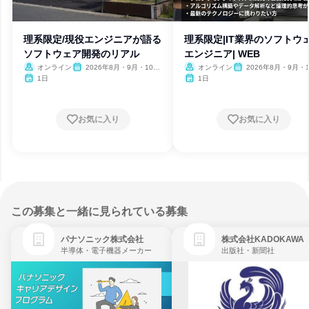
理系限定/現役エンジニアが語る
理系限定|IT業界のソフトウ
ソフトウェア開発のリアル
エンジニア| WEB
オンライン
2026年8月・9月・10
オンライン
2026年8月・9月・1
月・11月・12月
月・11月・12月
1日
1日
お気に入り
お気に入り
この募集と一緒に見られている募集
パナソニック株式会社
株式会社KADOKAWA
半導体・電子機器メーカー
出版社・新聞社