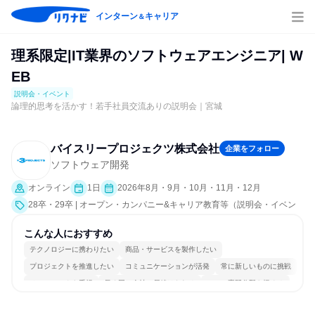
インターン
キャリア
＆
理系限定|IT業界のソフトウェアエンジニア| W
EB
説明会・イベント
論理的思考を活かす！若手社員交流ありの説明会｜宮城
バイスリープロジェクツ株式会社
企業をフォロー
ソフトウェア開発
オンライン
1日
2026年8月・9月・10月・11月・12月
28卒・29卒 | オープン・カンパニー&キャリア教育等（説明会・イベン
ト [職種研究、社員交流会、会社説明会]）
こんな人におすすめ
テクノロジーに携わりたい
商品・サービスを製作したい
プロジェクトを推進したい
コミュニケーションが活発
常に新しいものに挑戦
チームワークを重視
長く同じ会社に居続けられる
一つの専門分野を極める
若手が裁量を持てる環境