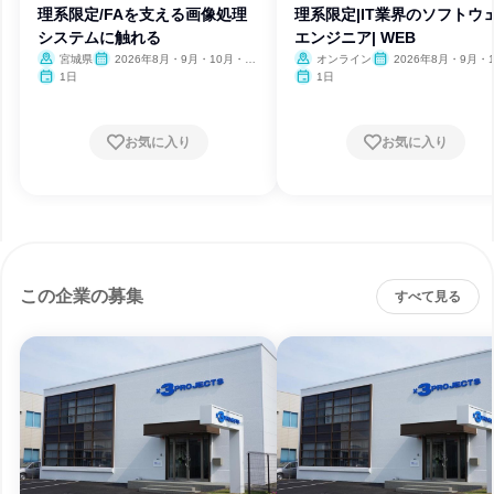
理系限定/FAを支える画像処理
理系限定|IT業界のソフトウ
システムに触れる
エンジニア| WEB
宮城県
2026年8月・9月・10月・11
オンライン
2026年8月・9月・1
月・12月
月・11月・12月
1日
1日
お気に入り
お気に入り
この企業の募集
すべて見る