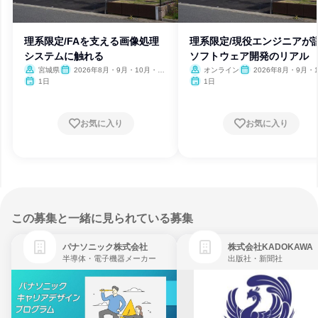
理系限定/FAを支える画像処理
理系限定/現役エンジニアが
システムに触れる
ソフトウェア開発のリアル
宮城県
2026年8月・9月・10月・11
オンライン
2026年8月・9月・1
月・12月
月・11月・12月
1日
1日
お気に入り
お気に入り
この募集と一緒に見られている募集
パナソニック株式会社
株式会社KADOKAWA
半導体・電子機器メーカー
出版社・新聞社