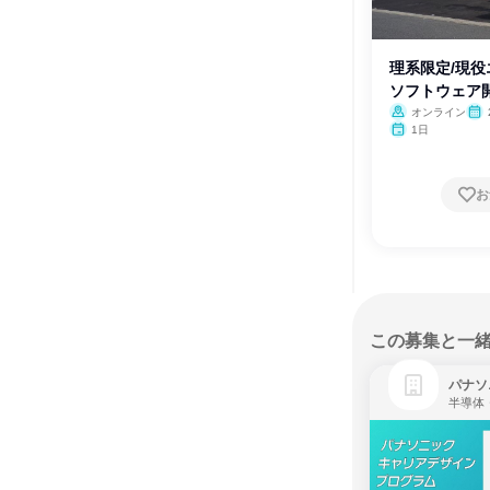
理系限定/現
ソフトウェア
オンライン
月・
1日
お
この募集と一
パナソ
半導体