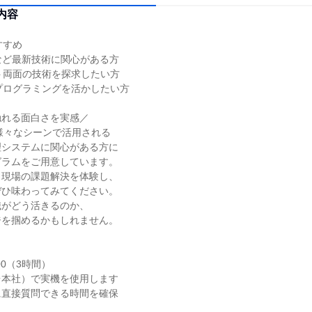
内容
すすめ
Iなど最新技術に関心がある方
ト両面の技術を探求したい方
プログラミングを活かしたい方
触れる面白さを実感／
様々なシーンで活用される
理システムに関心がある方に
グラムをご用意しています。
ら現場の課題解決を体験し、
ぜひ味わってみてください。
識がどう活きるのか、
ジを掴めるかもしれません。
:00（3時間）
台本社）で実機を使用します
に直接質問できる時間を確保