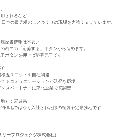
ら、
採用されるなど、
た日本の最先端のモノづくりの現場を力強く支えています。
の履歴書情報は不要／
この画面の「応募する」ボタンから進めます。
完了ボタンを押せば応募完了です！
紹介
陥検査ユニットを自社開発
持てるコミュニケーションが活発な環境
イアンスパートナーに東北企業で初認定
定地）：宮城県
の開催地ではなく入社された際の配属予定勤務地です
スリープロジェクツ株式会社)