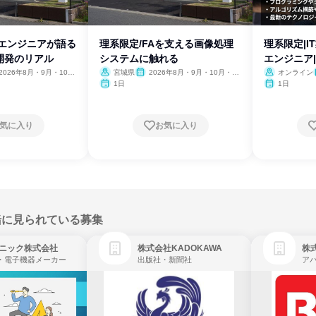
役エンジニアが語る
理系限定/FAを支える画像処理
理系限定|
開発のリアル
システムに触れる
エンジニア|
2026年8月・9月・10
宮城県
2026年8月・9月・10月・11
オンライン
11月・12月
月・12月
1日
1日
気に入り
お気に入り
緒に見られている募集
ニック株式会社
株式会社KADOKAWA
株
・電子機器メーカー
出版社・新聞社