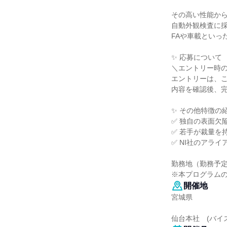
その高い性能か
自動外観検査に
FAや車載といっ
✨ 応募について
＼エントリー時
エントリーは、
内容を確認後、
✨ その他特徴の
✅ 独自の表面欠
✅ 若手が裁量を
✅ NI社のアラ
勤務地（勤務予
※本プログラム
開催地
宮城県
仙台本社 (バイ