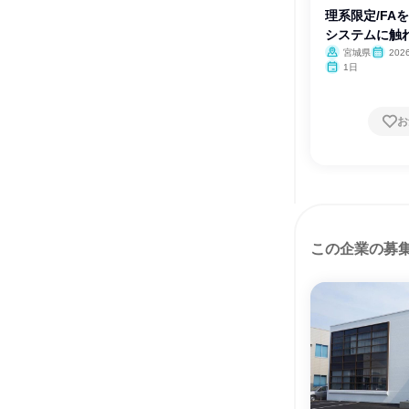
理系限定/FA
システムに触
宮城県
20
月・12月
1日
お
この企業の募