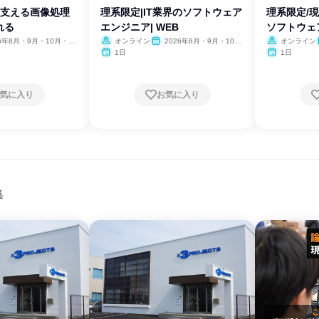
を支える画像処理
理系限定|IT業界のソフトウェア
理系限定/
れる
エンジニア| WEB
ソフトウェ
26年8月・9月・10月・11
オンライン
2026年8月・9月・10
オンライン
月・11月・12月
1日
1日
気に入り
お気に入り
集