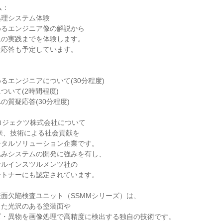
ム：
処理システム体験
めるエンジニア像の解説から
ムの実践までを体験します。
疑応答も予定しています。
るエンジニアについて(30分程度)
ついて(2時間程度)
の質疑応答(30分程度)
ロジェクツ株式会社について
以来、技術による社会貢献を
ータルソリューション企業です。
込みシステムの開発に強みを有し、
ナルインスツルメンツ社の
ートナーにも認定されています。
面欠陥検査ユニット（SSMMシリーズ）は、
った光沢のある塗装面や
ズ・異物を画像処理で高精度に検出する独自の技術です。