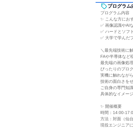
プログラム
プログラム内容
✨ こんな方にお
✅ 画像認識やA
✅ ハードとソフ
✅ 大学で学んだ
＼最先端技術に
FAや半導体など
最先端の画像処
ぴったりのプロ
実機に触れなが
技術の面白さを
ご自身の専門知
具体的なイメー
✨ 開催概要
時間：14:00-17
方法：対面（仙
現役エンジニア