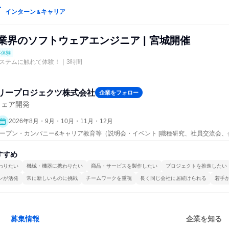
インターン
キャリア
＆
T業界のソフトウェアエンジニア | 宮城開催
事体験
ステムに触れて体験！｜3時間
リープロジェクツ株式会社
企業をフォロー
ウェア開発
2026年8月・9月・10月・11月・12月
| オープン・カンパニー&キャリア教育等（説明会・イベント [職種研究、社員交流会
すすめ
わりたい
機械・機器に携わりたい
商品・サービスを製作したい
プロジェクトを推進したい
ンが活発
常に新しいものに挑戦
チームワークを重視
長く同じ会社に居続けられる
若手
募集情報
企業を知る