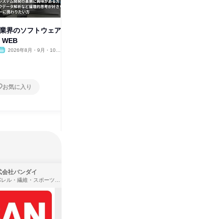
IT業界のソフトウェア
理系限定|IT業界のソフトウェア
【1da
 WEB
エンジニア | 宮城開催
ンジニア
2026年8月・9月・10
宮城県
2026年8月・9月・10月・11
宮城県
月・11月・12月
月・12月
1日
5日～1
お気に入り
お気に入り
式会社バンダイ
株式会社住まいず
アパレル・繊維・スポーツメーカー、製造・メーカー、ゲーム制作・販売
製造・メーカー、建築設計