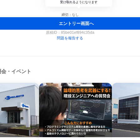
受け取れるようになります
締切：なし
エントリー画面へ
原稿ID：
85be01ef894c35da
問題を報告する
明会・イベント