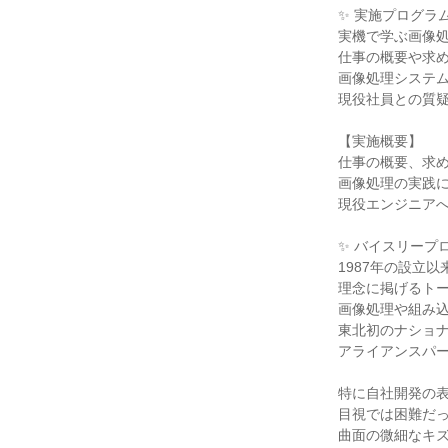
✨ 実施プログラ
実機で学ぶ画像
仕事の概要や求
画像処理システ
現役社員との質
【実施概要】
仕事の概要、求め
画像処理の実践に
現役エンジニアへ
✨ バイスリープ
1987年の設立
理念に掲げるト
画像処理や組み
東北初のナショ
アライアンスパ
特に自社開発の表
目視では困難だ
曲面の微細なキ