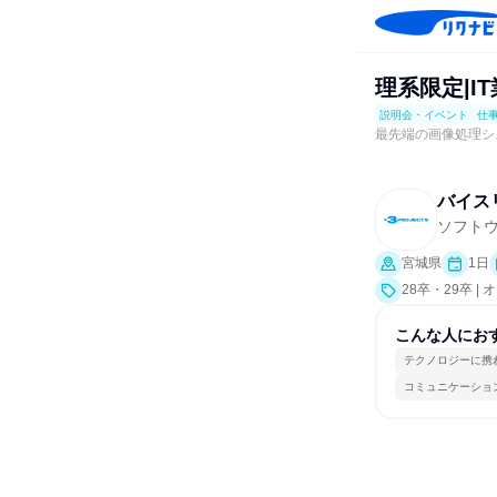
理系限定|I
説明会・イベント
仕
最先端の画像処理シ
バイス
ソフト
宮城県
1日
28卒・29卒 
験）
こんな人にお
テクノロジーに携
コミュニケーショ