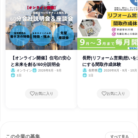
【オンライン開催】住宅の安心
長野|リフォーム営業|想いを
と未来を創る!60分説明会
にする間取作成体験
オンライン
2026年8月・9月
長野県
2026年8月・9月・10月
月・12月
1日
1日
お気に入り
お気に入り
この企業の募集
すべて見る