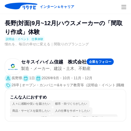
インターン
キャリア
＆
長野|対面|9月~12月|ハウスメーカーの「間取
り作成」体験
説明会・イベント
仕事体験
憧れを、毎日の幸せに変える｜間取りのプランニング
セキスイハイム信越 株式会社
企業をフォロー
製造・メーカー、建設・土木、不動産
長野県
1日
2026年9月・10月・11月・12月
28卒 | オープン・カンパニー&キャリア教育等（説明会・イベント [職種
研究、社員交流会、会社説明会、業界研究]、仕事体験）
こんな人におすすめ
人々に感動や笑いを届けたい
都市・街づくりがしたい
商品・サービスを販売したい
人の仕事をサポートしたい
コミュニケーションが活発
チームワークを重視
明確な目標を追いかける
一つの専門分野を極める
若手が裁量を持てる環境
人とたくさん会話する