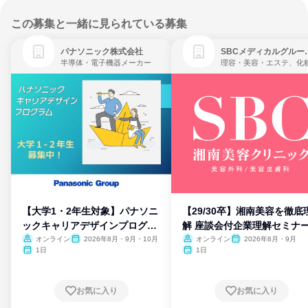
この募集と一緒に見られている募集
パナソニック株式会社
SBCメディ
半導体・電子機器メーカー
【大学1・2年生対象】パナソニ
【29/30卒】湘南美容を徹底
ックキャリアデザインプログラ
解 座談会付企業理解セミナ
ム
オンライン
2026年8月・9月・10月
オンライン
2026年8月・9月
1日
1日
お気に入り
お気に入り