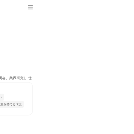
明会、業界研究]、仕
い
裁量を持てる環境