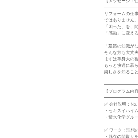
【メッセージ：
━━━━━━━
リフォームの仕
ではありません
「困った」を、
「感動」に変え
「建築の知識が
そんな方も大丈
まずは等身大の
もっと快適に暮
楽しさを知るこ
━━━━━━━
【プログラム内
━━━━━━━
✅ 会社説明：No
・セキスイハイ
・積水化学グル
✅ ワーク：理想
・既存の間取り