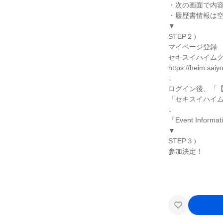
・次の画面で内
・履歴書情報は
▼
STEP２）
マイページ登録
セキスイハイムグ
https://heim.saiy
↓
ログイン後、「
「セキスイハイ
↓
「Event Info
▼
STEP３）
参加決定！