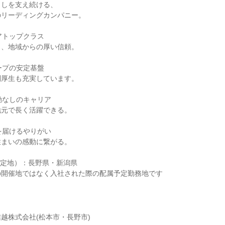
らしを支え続ける、
のリーディングカンパニー。
アトップクラス
と、地域からの厚い信頼。
ープの安定基盤
利厚生も充実しています。
勤なしのキャリア
地元で長く活躍できる。
を届けるやりがい
住まいの感動に繋がる。
予定地）：長野県・新潟県
の開催地ではなく入社された際の配属予定勤務地です
越株式会社(松本市・長野市)