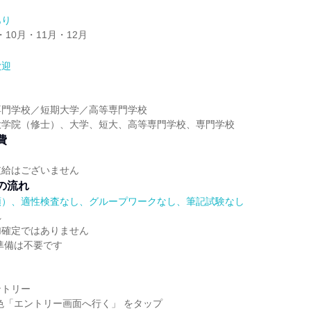
あり
・10月・11月・12月
歓迎
】
専門学校／短期大学／高等専門学校
大学院（修士）、大学、短大、高等専門学校、専門学校
費
支給はございません
の流れ
順）、適性検査なし、グループワークなし、筆記試験なし
れ
加確定ではありません
準備は不要です
ントリー
色「エントリー画面へ行く」 をタップ