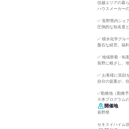
信越エリアの暮
ハウスメーカー
✅ 長野県内シェ
圧倒的な知名度
✅ 積水化学グル
盤石な経営。福
✅ 地域密着・転
長野に根ざし、
✅ お客様に笑顔
自分の提案が、
✅勤務地（勤務
※本プログラム
開催地
長野県
セキスイハイム信