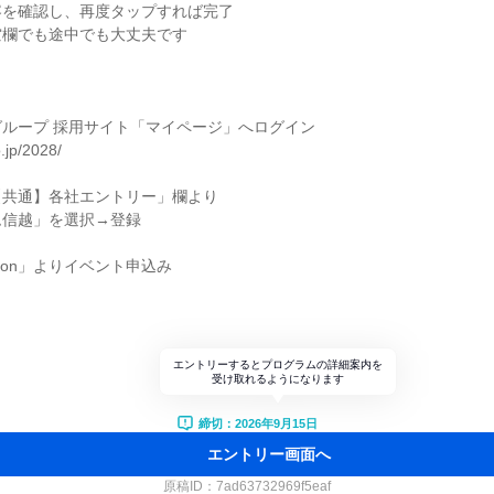
容を確認し、再度タップすれば完了
空欄でも途中でも大丈夫です
ループ 採用サイト「マイページ」へログイン
o.jp/2028/
【共通】各社エントリー」欄より
ム信越」を選択→登録
rmation」よりイベント申込み
エントリーするとプログラムの詳細案内を
受け取れるようになります
締切：2026年9月15日
エントリー画面へ
原稿ID：
7ad63732969f5eaf