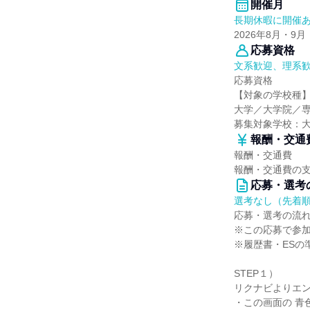
開催月
長期休暇に開催
2026年8月・9月
応募資格
文系歓迎、理系
応募資格
【対象の学校種
大学／大学院／
募集対象学校：
報酬・交通
報酬・交通費
報酬・交通費の
応募・選考
選考なし（先着
応募・選考の流
※この応募で参
※履歴書・ESの
STEP１）
リクナビよりエ
・この画面の 青