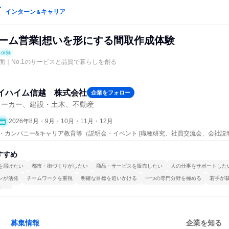
インターン
キャリア
＆
ォーム営業|想いを形にする間取作成体験
事体験
面｜No.1のサービスと品質で暮らしを創る
イハイム信越 株式会社
企業をフォロー
メーカー、建設・土木、不動産
2026年8月・9月・10月・11月・12月
ープン・カンパニー&キャリア教育等（説明会・イベント [職種研究、社員交流会、会社説
すすめ
を届けたい
都市・街づくりがしたい
商品・サービスを販売したい
人の仕事をサポートした
ンが活発
チームワークを重視
明確な目標を追いかける
一つの専門分野を極める
若手が
する
募集情報
企業を知る