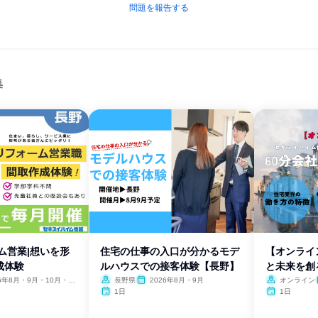
問題を報告する
集
ム営業|想いを形
住宅の仕事の入口が分かるモデ
【オンライ
成体験
ルハウスでの接客体験【長野】
と未来を創
26年8月・9月・10月・11
長野県
2026年8月・9月
オンライン
1日
1日