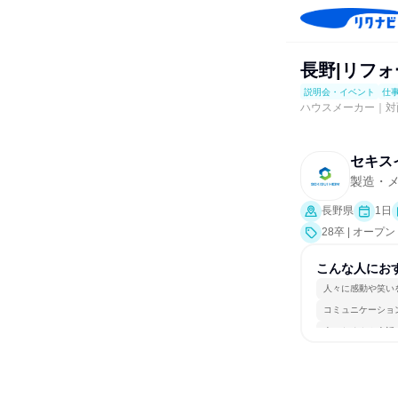
長野|リフ
説明会・イベント
仕
ハウスメーカー｜対
セキス
製造・
長野県
1日
28卒 | オ
事体験）
こんな人にお
人々に感動や笑い
コミュニケーショ
人とたくさん会話