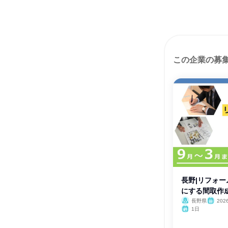
この企業の募
長野|リフォー
にする間取作
長野県
20
月・12月
1日