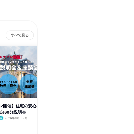
すべて見る
ン開催】住宅の安心
長野|対面|9月~12月|ハウスメー
住宅の仕
る!60分説明会
カーの「間取り作成」体験
ルハウス
2026年8月・9月
長野県
2026年9月・10月・11月・1
新潟県
2月
1日
1日