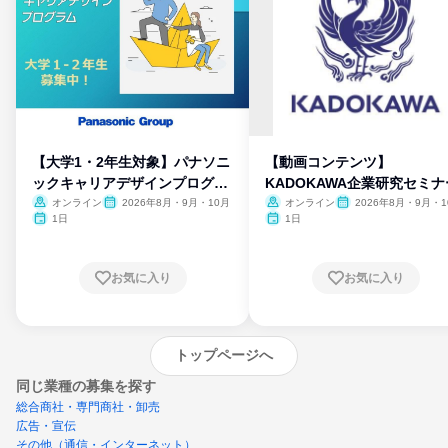
【大学1・2年生対象】パナソニ
【動画コンテンツ】
ックキャリアデザインプログラ
KADOKAWA企業研究セミナ
ム
オンライン
2026年8月・9月・10月
オンライン
2026年8月・9月・1
月・11月・12月
1日
1日
お気に入り
お気に入り
トップページへ
同じ業種の募集を探す
総合商社・専門商社・卸売
広告・宣伝
その他（通信・インターネット）