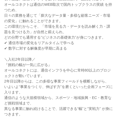
オールコネクトは通信のWEB取次で国内トップクラスの実績 を持
つため、
日々の業務を通じて「膨大なデータ量・多様な顧客ニーズ・市場
の変化」に触れることができます。
この環境だからこそ、「市場を見る力・データを読み解く力・課
題を見つける力」が自然と鍛えられ、
どの分野でも通用する“ビジネスの基礎体力”が身につきます。
✔ 通信市場の変化をリアルタイムで学べる
✔ 数字に対する解像度が早期に高まる
＼入社2年目以降／
『挑戦の幅が一気に広がる』
オールコネクトには、通信インフラを中心に常時80以上のプロジ
ェクトが動いています。
2年目以降からは、この多様な事業フィールドを横断しながら、
いよいよ“事業をつくり、伸ばす力”を磨くといった企画フェーズに
入ります。
通信のような大規模領域から、スポーツ・地域振興・EC・教育な
ど挑戦領域まで、
異なる事業に触れ続けることで、活躍できる“幅”と“実戦力” が身に
つきます。