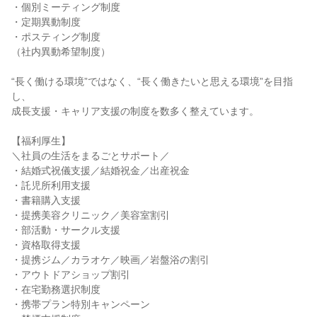
・個別ミーティング制度
・定期異動制度
・ポスティング制度
（社内異動希望制度）
“長く働ける環境”ではなく、“長く働きたいと思える環境”を目指
し、
成長支援・キャリア支援の制度を数多く整えています。
【福利厚生】
＼社員の生活をまるごとサポート／
・結婚式祝儀支援／結婚祝金／出産祝金
・託児所利用支援
・書籍購入支援
・提携美容クリニック／美容室割引
・部活動・サークル支援
・資格取得支援
・提携ジム／カラオケ／映画／岩盤浴の割引
・アウトドアショップ割引
・在宅勤務選択制度
・携帯プラン特別キャンペーン