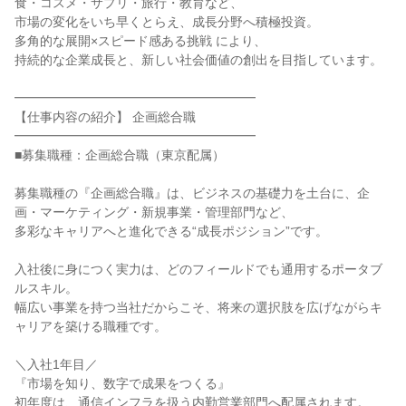
食・コスメ・サプリ・旅行・教育など、
市場の変化をいち早くとらえ、成長分野へ積極投資。
多角的な展開×スピード感ある挑戦 により、
持続的な企業成長と、新しい社会価値の創出を目指しています。
━━━━━━━━━━━━━━━━━━━
【仕事内容の紹介】 企画総合職
━━━━━━━━━━━━━━━━━━━
■募集職種：企画総合職（東京配属）
募集職種の『企画総合職』は、ビジネスの基礎力を土台に、企
画・マーケティング・新規事業・管理部門など、
多彩なキャリアへと進化できる“成長ポジション”です。
入社後に身につく実力は、どのフィールドでも通用するポータブ
ルスキル。
幅広い事業を持つ当社だからこそ、将来の選択肢を広げながらキ
ャリアを築ける職種です。
＼入社1年目／
『市場を知り、数字で成果をつくる』
初年度は、通信インフラを扱う内勤営業部門へ配属されます。