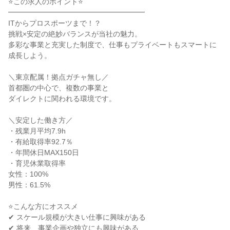
⭐この求人のポイント⭐
━━━━━━━━━━━━━━━━━━━
ITからプロスポーツまで！？
挑戦×安定の絶妙バランスが当社の魅力。
多彩な事業と充実した制度で、仕事もプライベートもスマートに
成長しよう。
＼東京配属！拠点ガチャ無し／
首都圏の中心で、複数の事業と
ダイレクトに関われる環境です。
＼安定した働き方／
・残業月平均7.9h
・有給取得率92.7％
・年間休日MAX150日
・育児休業取得率
女性：100%
男性：61.5%
⭐こんな方にオススメ
✔ スケール規模が大きい仕事に興味がある
✔ 将来、事業企画や独立にも興味がある