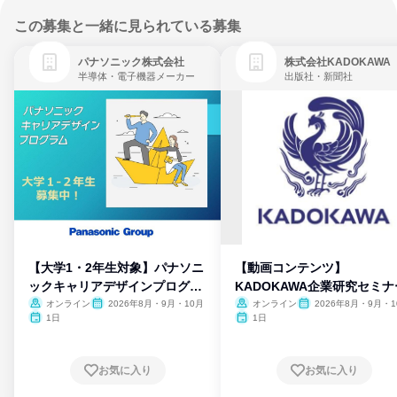
この募集と一緒に見られている募集
パナソニック株式会社
株式会社KADOKAWA
半導体・電子機器メーカー
出版社・新聞社
【大学1・2年生対象】パナソニ
【動画コンテンツ】
ックキャリアデザインプログラ
KADOKAWA企業研究セミナ
ム
オンライン
2026年8月・9月・10月
オンライン
2026年8月・9月・1
月・11月・12月
1日
1日
お気に入り
お気に入り