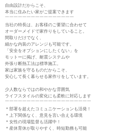
自由設計だからこそ、
本当に住みたい家がご提案できます
￣￣￣￣￣￣￣￣￣￣￣￣￣￣￣￣
当社の特長は、お客様のご要望に合わせて
オーダーメイドで家作りをしていること。
間取りだけでなく、
細かな内装のアレンジも可能です。
「安全をオプションにしたくない」を
モットーに掲げ、耐震システムや
外張り断熱工法は標準施工。
家は家族を守るものだからこそ、
安心して長く暮らせる家作りをしています。
少人数ならではの和やかな雰囲気
ライフスタイルの変化にも柔軟に対応します
￣￣￣￣￣￣￣￣￣￣￣￣￣￣￣￣￣￣￣￣
＊部署を超えたコミュニケーションも活発！
＊上下関係なく、意見を言い合える環境
＊女性の現場監督も活躍中！
＊産休育休が取りやすく、時短勤務も可能