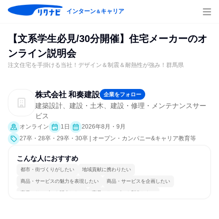
インターン
キャリア
＆
【文系学生必見/30分開催】住宅メーカーのオ
ンライン説明会
注文住宅を手掛ける当社！デザイン＆制震＆耐熱性が強み！群馬県
株式会社 和奏建設
企業をフォロー
建築設計、建設・土木、建設・修理・メンテナンスサー
ビス
オンライン
1日
2026年8月・9月
27卒・28卒・29卒・30卒 | オープン・カンパニー&キャリア教育等
こんな人におすすめ
都市・街づくりがしたい
地域貢献に携わりたい
商品・サービスの魅力を表現したい
商品・サービスを企画したい
商品・サービスを販売したい
商品・サービスを製作したい
情熱を持って仕事に取り組む
コミュニケーションが活発
チームワークを重視
人とたくさん会話する