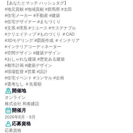
【あなたとマッチ ハッシュタグ】
#地元貢献 #地域貢献 #群馬県 #太田
#住宅メーカー #不動産 #建築
#住宅デザイナー #まちづくり
#文系 #理系 #リユース #サステナブル
#クリエイティブ #ものづくり ＃CAD
#3Dモデリング #図面作成 ＃インテリア
#インテリアコーディネーター
#空間デザイン #建築デザイン
#おしゃれな建築 #歴史ある建築
#都市計画 #建築デザイン
#現場監督 #営業 #設計
#住宅イベント #コンサル #企画
#選考なし ＃先着順
開催地
オンライン
株式会社 和奏建設
開催月
2026年8月・9月
応募資格
応募資格