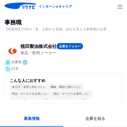
インターン
キャリア
＆
事務職
【転勤無】日本の「食」を動かす基盤。会社を支える事務職の仕事
植田製油株式会社
企業をフォロー
食品・飲料メーカー
兵庫県
27卒
こんな人におすすめ
食生活・食育に関わりたい
機械・機器に携わりたい
商品・サービスを企画したい
商品・サービスを製作したい
穏やかで互いのペースを尊重
コミュニケーションが活発
長く同じ会社に居続けられる
多様な職種の人と関われる
一つの専門分野を極める
若手が裁量を持てる環境
募集情報
企業を知る