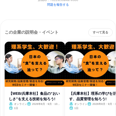
原稿ID：
7d12fb56a4a7e6b0
問題を報告する
この企業の説明会・イベント
すべて見る
【WEB/兵庫本社】食品の“おい
【兵庫本社】理系の学びを
しさ”を支える技術を知ろう!
す、品質管理を知ろう!
オンライン
2026年8月・9月・10
オンライン
2026年8月・9月・1
月・11月
月・11月・12月
1日
1日