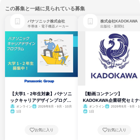
この募集と一緒に見られている募集
パナソニック株式会社
株式会社KADOKAWA
半導体・電子機器メーカー
出版社・新聞社
【大学1・2年生対象】パナソニ
【動画コンテンツ】
ックキャリアデザインプログラ
KADOKAWA企業研究セミナ
ム
オンライン
2026年8月・9月・10月
オンライン
2026年8月・9月・1
月・11月・12月
1日
1日
お気に入り
お気に入り