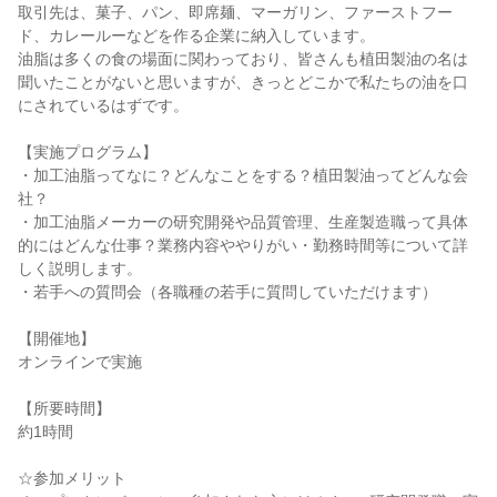
取引先は、菓子、パン、即席麺、マーガリン、ファーストフー
ド、カレールーなどを作る企業に納入しています。
油脂は多くの食の場面に関わっており、皆さんも植田製油の名は
聞いたことがないと思いますが、きっとどこかで私たちの油を口
にされているはずです。
【実施プログラム】
・加工油脂ってなに？どんなことをする？植田製油ってどんな会
社？
・加工油脂メーカーの研究開発や品質管理、生産製造職って具体
的にはどんな仕事？業務内容ややりがい・勤務時間等について詳
しく説明します。
・若手への質問会（各職種の若手に質問していただけます）
【開催地】
オンラインで実施
【所要時間】
約1時間
☆参加メリット