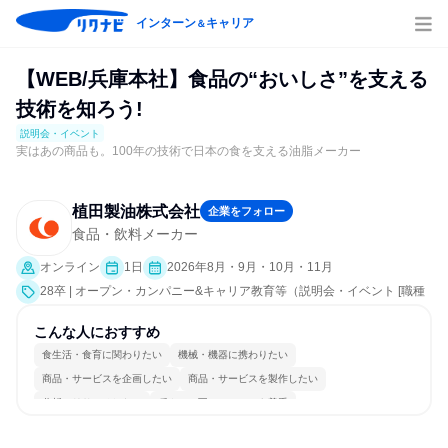
インターン
キャリア
＆
【WEB/兵庫本社】食品の“おいしさ”を支える
技術を知ろう!
説明会・イベント
実はあの商品も。100年の技術で日本の食を支える油脂メーカー
植田製油株式会社
企業をフォロー
食品・飲料メーカー
オンライン
1日
2026年8月・9月・10月・11月
28卒 | オープン・カンパニー&キャリア教育等（説明会・イベント [職種
研究、社員交流会、会社説明会、業界研究]）
こんな人におすすめ
食生活・食育に関わりたい
機械・機器に携わりたい
商品・サービスを企画したい
商品・サービスを製作したい
分析・リサーチしたい
穏やかで互いのペースを尊重
長く同じ会社に居続けられる
多様な職種の人と関われる