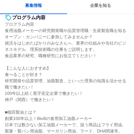
一つの専門分野を極める
若手が裁量を持てる環境
募集情報
企業を知る
プログラム内容
プログラム内容
食用油脂メーカーの研究開発職や品質管理職・生産製造職を知る
オープン・カンパニーに参加してみませんか？
就活をはじめたばかりのみなさんへ、業界の仕組みや当社のビジ
ネスモデル、理系技術職の仕事をご説明します。
食品業界の研究、職種研究にお役立てください！
【こんな人におすすめ】
食べることが好き？
研究開発や品質管理、油脂製造、といった理系の知識を活かせる
職で働きたい！
100年以上続く黒字安定企業で働きたい！
神戸（関西）で働きたい！
■植田製油とは？
創業100年以上！BtoBの食用加工油脂メーカー
日本では数少ない加工油脂メーカーで、扱う商品はフライ用油、
製菓・製パン用油脂、マーガリン用油、ラード、DHA関連等。