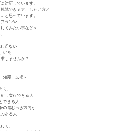
ズに対応しています。
に挑戦できる方、したい方と
たいと思っています。
アプランや
ジしてみたい事などを
い。
成し得ない
くり”を、
追求しませんか？
】
、知識、技術を
考え、
判断し実行できる人
とできる人
会の進むべき方向が
観のある人
視して、