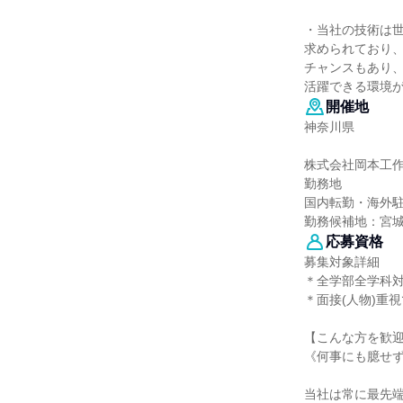
・当社の技術は
求められており、
チャンスもあり
活躍できる環境
開催地
神奈川県
株式会社岡本工
勤務地
国内転勤・海外
勤務候補地：宮
応募資格
募集対象詳細
＊全学部全学科対
＊面接(人物)重
【こんな方を歓
《何事にも臆せ
当社は常に最先