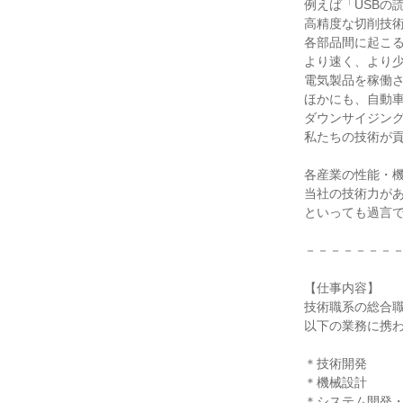
例えば「USBの
高精度な切削技
各部品間に起こ
より速く、より
電気製品を稼働
ほかにも、自動
ダウンサイジン
私たちの技術が
各産業の性能・
当社の技術力が
といっても過言
－－－－－－－
【仕事内容】
技術職系の総合
以下の業務に携
＊技術開発
＊機械設計
＊システム開発