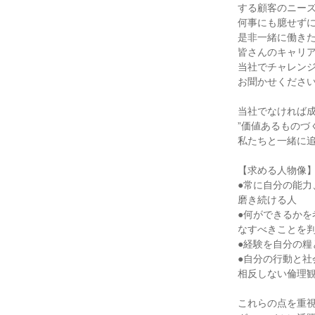
する顧客のニー
何事にも臆せず
是非一緒に働き
皆さんのキャリ
当社でチャレン
お聞かせくださ
当社でなければ
”価値あるものづ
私たちと一緒に
【求める人物像
●常に自分の能力
磨き続ける人
●何ができるかを
なすべきことを
●経験を自分の糧
●自分の行動と社
相反しない倫理
これらの点を重