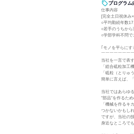
プログラム
仕事内容
[完全土日祝休み×
○平均勤続年数1
○若手のうちから
○学部学科不問で
｢モノを平らにす
￣￣￣￣￣￣￣
当社を一言で表
「総合砥粒加工
「砥粒（とりゅ
簡単に言えば、
当社ではあらゆ
"部品"を作るた
「機械を作るキ
つかないかもし
ですが、当社の
身近なところで