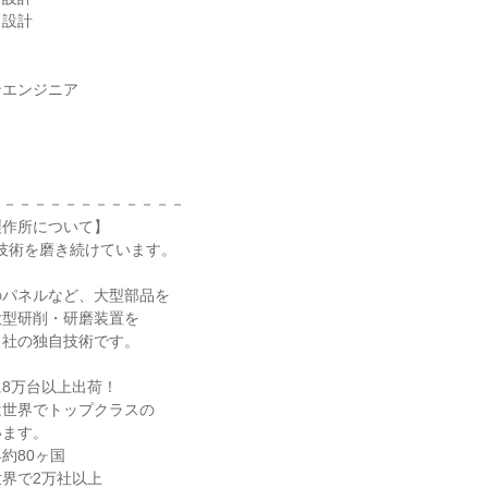
・設計
ンエンジニア
－－－－－－－－－－－－－
製作所について】
!技術を磨き続けています。
のパネルなど、大型部品を
大型研削・研磨装置を
当社の独自技術です。
8万台以上出荷！
は世界でトップクラスの
います。
約80ヶ国
界で2万社以上