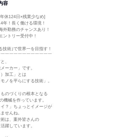
内容
年休124日×残業少なめ]
7.4年！長く働ける環境！
海外勤務のチャンスあり！
エントリー受付中！
る技術｣で世界一を目指す！
￣￣￣￣￣￣￣￣￣￣￣￣￣
すと、
機メーカー」です。
う）加工」とは
「モノを平らにする技術」。
るものづくりの根本となる
めの機械を作っています。
カイ？」ちょっとイメージが
れませんね。
技術は、案外皆さんの
も活躍しています。