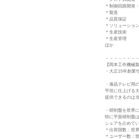
＊制御回路開発
＊製造
＊品質保証
＊ソリューショ
＊生産技術
＊生産管理
ほか
－－－－－－－
【岡本工作機械
・大正15年創業
・液晶テレビ用
平坦に仕上げる
提供できるのは
・研削盤を世界に
特に平面研削盤
シェアを占めて
＊出荷国数：世界
＊ユーザー数：世