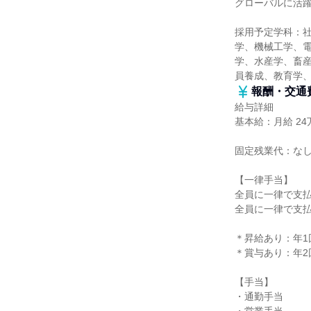
グローバルに活
採用予定学科：
学、機械工学、
学、水産学、畜産
員養成、教育学
報酬・交通
給与詳細
基本給：月給 24万
固定残業代：な
【一律手当】
全員に一律で支
全員に一律で支
＊昇給あり：年1
＊賞与あり：年2回
【手当】
・通勤手当