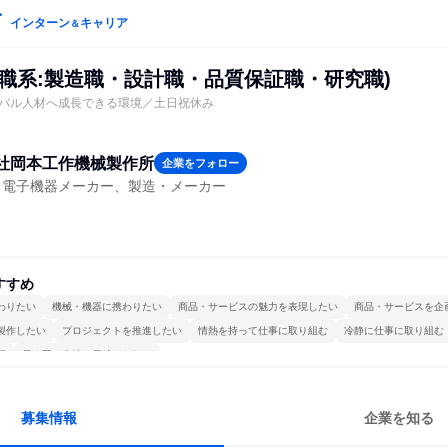
インターン
キャリア
＆
術職系:製造職・設計職・品質保証職・研究職)
バル人材へ成長できる環境／土日祝休み
社岡本工作機械製作所
企業をフォロー
・電子機器メーカー、製造・メーカー
すすめ
わりたい
機械・機器に携わりたい
商品・サービスの魅力を表現したい
商品・サービスを企
製作したい
プロジェクトを推進したい
情熱を持って仕事に取り組む
冷静に仕事に取り組む
視
長く同じ会社に居続けられる
募集情報
企業を知る