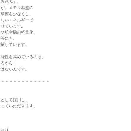
読み込み」。
術が、メモリ基盤の
る摩擦を少なくし、
少ないエネルギーで
させています。
車や航空機の軽量化、
グ等にも、
貢献しています。
機能性を高めているのは、
あるから！
ではないんです。
－－－－－－－－－－－－－
職として採用し、
わっていただきます。
・設計