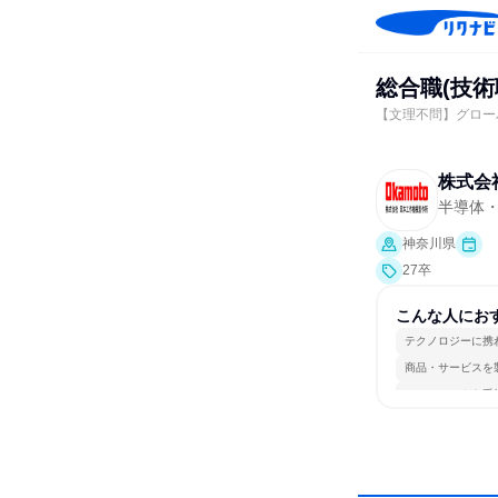
総合職(技
【文理不問】グロー
株式会
半導体
神奈川県
27卒
こんな人にお
テクノロジーに携
商品・サービスを
チームワークを重