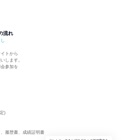
の流れ
なし
サイトから
願いします。
明会参加を
。
定)
ト、履歴書、成績証明書