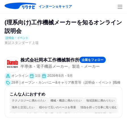
インターン
キャリア
＆
(理系向け)工作機械メーカーを知るオンライン
説明会
説明会・イベント
東証スタンダード上場
株式会社岡本工作機械製作所
企業をフォロー
半導体・電子機器メーカー、製造・メーカー
オンライン
1日
2026年8月・9月
28卒 | オープン・カンパニー&キャリア教育等（説明会・イベント [職種
研究、会社説明会、業界研究]）
こんな人におすすめ
テクノロジーに携わりたい
機械・機器に携わりたい
地域貢献に携わりたい
海外と交流したい
穏やかで互いのペースを尊重
情熱を持って仕事に取り組む
グローバル志向が強い
長く同じ会社に居続けられる
一つの専門分野を極める
若手が裁量を持てる環境