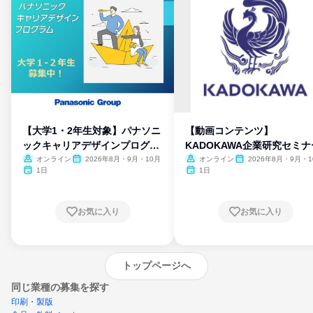
【大学1・2年生対象】パナソニ
【動画コンテンツ】
ックキャリアデザインプログラ
KADOKAWA企業研究セミナ
ム
オンライン
2026年8月・9月・10月
オンライン
2026年8月・9月・1
月・11月・12月
1日
1日
お気に入り
お気に入り
トップページへ
同じ業種の募集を探す
印刷・製版