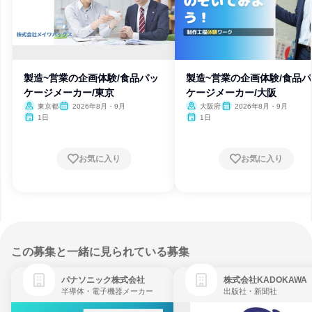
製造~営業の企画体験/食品パッ
製造~営業の企画体験/食品
ケージメーカー/東京
ケージメーカー/大阪
東京都
2026年8月・9月
大阪府
2026年8月・9月
1日
1日
お気に入り
お気に入り
この募集と一緒に見られている募集
パナソニック株式会社
株式会社KADOKAWA
半導体・電子機器メーカー
出版社・新聞社