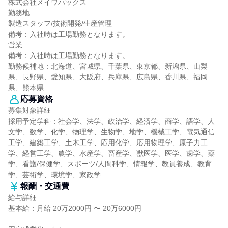
株式会社メイワパックス
勤務地
製造スタッフ/技術開発/生産管理
備考：入社時は工場勤務となります。
営業
備考：入社時は工場勤務となります。
勤務候補地：北海道、宮城県、千葉県、東京都、新潟県、山梨
県、長野県、愛知県、大阪府、兵庫県、広島県、香川県、福岡
県、熊本県
応募資格
募集対象詳細
採用予定学科：社会学、法学、政治学、経済学、商学、語学、人
文学、数学、化学、物理学、生物学、地学、機械工学、電気通信
工学、建築工学、土木工学、応用化学、応用物理学、原子力工
学、経営工学、農学、水産学、畜産学、獣医学、医学、歯学、薬
学、看護/保健学、スポーツ/人間科学、情報学、教員養成、教育
学、芸術学、環境学、家政学
報酬・交通費
給与詳細
基本給：月給 20万2000円 〜 20万6000円