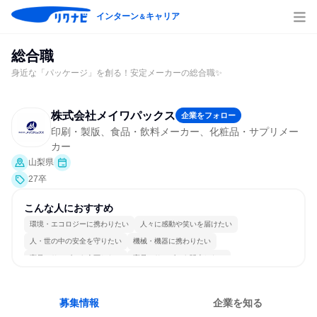
インターン
キャリア
＆
総合職
身近な「パッケージ」を創る！安定メーカーの総合職✨
株式会社メイワパックス
企業をフォロー
印刷・製版、食品・飲料メーカー、化粧品・サプリメー
カー
山梨県
27卒
こんな人におすすめ
環境・エコロジーに携わりたい
人々に感動や笑いを届けたい
人・世の中の安全を守りたい
機械・機器に携わりたい
商品・サービスを企画したい
商品・サービスを販売したい
商品・サービスを製作したい
常に新しいものに挑戦
チームワークを重視
多様な職種の人と関われる
募集情報
企業を知る