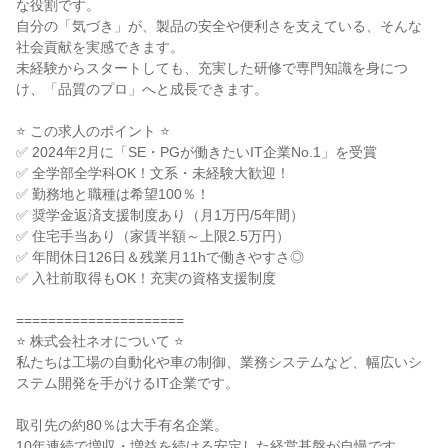
な役割です。
自分の「気づき」が、製品の安全や便利さを支えている、そんな
社会貢献を実感できます。
未経験からスタートしても、充実した研修で専門知識を身につ
け、「品質のプロ」へと成長できます。
⭐ この求人のポイント ⭐
✅ 2024年2月に「SE・PGが働きたいIT企業No.1」を受賞
✅ 全学部全学科OK！文系・未経験大歓迎！
✅ 勤務地と職種は希望100％！
✅ 奨学金返済支援制度あり（月1万円/5年間）
✅ 住宅手当あり（家賃半額～上限2.5万円）
✅ 年間休日126日＆残業月11hで働きやすさ◎
✅ 入社前取得もOK！充実の資格支援制度
=====================
⭐ 株式会社ネオについて ⭐
私たちは工場の自動化や車の制御、業務システムなど、幅広いシ
ステム開発を手がけるIT企業です。
取引先の約80％は大手有名企業。
10年連続で増収・増益を続ける安定した経営基盤が自慢です。