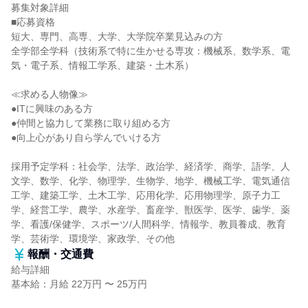
募集対象詳細
■応募資格
短大、専門、高専、大学、大学院卒業見込みの方
全学部全学科（技術系で特に生かせる専攻：機械系、数学系、電
気・電子系、情報工学系、建築・土木系）
≪求める人物像≫
●ITに興味のある方
●仲間と協力して業務に取り組める方
●向上心があり自ら学んでいける方
採用予定学科：社会学、法学、政治学、経済学、商学、語学、人
文学、数学、化学、物理学、生物学、地学、機械工学、電気通信
工学、建築工学、土木工学、応用化学、応用物理学、原子力工
学、経営工学、農学、水産学、畜産学、獣医学、医学、歯学、薬
学、看護/保健学、スポーツ/人間科学、情報学、教員養成、教育
学、芸術学、環境学、家政学、その他
報酬・交通費
給与詳細
基本給：月給 22万円 〜 25万円