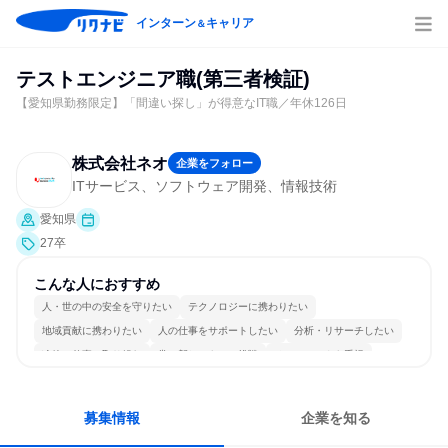
インターン
キャリア
＆
テストエンジニア職(第三者検証)
【愛知県勤務限定】「間違い探し」が得意なIT職／年休126日
株式会社ネオ
企業をフォロー
ITサービス、ソフトウェア開発、情報技術
愛知県
27卒
こんな人におすすめ
人・世の中の安全を守りたい
テクノロジーに携わりたい
地域貢献に携わりたい
人の仕事をサポートしたい
分析・リサーチしたい
冷静に仕事に取り組む
常に新しいものに挑戦
チームワークを重視
女性が働きやすい環境で働ける
一つの専門分野を極める
募集情報
企業を知る