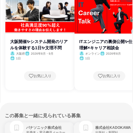
大阪開催✨システム開発のリア
ITエンジニアの裏側公開✨仕
ルを体験する1日✨文理不問
理解×キャリア相談会
大阪府
2026年8月・9月
オンライン
2026年8月
1日
1日
お気に入り
お気に入り
この募集と一緒に見られている募集
パナソニック株式会社
株式会社KADOKAWA
半導体・電子機器メーカー
出版社・新聞社