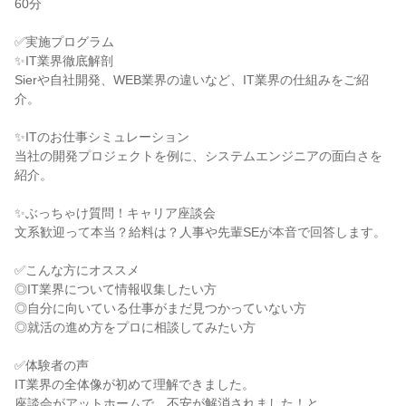
60分
✅実施プログラム
✨IT業界徹底解剖
Sierや自社開発、WEB業界の違いなど、IT業界の仕組みをご紹
介。
✨ITのお仕事シミュレーション
当社の開発プロジェクトを例に、システムエンジニアの面白さを
紹介。
✨ぶっちゃけ質問！キャリア座談会
文系歓迎って本当？給料は？人事や先輩SEが本音で回答します。
✅こんな方にオススメ
◎IT業界について情報収集したい方
◎自分に向いている仕事がまだ見つかっていない方
◎就活の進め方をプロに相談してみたい方
✅体験者の声
IT業界の全体像が初めて理解できました。
座談会がアットホームで、不安が解消されました！と、