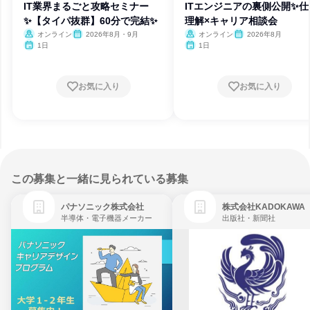
IT業界まるごと攻略セミナー
ITエンジニアの裏側公開✨仕
✨【タイパ抜群】60分で完結✨
理解×キャリア相談会
オンライン
2026年8月・9月
オンライン
2026年8月
1日
1日
お気に入り
お気に入り
この募集と一緒に見られている募集
パナソニック株式会社
株式会社KADOKAWA
半導体・電子機器メーカー
出版社・新聞社