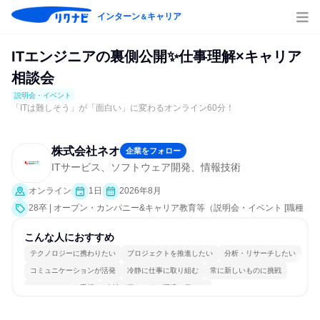
インターン
キャリア
＆
ITエンジニアの裏側公開✨仕事理解×キャリア
相談会
説明会・イベント
「ITは難しそう」が「面白い」に変わるオンライン60分！
株式会社ネオ
企業をフォロー
ITサービス、ソフトウェア開発、情報技術
オンライン
1日
2026年8月
28卒 | オープン・カンパニー&キャリア教育等（説明会・イベント [職種
研究、社員交流会、会社説明会、業界研究]）
こんな人におすすめ
テクノロジーに携わりたい
プロジェクトを推進したい
分析・リサーチしたい
コミュニケーションが活発
冷静に仕事に取り組む
常に新しいものに挑戦
チームワークを重視
女性が働きやすい環境で働ける
長く同じ会社に居続けられる
一つの専門分野を極める