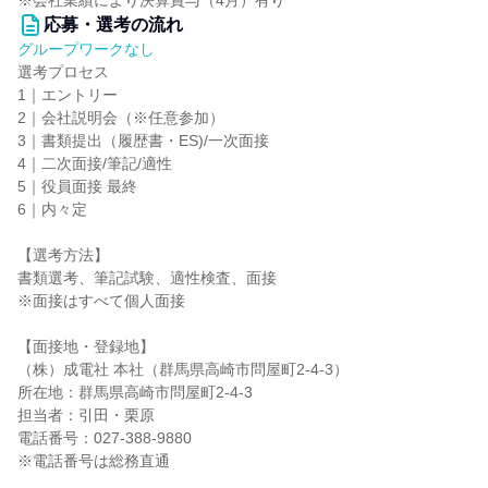
※会社業績により決算賞与（4月）有り
応募・選考の流れ
グループワークなし
選考プロセス
1｜エントリー
2｜会社説明会（※任意参加）
3｜書類提出（履歴書・ES)/一次面接
4｜二次面接/筆記/適性
5｜役員面接 最終
6｜内々定
【選考方法】
書類選考、筆記試験、適性検査、面接
※面接はすべて個人面接
【面接地・登録地】
（株）成電社 本社（群馬県高崎市問屋町2-4-3）
所在地：群馬県高崎市問屋町2-4-3
担当者：引田・栗原
電話番号：027-388-9880
※電話番号は総務直通