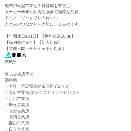
地域密着型営業と人材育成を重視し、
メーカー研修や社内勉強会で知識を共有。
テクノロジーを取り入れつつ、
人と人のつながりを大切にする会社です。
【年間休日124日】【平均残業10.8h】
【福利厚生充実】【新人研修】
【文理不問・全学部全学科対象】
開催地
茨城県
株式会社成電社
勤務地
・本社（群馬県高崎市問屋町2-4-3）
・太田営業所/エンジニアリングセンター
・小山営業所
・埼玉営業所
・長野営業所
・長岡営業所
・郡山営業所
・日立営業所