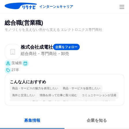
インターン
キャリア
＆
総合職(営業職)
モノづくりを見えない所から支える エレクトロニクス専門商社
株式会社成電社
企業をフォロー
総合商社・専門商社・卸売
茨城県
27卒
こんな人におすすめ
商品・サービスの魅力を表現したい
商品・サービスを販売したい
海外と交流したい
情熱を持って仕事に取り組む
コミュニケーションが活発
チームワークを重視
長く同じ会社に居続けられる
人とたくさん会話する
募集情報
企業を知る