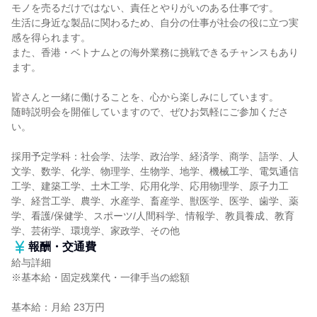
モノを売るだけではない、責任とやりがいのある仕事です。
生活に身近な製品に関わるため、自分の仕事が社会の役に立つ実
感を得られます。
また、香港・ベトナムとの海外業務に挑戦できるチャンスもあり
ます。
皆さんと一緒に働けることを、心から楽しみにしています。
随時説明会を開催していますので、ぜひお気軽にご参加くださ
い。
採用予定学科：社会学、法学、政治学、経済学、商学、語学、人
文学、数学、化学、物理学、生物学、地学、機械工学、電気通信
工学、建築工学、土木工学、応用化学、応用物理学、原子力工
学、経営工学、農学、水産学、畜産学、獣医学、医学、歯学、薬
学、看護/保健学、スポーツ/人間科学、情報学、教員養成、教育
学、芸術学、環境学、家政学、その他
報酬・交通費
給与詳細
※基本給・固定残業代・一律手当の総額
基本給：月給 23万円