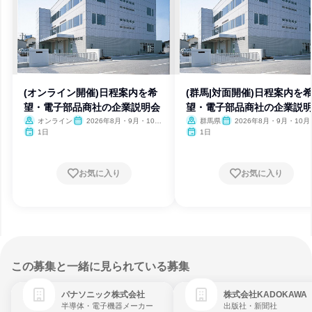
(オンライン開催)日程案内を希
(群馬|対面開催)日程案内を
望・電子部品商社の企業説明会
望・電子部品商社の企業説
オンライン
2026年8月・9月・10
群馬県
2026年8月・9月・10月
月・11月・12月、2027年1
月・12月、2027年1月
1日
1日
月
お気に入り
お気に入り
この募集と一緒に見られている募集
パナソニック株式会社
株式会社KADOKAWA
半導体・電子機器メーカー
出版社・新聞社