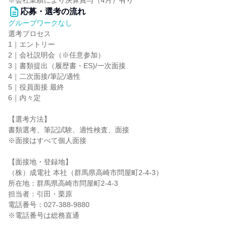
※会社業績により決算賞与（4月）有り
応募・選考の流れ
グループワークなし
選考プロセス
1｜エントリー
2｜会社説明会（※任意参加）
3｜書類提出（履歴書・ES)/一次面接
4｜二次面接/筆記/適性
5｜役員面接 最終
6｜内々定
【選考方法】
書類選考、筆記試験、適性検査、面接
※面接はすべて個人面接
【面接地・登録地】
（株）成電社 本社（群馬県高崎市問屋町2-4-3）
所在地：群馬県高崎市問屋町2-4-3
担当者：引田・栗原
電話番号：027-388-9880
※電話番号は総務直通