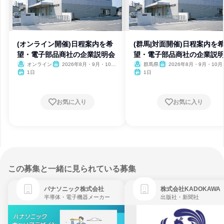
(オンライン開催)日程案内を希
(群馬|対面開催)日程案内を
望・電子部品商社の企業説明会
望・電子部品商社の企業説
オンライン
2026年8月・9月・10
群馬県
2026年8月・9月・10月
月・11月・12月、2027年1
月・12月、2027年1月
1日
1日
月
お気に入り
お気に入り
この募集と一緒に見られている募集
パナソニック株式会社
株式会社KADOKAWA
半導体・電子機器メーカー
出版社・新聞社