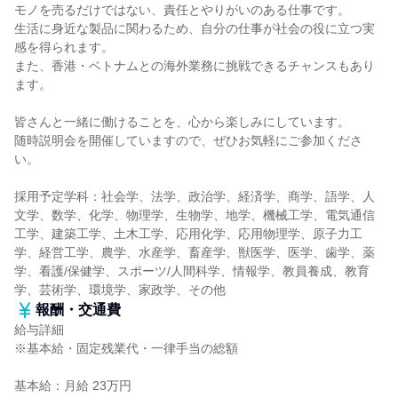
モノを売るだけではない、責任とやりがいのある仕事です。
生活に身近な製品に関わるため、自分の仕事が社会の役に立つ実
感を得られます。
また、香港・ベトナムとの海外業務に挑戦できるチャンスもあり
ます。
皆さんと一緒に働けることを、心から楽しみにしています。
随時説明会を開催していますので、ぜひお気軽にご参加くださ
い。
採用予定学科：社会学、法学、政治学、経済学、商学、語学、人
文学、数学、化学、物理学、生物学、地学、機械工学、電気通信
工学、建築工学、土木工学、応用化学、応用物理学、原子力工
学、経営工学、農学、水産学、畜産学、獣医学、医学、歯学、薬
学、看護/保健学、スポーツ/人間科学、情報学、教員養成、教育
学、芸術学、環境学、家政学、その他
報酬・交通費
給与詳細
※基本給・固定残業代・一律手当の総額
基本給：月給 23万円