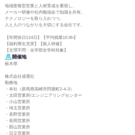
地域密着型営業と人材育成を重視し、
メーカー研修や社内勉強会で知識を共有。
テクノロジーを取り入れつつ、
人と人のつながりを大切にする会社です。
【年間休日124日】【平均残業10.8h】
【福利厚生充実】【新人研修】
【文理不問・全学部全学科対象】
開催地
栃木県
株式会社成電社
勤務地
・本社（群馬県高崎市問屋町2-4-3）
・太田営業所/エンジニアリングセンター
・小山営業所
・埼玉営業所
・長野営業所
・長岡営業所
・郡山営業所
・日立営業所