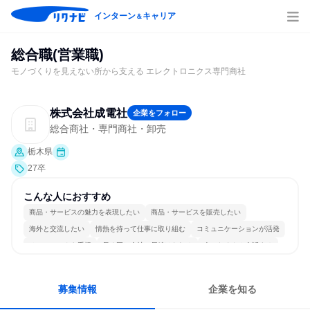
インターン
キャリア
＆
総合職(営業職)
モノづくりを見えない所から支える エレクトロニクス専門商社
株式会社成電社
企業をフォロー
総合商社・専門商社・卸売
栃木県
27卒
こんな人におすすめ
商品・サービスの魅力を表現したい
商品・サービスを販売したい
海外と交流したい
情熱を持って仕事に取り組む
コミュニケーションが活発
チームワークを重視
長く同じ会社に居続けられる
人とたくさん会話する
募集情報
企業を知る