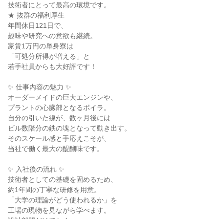
技術者にとって最高の環境です。
★ 抜群の福利厚生
年間休日121日で、
趣味や研究への意欲も継続。
家賃1万円の単身寮は
「可処分所得が増える」と
若手社員からも大好評です！
✨ 仕事内容の魅力 ✨
オーダーメイドの巨大エンジンや、
プラントの心臓部となるボイラ。
自分の引いた線が、数ヶ月後には
ビル数階分の鉄の塊となって動き出す。
そのスケール感と手応えこそが、
当社で働く最大の醍醐味です。
✨ 入社後の流れ ✨
技術者としての基礎を固めるため、
約1年間の丁寧な研修を用意。
「大学の理論がどう使われるか」を
工場の現物を見ながら学べます。