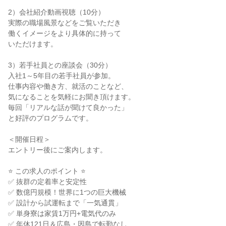
2）会社紹介動画視聴（10分）
実際の職場風景などをご覧いただき
働くイメージをより具体的に持って
いただけます。
3）若手社員との座談会（30分）
入社1～5年目の若手社員が参加。
仕事内容や働き方、就活のことなど、
気になることを気軽にお聞き頂けます。
毎回「リアルな話が聞けて良かった」
と好評のプログラムです。
＜開催日程＞
エントリー後にご案内します。
⭐ この求人のポイント ⭐
✅ 抜群の定着率と安定性
✅ 数億円規模！世界に1つの巨大機械
✅ 設計から試運転まで「一気通貫」
✅ 単身寮は家賃1万円+電気代のみ
✅ 年休121日＆広島・因島で転勤なし