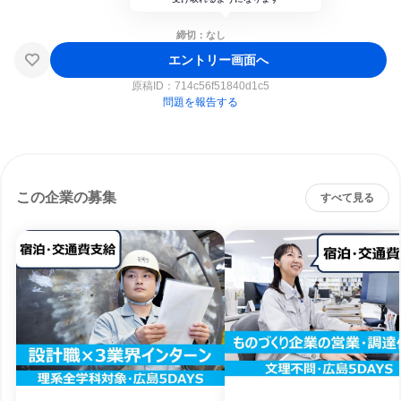
締切：なし
エントリー画面へ
原稿ID：
714c56f51840d1c5
問題を報告する
この企業の募集
すべて見る