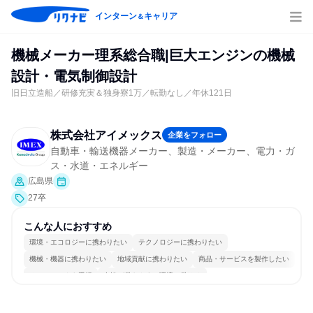
インターン
キャリア
＆
機械メーカー理系総合職|巨大エンジンの機械
設計・電気制御設計
旧日立造船／研修充実＆独身寮1万／転勤なし／年休121日
株式会社アイメックス
企業をフォロー
自動車・輸送機器メーカー、製造・メーカー、電力・ガ
ス・水道・エネルギー
広島県
27卒
こんな人におすすめ
環境・エコロジーに携わりたい
テクノロジーに携わりたい
機械・機器に携わりたい
地域貢献に携わりたい
商品・サービスを製作したい
チームワークを重視
女性が働きやすい環境で働ける
多様な職種の人と関われる
一つの専門分野を極める
若手が裁量を持てる環境