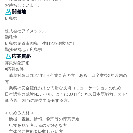
お待ちしています。
開催地
広島県
株式会社アイメックス
勤務地
広島県尾道市因島土生町2293番地の1
勤務候補地：広島県
応募資格
募集対象詳細
■応募条件
・募集対象は2027年3月卒業見込の方、あるいは卒業後3年以内の
方
・業務の安全確保および円滑な技術コミュニケーションのため、
日本語能力試験N1レベル、またはBJTビジネス日本語能力テスト4
80点以上相当の語学力を有する方。
⭐ 求める人材 ⭐
・機械、電気、情報、物理等の理系専攻
・現物を見て考えるのが好きな方
・主体的に技術を吸収したい方