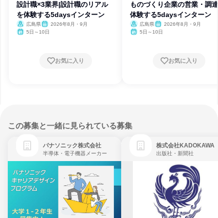
設計職×3業界|設計職のリアル
ものづくり企業の営業・調
を体験する5daysインターン
体験する5daysインターン
広島県
2026年8月・9月
広島県
2026年8月・9月
5日～10日
5日～10日
お気に入り
お気に入り
この募集と一緒に見られている募集
パナソニック株式会社
株式会社KADOKAWA
半導体・電子機器メーカー
出版社・新聞社