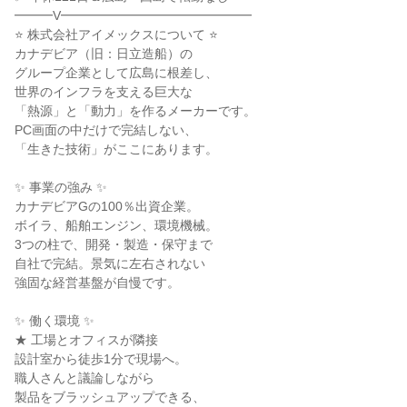
━━━V━━━━━━━━━━━━━━━
⭐ 株式会社アイメックスについて ⭐
カナデビア（旧：日立造船）の
グループ企業として広島に根差し、
世界のインフラを支える巨大な
「熱源」と「動力」を作るメーカーです。
PC画面の中だけで完結しない、
「生きた技術」がここにあります。
✨ 事業の強み ✨
カナデビアGの100％出資企業。
ボイラ、船舶エンジン、環境機械。
3つの柱で、開発・製造・保守まで
自社で完結。景気に左右されない
強固な経営基盤が自慢です。
✨ 働く環境 ✨
★ 工場とオフィスが隣接
設計室から徒歩1分で現場へ。
職人さんと議論しながら
製品をブラッシュアップできる、