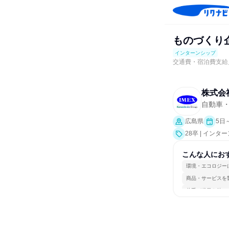
ものづくり
インターンシップ
交通費・宿泊費支給
株式会
自動車
広島県
5日
28卒 | インタ
こんな人にお
環境・エコロジー
商品・サービスを
若手が裁量を持て