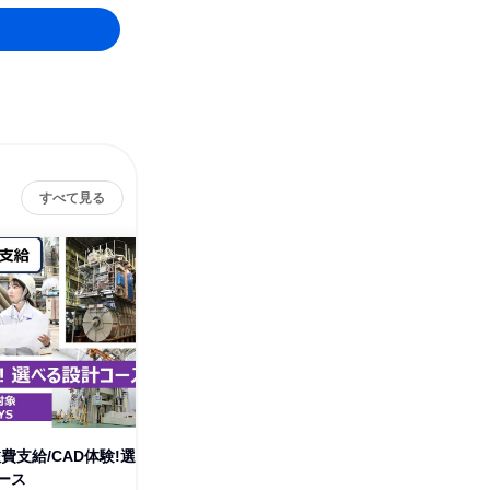
すべて見る
旅費支給/CAD体験!選
【1day】旅費支給/現場の進み
ものづく
ース
方がわかる!生産管理コース
体験する