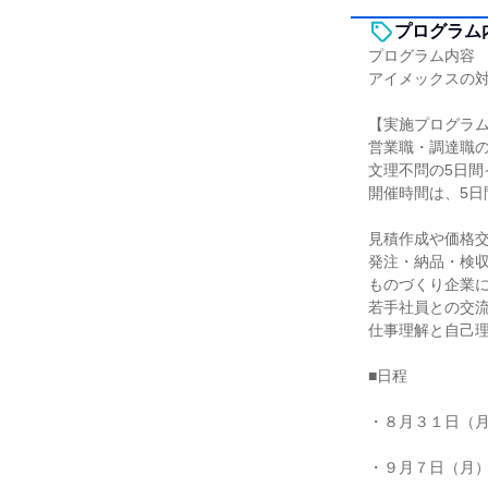
プログラム
プログラム内容
アイメックスの対
【実施プログラ
営業職・調達職
文理不問の5日間
開催時間は、5日間
見積作成や価格
発注・納品・検
ものづくり企業
若手社員との交
仕事理解と自己
■日程
・８月３１日（
・９月７日（月