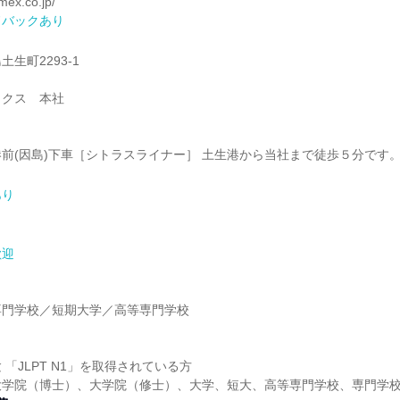
mex.co.jp/
ドバックあり
生町2293-1
ックス 本社
前(因島)下車［シトラスライナー］ 土生港から当社まで徒歩５分です
あり
歓迎
】
専門学校／短期大学／高等専門学校
「JLPT N1」を取得されている方
大学院（博士）、大学院（修士）、大学、短大、高等専門学校、専門学