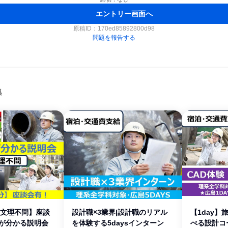
エントリー画面へ
原稿ID：
170ed85892800d98
問題を報告する
集
分×文理不問】座談
設計職×3業界|設計職のリアル
【1day】
界が分かる説明会
を体験する5daysインターン
べる設計コ