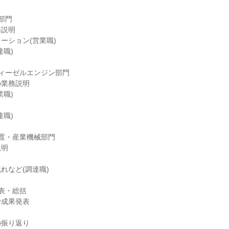
部門
務説明
ーション(営業職)
達職)
ィーゼルエンジン部門
の業務説明
業職)
達職)
置・産業機械部門
説明
れなど(調達職)
表・総括
で成果発表
の振り返り