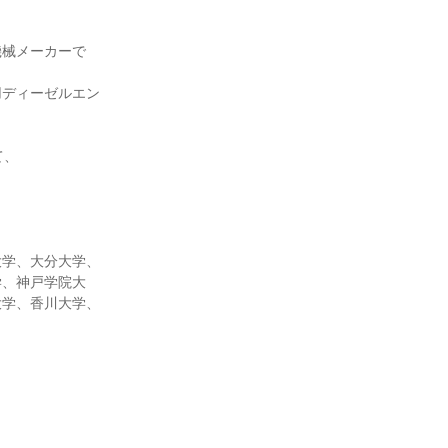
機械メーカーで
用ディーゼルエン
て、
。
大学、大分大学、
学、神戸学院大
大学、香川大学、