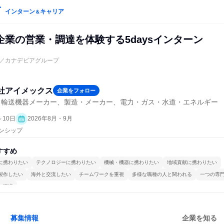
インターン
キャリア
＆
企業の営業・調達を体験する5daysインターン
／カナデビアグループ
社アイメックス
企業をフォロー
・輸送機器メーカー、製造・メーカー、電力・ガス・水道・エネルギー
～10日
2026年8月・9月
ーンシップ
すすめ
に携わりたい
テクノロジーに携わりたい
機械・機器に携わりたい
地域貢献に携わりたい
製作したい
海外と交流したい
チームワークを重視
多様な職種の人と関われる
一つの専
る環境
募集情報
企業を知る