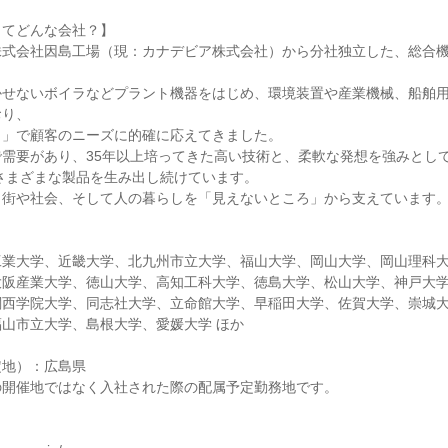
ってどんな会社？】
株式会社因島工場（現：カナデビア株式会社）から分社独立した、総合
かせないボイラなどプラント機器をはじめ、環境装置や産業機械、船舶
おり、
り」で顧客のニーズに的確に応えてきました。
需要があり、35年以上培ってきた高い技術と、柔軟な発想を強みとし
さまざまな製品を生み出し続けています。
、街や社会、そして人の暮らしを「見えないところ」から支えています
工業大学、近畿大学、北九州市立大学、福山大学、岡山大学、岡山理科
大阪産業大学、徳山大学、高知工科大学、徳島大学、松山大学、神戸大
関西学院大学、同志社大学、立命館大学、早稲田大学、佐賀大学、崇城
山市立大学、島根大学、愛媛大学 ほか
定地）：広島県
の開催地ではなく入社された際の配属予定勤務地です。