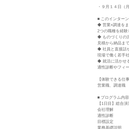
・９月１４日（
■ このインター
◆ 営業×調達を
2つの職種を経
◆ ものづくりの
見積から納品ま
◆ 社員と直接話
現場で働く若手
◆ 就活に活かせ
適性診断やフィ
【体験できる仕
営業職、調達職
■ プログラム内
【1日目】総合演
会社理解
適性診断
目標設定
業務基礎説明