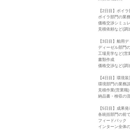
【2日目】ボイラ
ボイラ部門の業
価格交渉シミュレ
見積依頼など(調
【3日目】舶用デ
ディーゼル部門
工場見学など(営
書類作成
価格交渉など(調
【4日目】環境装
環境部門の業務
見積作業(営業職)
納品書・検収の流
【5日目】成果発
各統括部門の前
フィードバック
インターン全体