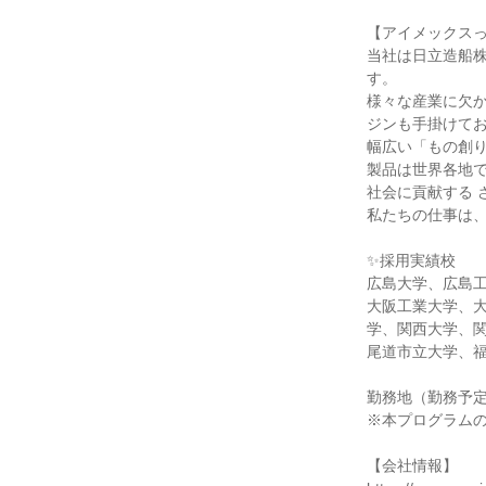
【アイメックス
当社は日立造船
す。
様々な産業に欠
ジンも手掛けて
幅広い「もの創
製品は世界各地で
社会に貢献する 
私たちの仕事は
✨採用実績校
広島大学、広島
大阪工業大学、
学、関西大学、
尾道市立大学、福
勤務地（勤務予
※本プログラム
【会社情報】