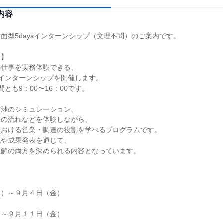
内容
面型5daysインターンシップ（文理不問）のご案内です。
ム】
の仕事を実務体験できる、
インターンシップを開催します。
とも9：00〜16：00です。
交渉のシミュレーション、
収の流れなどを体験しながら、
における営業・調達の役割を学べるプログラムです。
流や成果発表を通じて、
理解の両方を深められる内容となっています。
月）～９月４日（金）
）～９月１１日（金）