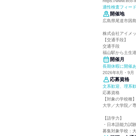
https://www.eco-i
適性検査フィー
開催地
広島県尾道市因島土
株式会社アイメ
【交通手段】
交通手段
福山駅から土生港
開催月
長期休暇に開催
2026年8月・9月
応募資格
文系歓迎、理系
応募資格
【対象の学校種
大学／大学院／
【語学力】
・日本語能力試験 
募集対象学校：