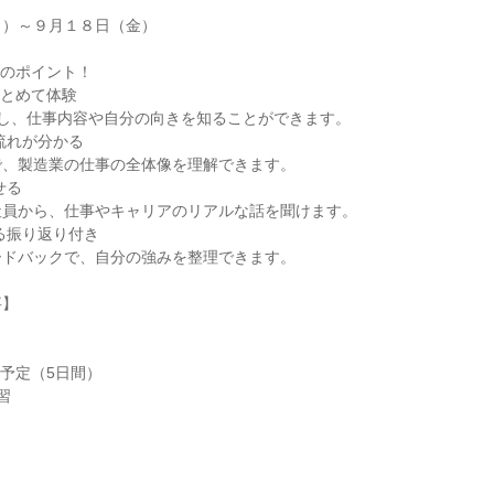
月）～９月１８日（金）
ンのポイント！
まとめて体験
験し、仕事内容や自分の向きを知ることができます。
流れが分かる
で、製造業の仕事の全体像を理解できます。
せる
社員から、仕事やキャリアのリアルな話を聞けます。
る振り返り付き
ードバックで、自分の強みを整理できます。
事】
容予定（5日間）
習