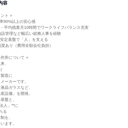
内容
ント ⭐
着率90%以上の安心感
3日・平均残業月10時間でワークライフバランス充実
施設管理など幅広い総務人事を経験
超の安定基盤で「人」を支える
制度あり（費用全額会社負担）
工作所について ⭐
以来、
り
・製造に
たメーカーです。
、液晶ガラスなど、
生産設備」を開発。
業基盤と、
法人」**に
れる
体制を、
ています。