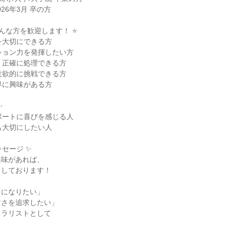
026年3月 卒の方
、こんな方を歓迎します！ ⭐
を大切にできる方
ション力を発揮したい方
、正確に処理できる方
意欲的に挑戦できる方
界に興味がある方
✨
ポートに喜びを感じる人
も大切にしたい人
ッセージ ✨
興味があれば、
ちしております！
ちになりたい」
すさを追求したい」
ネラリストとして