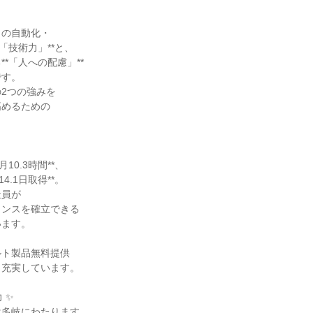
りの自動化・
「技術力」**と、
*「人への配慮」**
です。
2つの強みを
高めるための
。
10.3時間**、
4.1日取得**。
社員が
ランスを確立できる
います。
ルト製品無料提供
も充実しています。
 ✨
は多岐にわたります。