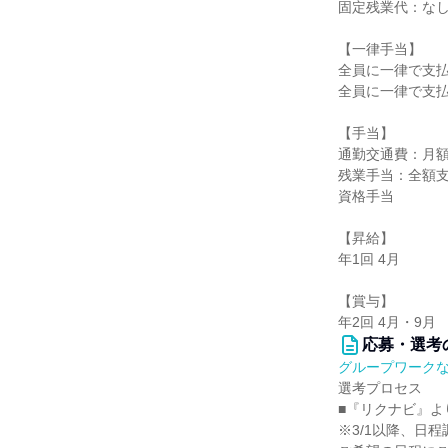
固定残業代：な
【一律手当】
全員に一律で支
全員に一律で支
【手当】
通勤交通費：月額
残業手当：全額
資格手当
【昇給】
年1回 4月
【賞与】
年2回 4月・9月
応募・選考
グループワーク
選考プロセス
■『リクナビ』よ
※3/1以降、日