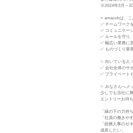
※2024年3月～2
⭐ amacohは
✅ チームワーク
✅ コミュニケー
✅ ルールを守り
✅ 幅広い業務に
✅ ものづくり業
✨ 向いている人 
✅ 会社全体のサ
✅ プライベート
✨ みなさんへメ
少しでも当社に
エントリーお待
「縁の下の力持
「社員の働きや
「総務人事のゼ
成長したい」