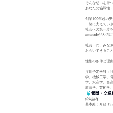
そんな想いを持
あなたの協調性
創業100年超の
一緒に支えてい
社会への第一歩
amacohが大切
社員一同、みな
お会いできるこ
性別の条件と理
採用予定学科：
学、機械工学、
学、水産学、畜産
教育学、芸術学
報酬・交通
給与詳細
基本給：月給 19万