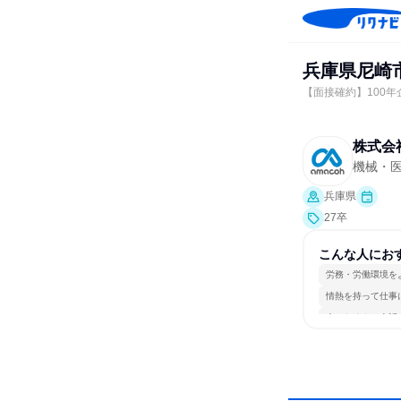
兵庫県尼崎
【面接確約】100
株式会
機械・
兵庫県
27卒
こんな人にお
労務・労働環境を
情熱を持って仕事
人とたくさん会話