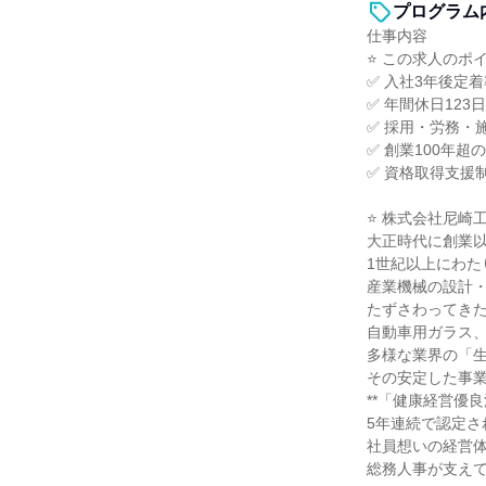
プログラム
仕事内容
⭐ この求人のポイ
✅ 入社3年後定
✅ 年間休日12
✅ 採用・労務・
✅ 創業100年
✅ 資格取得支援
⭐ 株式会社尼崎
大正時代に創業
1世紀以上にわた
産業機械の設計
たずさわってき
自動車用ガラス
多様な業界の「
その安定した事
**「健康経営優良
5年連続で認定さ
社員想いの経営
総務人事が支え