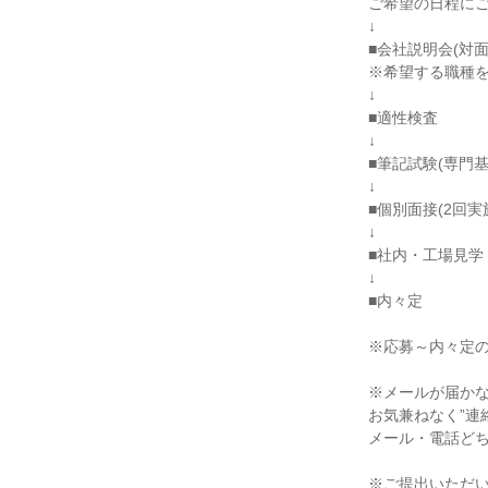
ご希望の日程に
↓
■会社説明会(対面
※希望する職種
↓
■適性検査
↓
■筆記試験(専門
↓
■個別面接(2回実
↓
■社内・工場見学
↓
■内々定
※応募～内々定の
※メールが届か
お気兼ねなく”連
メール・電話ど
※ご提出いただ