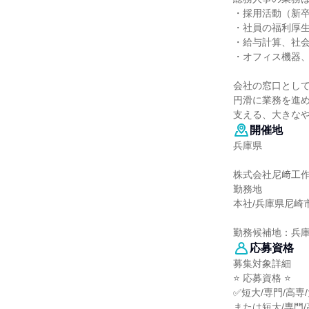
・採用活動（新卒
・社員の福利厚
・給与計算、社
・オフィス機器
会社の窓口とし
円滑に業務を進
支える、大きな
開催地
兵庫県
株式会社尼﨑工
勤務地
本社/兵庫県尼崎市
勤務候補地：兵
応募資格
募集対象詳細
⭐ 応募資格 ⭐
✅短大/専門/高専
または短大/専門/