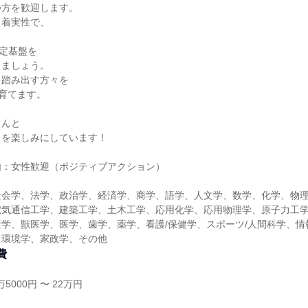
つ方を歓迎します。
・着実性で、
安定基盤を
きましょう。
を踏み出す方々を
に育てます。
さんと
とを楽しみにしています！
由：女性歓迎（ポジティブアクション）
社会学、法学、政治学、経済学、商学、語学、人文学、数学、化学、物
電気通信工学、建築工学、土木工学、応用化学、応用物理学、原子力工
学、獣医学、医学、歯学、薬学、看護/保健学、スポーツ/人間科学、情
、環境学、家政学、その他
費
5000円 〜 22万円