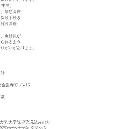
/中途）
生、勤怠管理
会保険手続き
、施設管理
て、全社員が
められるよう
やりがいがあります。
作所
金楽寺町1-6-15
庫県
/大学/大学院 卒業見込みの方
高専/大学/大学院 卒業の方