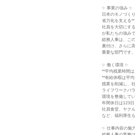
✨ 事業の強み ✨
日本のモノづく
省力化を支える**
社員を大切にする*
が私たちの強み
総務人事は、この
裏付け、さらに
重要な部門です
✨ 働く環境 ✨
**平均残業時間は月
**有給休暇は平均1
残業を削減し、
ライフワークバ
環境を整備して
年間休日は123日
社員食堂、ヤク
など、福利厚生
✨ 仕事内容の魅力
総務人事の業務