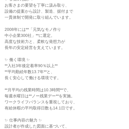
お客さまの要望を丁寧に汲み取り、
設備の提案から設計、製造、据付まで
一貫体制で開発に取り組んでいます。
2008年には**「元気なモノ作り
中小企業300社」**に選定。
高度な技術力と、柔軟な発想力が
長年の安定経営を支えています。
✨ 働く環境 ✨
**入社3年後定着率90％以上**
**平均勤続年数13.7年**と、
長く安心して働ける環境です。
**月平均の残業時間は10.3時間**で、
毎週水曜日は**ノー残業デー**を実施。
ワークライフバランスを重視しており、
有給休暇の平均取得日数も14.1日です。
✨ 仕事内容の魅力 ✨
設計者が作成した図面に基づいて、