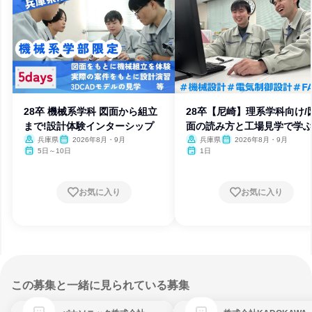
28卒 機械系学科 図面から組立
28卒【尼崎】理系学科向け/
まで!設計体験インターシップ
面の読み方と工場見学で学
計
兵庫県
2026年8月・9月
兵庫県
2026年8月・9月
5日～10日
1日
お気に入り
お気に入り
この募集と一緒に見られている募集