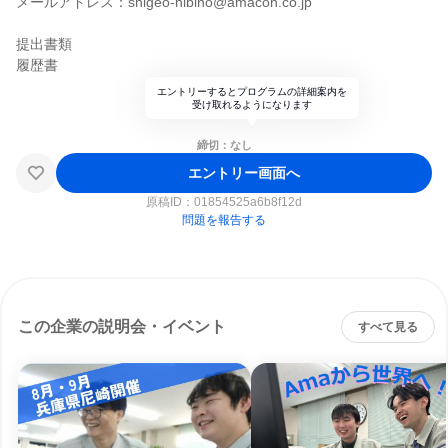
メールアドレス：shigeo-hibino@amacoh.co.jp
提出書類
履歴書
エントリーするとプログラムの詳細案内を
受け取れるようになります
締切：なし
エントリー画面へ
原稿ID：
01854525a6b8f12d
問題を報告する
この企業の説明会・イベント
すべて見る