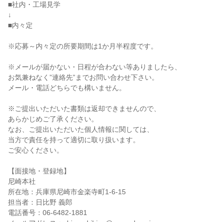
■社内・工場見学
↓
■内々定
※応募～内々定の所要期間は1か月半程度です。
※メールが届かない・日程が合わない等ありましたら、
お気兼ねなく”連絡先”までお問い合わせ下さい。
メール・電話どちらでも構いません。
※ご提出いただいた書類は返却できませんので、
あらかじめご了承ください。
なお、ご提出いただいた個人情報に関しては、
当方で責任を持って適切に取り扱います。
ご安心ください。
【面接地・登録地】
尼崎本社
所在地：兵庫県尼崎市金楽寺町1-6-15
担当者：日比野 義郎
電話番号：06-6482-1881