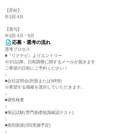
【昇給】
年1回 4月
【賞与】
年2回 4月・9月
応募・選考の流れ
選考プロセス
■『リクナビ』よりエントリー
※3/1以降、日程調整に関するメールが届きます
ご希望の日程にご予約ください！
↓
■会社説明会(対面またはWEB)
※希望する職種を選択していただきます。
↓
■適性検査
↓
■筆記試験(専門基礎知識確認テスト)
↓
■個別面接(3回実施予定)
↓