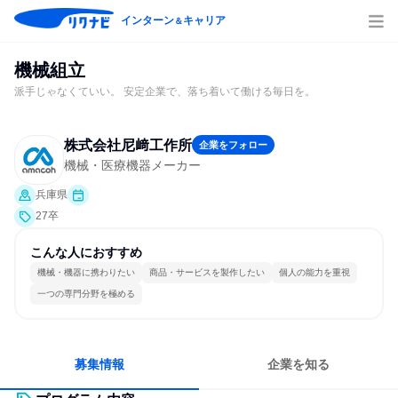
インターン
キャリア
＆
機械組立
派手じゃなくていい。 安定企業で、落ち着いて働ける毎日を。
株式会社尼﨑工作所
企業をフォロー
機械・医療機器メーカー
兵庫県
27卒
こんな人におすすめ
機械・機器に携わりたい
商品・サービスを製作したい
個人の能力を重視
一つの専門分野を極める
募集情報
企業を知る