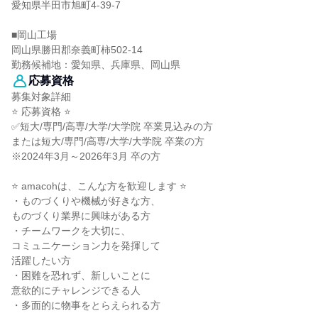
愛知県半田市旭町4-39-7
■岡山工場
岡山県勝田郡奈義町柿502-14
勤務候補地：愛知県、兵庫県、岡山県
応募資格
募集対象詳細
⭐ 応募資格 ⭐
✅短大/専門/高専/大学/大学院 卒業見込みの方
または短大/専門/高専/大学/大学院 卒業の方
※2024年3月～2026年3月 卒の方
⭐ amacohは、こんな方を歓迎します ⭐
・ものづくりや機械が好きな方、
ものづくり業界に興味がある方
・チームワークを大切に、
コミュニケーション力を発揮して
活躍したい方
・困難を恐れず、新しいことに
意欲的にチャレンジできる人
・多面的に物事をとらえられる方