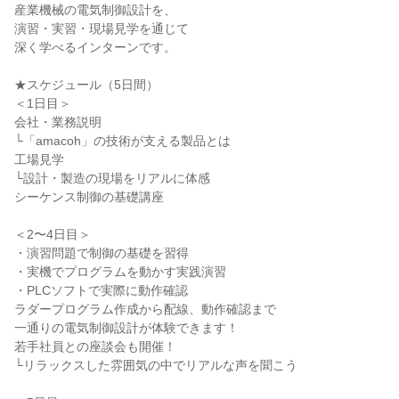
産業機械の電気制御設計を、
演習・実習・現場見学を通じて
深く学べるインターンです。
★スケジュール（5日間）
＜1日目＞
会社・業務説明
└「amacoh」の技術が支える製品とは
工場見学
└設計・製造の現場をリアルに体感
シーケンス制御の基礎講座
＜2〜4日目＞
・演習問題で制御の基礎を習得
・実機でプログラムを動かす実践演習
・PLCソフトで実際に動作確認
ラダープログラム作成から配線、動作確認まで
一通りの電気制御設計が体験できます！
若手社員との座談会も開催！
└リラックスした雰囲気の中でリアルな声を聞こう