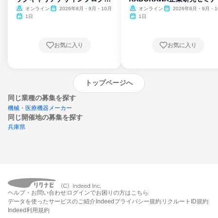
ム
オンライン
2026年8月・9月・10月
オンライン
2026年8月・9月・1
月・11月・12月
1日
1日
お気に入り
お気に入り
トップページへ
同じ業種の募集を探す
機械・医療機器メーカー
同じ開催地の募集を探す
兵庫県
エントリーするとプログラムの詳細案内を
ヘルプ・お問い合わせ
ログインでお困りの方はこちら
受け取れるようになります
データを使ったサービスのご紹介
Indeedプライバシー規約
リクルートID規約
Indeed利用規約
締切：今日まで