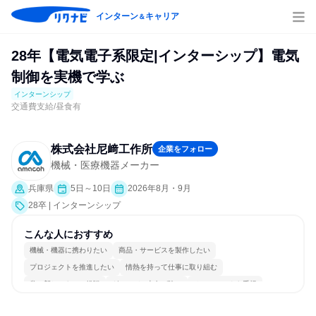
インターン
キャリア
＆
28年【電気電子系限定|インターシップ】電気
制御を実機で学ぶ
インターンシップ
交通費支給/昼食有
株式会社尼﨑工作所
企業をフォロー
機械・医療機器メーカー
兵庫県
5日～10日
2026年8月・9月
28卒 | インターンシップ
こんな人におすすめ
機械・機器に携わりたい
商品・サービスを製作したい
プロジェクトを推進したい
情熱を持って仕事に取り組む
常に新しいものに挑戦
グローバル志向が強い
チームワークを重視
長く同じ会社に居続けられる
一つの専門分野を極める