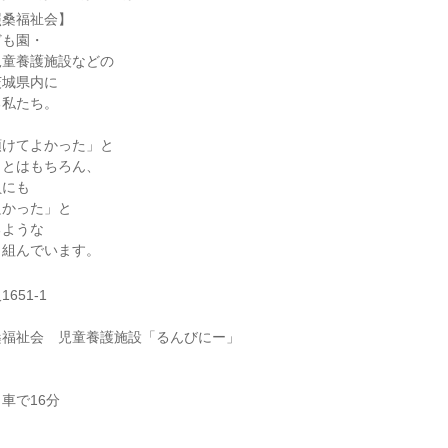
照桑福祉会】
ども園・
児童養護施設などの
茨城県内に
る私たち。
預けてよかった」と
ことはもちろん、
員にも
良かった」と
るような
り組んでいます。
651-1
桑福祉会 児童養護施設「るんびにー」
車で16分