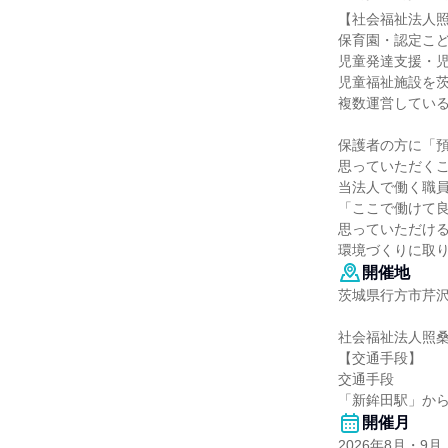
【社会福祉法人
保育園・認定こ
児童発達支援・
児童福祉施設を
複数運営してい
保護者の方に「
思っていただく
当法人で働く職
「ここで働けて
思っていただけ
環境づくりに取
開催地
茨城県行方市芹沢1
社会福祉法人照
【交通手段】
交通手段
「新鉾田駅」から
開催月
2026年8月・9月