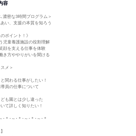
内容
､濃密な3時間プログラム＞
れあい、支援の本質を知ろう
ムのポイント！》
う児童養護施設の役割理解
笑顔を支える仕事を体験
働き方ややりがいを聞ける
ススメ＞
！
もと関わる仕事がしたい！
指導員の仕事について
！
こども園とは少し違った
ついて詳しく知りたい！
～･＊･～･＊･～･＊･～･＊
ム】