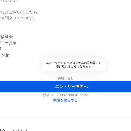
点などございましたら
でお問合せください。
】
桑福祉会
パニー担当
1
or.jp
エントリーするとプログラムの詳細案内を
受け取れるようになります
締切：なし
エントリー画面へ
原稿ID：
709027ba8497ef6d
問題を報告する