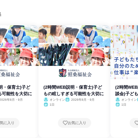
集
説明・保育士)子ど
(2時間WEB説明・保育士)子ど
(2時間W
る可能性を大切に
もの眩しすぎる可能性を大切に
談会)子ど
2026年8月・9月
オンライン
2026年8月・9月
オンライン
1日
1日
気に入り
お気に入り