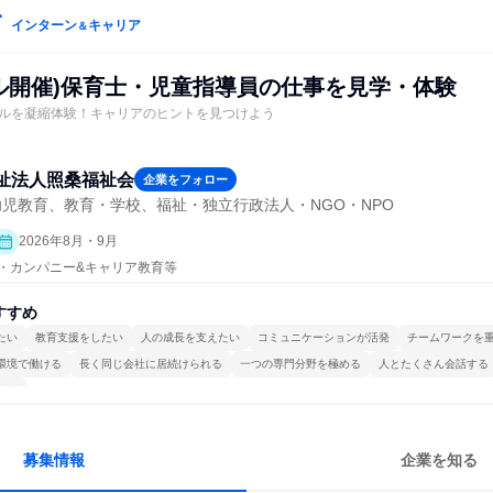
インターン
キャリア
＆
アル開催)保育士・児童指導員の仕事を見学・体験
ルを凝縮体験！キャリアのヒントを見つけよう
祉法人照桑福祉会
企業をフォロー
児教育、教育・学校、福祉・独立行政法人・NGO・NPO
2026年8月・9月
プン・カンパニー&キャリア教育等
すすめ
たい
教育支援をしたい
人の成長を支えたい
コミュニケーションが活発
チームワークを
環境で働ける
長く同じ会社に居続けられる
一つの専門分野を極める
人とたくさん会話する
ける
募集情報
企業を知る