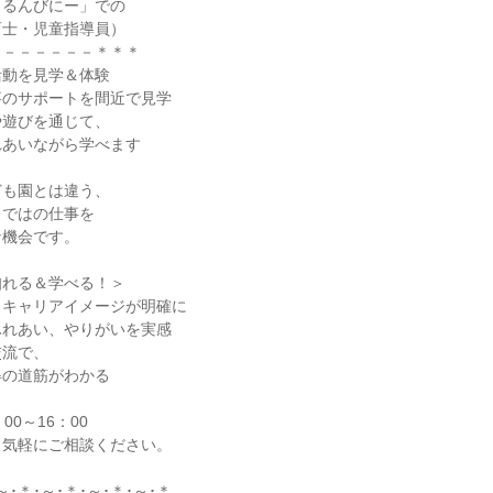
「るんびにー」での
育士・児童指導員）
－－－－－－－＊＊＊
活動を見学＆体験
事のサポートを間近で見学
や遊びを通じて、
れあいながら学べます
ども園とは違う、
らではの仕事を
な機会です。
知れる＆学べる！＞
、キャリアイメージが明確に
ふれあい、やりがいを実感
交流で、
得の道筋がわかる
00～16：00
。気軽にご相談ください。
～･＊･～･＊･～･＊･～･＊