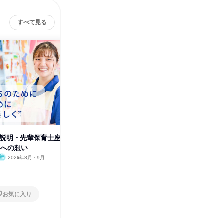
すべて見る
EB説明・先輩保育士座
(2時間WEB説明・先輩保育士座
(2時間
もへの想い
談会)子どもへの想い
設・児童
2026年8月・9月
オンライン
2026年8月・9月
茨城県
1日
1日
お気に入り
お気に入り