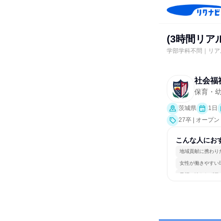
(3時間リ
学部学科不問｜リア
社会福
保育・幼
茨城県
1日
27卒 | オー
こんな人にお
地域貢献に携わり
女性が働きやすい
目標に追われず働