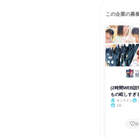
この企業の募
(2時間WEB
もの眩しすぎ
オンライン
1日
お