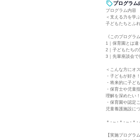
プログラム
プログラム内容
＜支える力を学ぶ
子どもたちとふ
《このプログラ
1｜保育園とは違
2｜子どもたちの
3｜先輩座談会で
＜こんな方にオ
・子どもが好き
・将来的に子ど
・保育士や児童
理解を深めたい
・保育園や認定
児童養護施設に
＊･～･＊･～･＊･
【実施プログラ