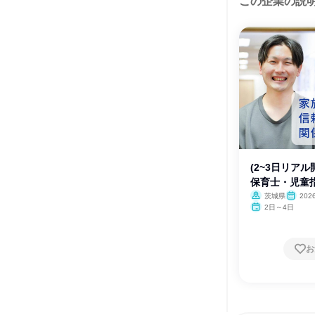
この企業の説
(2~3日リア
保育士・児童
茨城県
20
月・12月
2日～4日
お