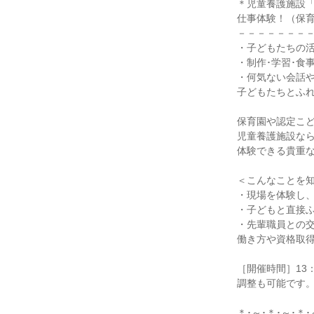
＊児童養護施設
仕事体験！（保
－－－－－－－
・子どもたちの
・制作･学習･食
・何気ない会話
子どもたちとふ
保育園や認定こ
児童養護施設な
体験できる貴重
＜こんなことを
・現場を体験し
・子どもと直接
・先輩職員との
働き方や資格取
［開催時間］13：
調整も可能です
＊･～･＊･～･＊･