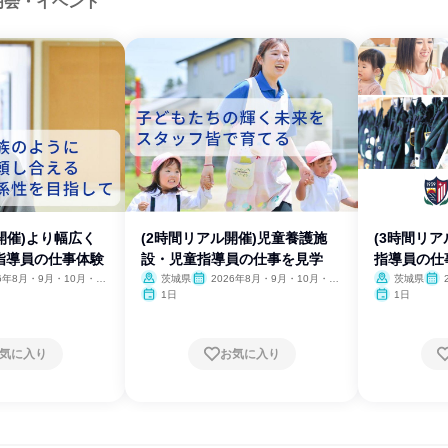
明会・イベント
ル開催)より幅広く
(2時間リアル開催)児童養護施
(3時間リ
指導員の仕事体験
設・児童指導員の仕事を見学
指導員の仕
26年8月・9月・10月・11
茨城県
2026年8月・9月・10月・11
茨城県
月・12月
月・
1日
1日
気に入り
お気に入り