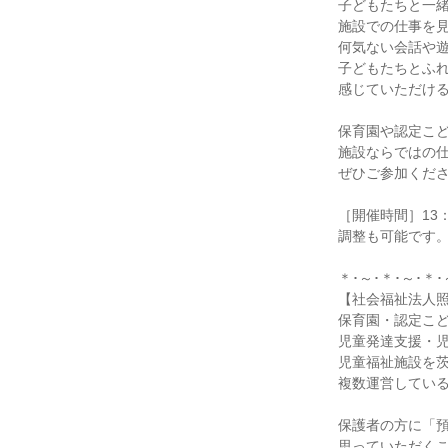
子どもたちと一
施設での仕事を
何気ない会話や
子どもたちとふ
感じていただけ
保育園や認定こ
施設ならではの
ぜひご参加くだ
［開催時間］13：
調整も可能です
＊･～･＊･～･＊･
【社会福祉法人
保育園・認定こ
児童発達支援・
児童福祉施設を
複数運営してい
保護者の方に「
思っていただく