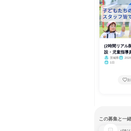
(2時間リアル
設・児童指導
茨城県
20
月・12月
1日
お
この募集と一
パナソ