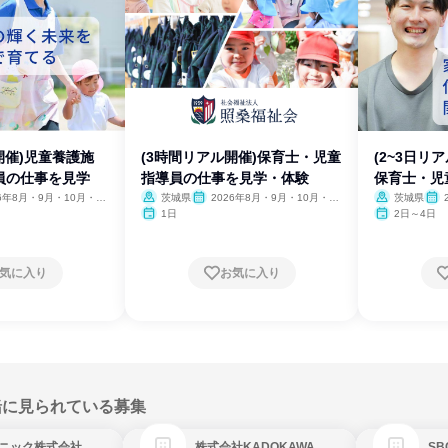
開催)児童養護施
(3時間リアル開催)保育士・児童
(2~3日リ
員の仕事を見学
指導員の仕事を見学・体験
保育士・児
26年8月・9月・10月・11
茨城県
2026年8月・9月・10月・11
茨城県
月・12月
月・
1日
2日～4日
気に入り
お気に入り
緒に見られている募集
ニック株式会社
株式会社KADOKAWA