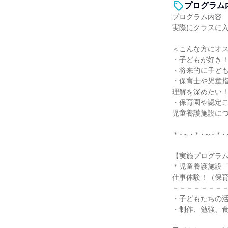
プログラム
プログラム内容
実際にクラスに入
＜こんな方にオ
・子どもが好き
・将来的に子ど
・保育士や児童
理解を深めたい
・保育園や認定
児童養護施設に
＊･～･＊･～･＊･
【実施プログラ
＊児童養護施設
仕事体験！（保
－－－－－－－
・子どもたちの
・制作、勉強、