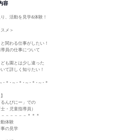
内容
り、活動を見学&体験！
ススメ＞
！
もと関わる仕事がしたい！
指導員の仕事について
！
こども園とは少し違った
ついて詳しく知りたい！
～･＊･～･＊･～･＊･～･＊
ム】
「るんびにー」での
育士・児童指導員）
－－－－－－－＊＊＊
活動体験
食事の見学