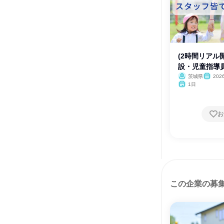
(2時間リアル
設・児童指導
茨城県
20
月・12月
1日
お
この企業の募