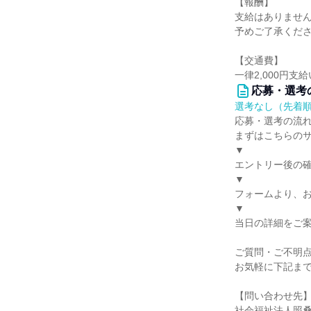
【報酬】
支給はありませ
予めご了承くだ
【交通費】
一律2,000円支
応募・選考
選考なし（先着
応募・選考の流
まずはこちらの
▼
エントリー後の
▼
フォームより、
▼
当日の詳細をご
ご質問・ご不明
お気軽に下記ま
【問い合わせ先
社会福祉法人照