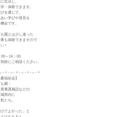
緒に生活し、
見学・体験できます。
遊びを通じて、
れあい学びや発見を
る機会です。
ども園とは少し違った
仕事も体験できますので
さい！
00～16：00
。気軽にご相談ください。
～･＊･～･＊･～･＊･～･＊
照桑福祉会】
ども園・
児童養護施設などの
茨城県内に
る私たち。
預けてよかった」と
ことはもちろん、