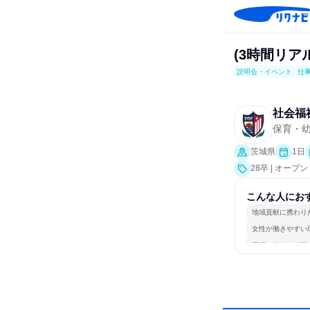
(3時間リ
説明会・イベント
仕
社会福
保育・幼
茨城県
1日
28卒 | オ
こんな人にお
地域貢献に携わり
女性が働きやすい
目標に追われず働