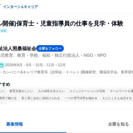
インターン
キャリア
＆
アル開催)保育士・児童指導員の仕事を見学・体験
事体験
祉法人照桑福祉会
企業をフォロー
児教育、教育・学校、福祉・独立行政法人・NGO・NPO
2026年8月・9月・10月・11月・12月
ープン・カンパニー&キャリア教育等（説明会・イベント [職種研究、職場見学会、業界研
すすめ
たい
教育支援をしたい
人の成長を支えたい
コミュニケーションが活発
チームワークを
環境で働ける
長く同じ会社に居続けられる
一つの専門分野を極める
人とたくさん会話する
ける
募集情報
企業を知る