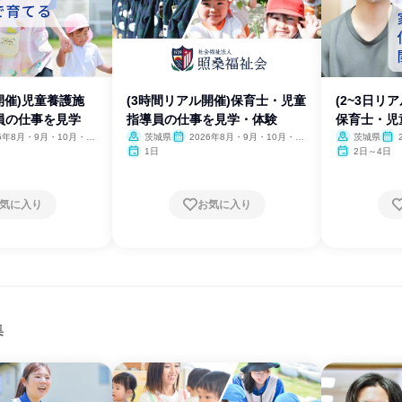
開催)児童養護施
(3時間リアル開催)保育士・児童
(2~3日リ
員の仕事を見学
指導員の仕事を見学・体験
保育士・児
26年8月・9月・10月・11
茨城県
2026年8月・9月・10月・11
茨城県
月・12月
月・
1日
2日～4日
気に入り
お気に入り
集