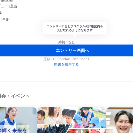
パニー担当
1
or.jp
エントリーするとプログラムの詳細案内を
受け取れるようになります
締切：なし
エントリー画面へ
原稿ID：
06ad4e13d53fee51
問題を報告する
明会・イベント