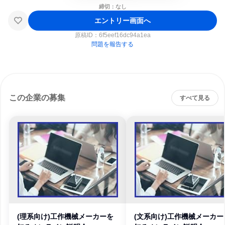
締切：なし
エントリー画面へ
原稿ID：
6f5eef16dc94a1ea
問題を報告する
この企業の募集
すべて見る
(理系向け)工作機械メーカーを
(文系向け)工作機械メーカー