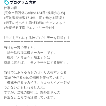
プログラム内容
仕事内容
[完全土日祝休み×年休124日×残業少なめ]
○平均勤続年数17.4年！長く働ける環境！
○若手のうちから海外勤務のチャンスあり！
○学部学科不問でエントリー受付中！
｢モノを平らにする技術｣で世界一を目指す！
￣￣￣￣￣￣￣￣￣￣￣￣￣￣￣￣￣￣￣￣
当社を一言で表すと、
「総合砥粒加工機メーカー」です。
「砥粒（とりゅう）加工」とは
簡単に言えば、「モノを平らにする技術」。
当社ではあらゆるものづくりの根本となる
"部品"を作るための機械を作っています。
「機械を作るキカイ？」ちょっとイメージが
つかないかもしれませんね。
ですが、当社の技術は、案外皆さんの
身近なところでも活躍しています。