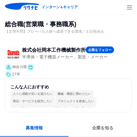
インターン
キャリア
＆
総合職(営業職・事務職系)
【文理不問】グローバル人材へ成長できる環境／土日祝休み
株式会社岡本工作機械製作所
企業をフォロー
半導体・電子機器メーカー、製造・メーカー
神奈川県
27卒
こんな人におすすめ
人々に感動や笑いを届けたい
機械・機器に携わりたい
商品・サービスを販売したい
プロジェクトを推進したい
人の仕事をサポートしたい
情熱を持って仕事に取り組む
コミュニケーションが活発
チームワークを重視
長く同じ会社に居続けられる
人とたくさん会話する
募集情報
企業を知る