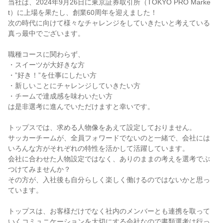
当社は、2024年9月26日に東京証券取引所（TOKYO PRO Marke
t）に上場を果たし、創業60周年を迎えました！
次の時代に向けて様々なチャレンジをしていきたいと考えている
真っ最中でございます。
職種コースに関わらず、
・スイーツが大好きな方
・”好き！”を仕事にしたい方
・新しいことにチャレンジしていきたい方
・チームで達成感を味わいたい方
は是非選考に進んでいただけますと幸いです。
トップスでは、求める人物像をあえて設定しておりません。
サッカーチームが、全員フォワードでないのと一緒で、会社には
いろんな方がそれぞれの特性を活かして活躍しています。
会社に合わせた人物設定ではなく、ありのままの考えを選考でぶ
つけてみませんか？
その方が、入社後も自分らしく楽しく働けるのではないかと思っ
ています。
トップスは、お客様だけでなく社内のメンバーとも連携を取って
いくコミュニケーションを大切にする会社なので書類選考は行っ