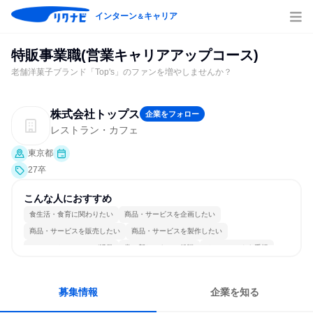
インターン
キャリア
＆
特販事業職(営業キャリアアップコース)
老舗洋菓子ブランド「Top's」のファンを増やしませんか？
株式会社トップス
企業をフォロー
レストラン・カフェ
東京都
27卒
こんな人におすすめ
食生活・食育に関わりたい
商品・サービスを企画したい
商品・サービスを販売したい
商品・サービスを製作したい
コミュニケーションが活発
常に新しいものに挑戦
チームワークを重視
女性が働きやすい環境で働ける
若手が裁量を持てる環境
人とたくさん会話する
募集情報
企業を知る