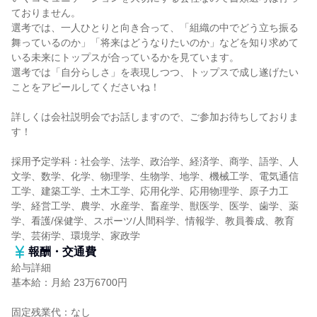
ておりません。
選考では、一人ひとりと向き合って、「組織の中でどう立ち振る
舞っているのか」「将来はどうなりたいのか」などを知り求めて
いる未来にトップスが合っているかを見ています。
選考では「自分らしさ」を表現しつつ、トップスで成し遂げたい
ことをアピールしてくださいね！
詳しくは会社説明会でお話しますので、ご参加お待ちしておりま
す！
採用予定学科：社会学、法学、政治学、経済学、商学、語学、人
文学、数学、化学、物理学、生物学、地学、機械工学、電気通信
工学、建築工学、土木工学、応用化学、応用物理学、原子力工
学、経営工学、農学、水産学、畜産学、獣医学、医学、歯学、薬
学、看護/保健学、スポーツ/人間科学、情報学、教員養成、教育
学、芸術学、環境学、家政学
報酬・交通費
給与詳細
基本給：月給 23万6700円
固定残業代：なし