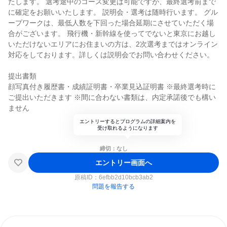
たします。 選考途中のコース変更は可能ですが、最終選考前まで
に確定をお願いいたします。 説明会・選考は随時行います。 グル
ープワークは、最低人数を下回った場合延期にさせていただく場
合がございます。 飛行機・新幹線を使ってでないと東京にお越し
いただけないエリアにお住まいの方は、2次選考まではオンライン
対応をしております。詳しくは説明会でお問い合わせください。
提出書類
顔写真付き履歴書・成績証明書・卒業見込証明書 ※最終選考時に
ご提出いただきます ※間に合わない書類は、内定承諾後でも構い
ません
エントリーするとプログラムの詳細案内を
受け取れるようになります
締切：なし
エントリー画面へ
原稿ID：
6efbb2d10bcb3ab2
問題を報告する