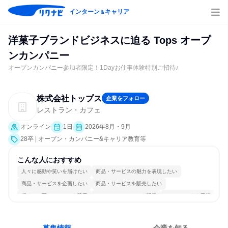
インターン
キャリア
＆
洋菓子ブランドビジネスに迫る Tops オープ
ンカンパニー
オープンカンパニー参加者限定！1Dayお仕事体験特別ご招待♪
株式会社トップス
企業をフォロー
レストラン・カフェ
オンライン
1日
2026年8月・9月
28卒 | オープン・カンパニー&キャリア教育等
こんな人におすすめ
人々に感動や笑いを届けたい
商品・サービスの魅力を表現したい
商品・サービスを企画したい
商品・サービスを販売したい
穏やかで互いのペースを尊重
コミュニケーションが活発
チームワークを重視
女性が働きやすい環境で働ける
長く同じ会社に居続けられる
人とたくさん会話する