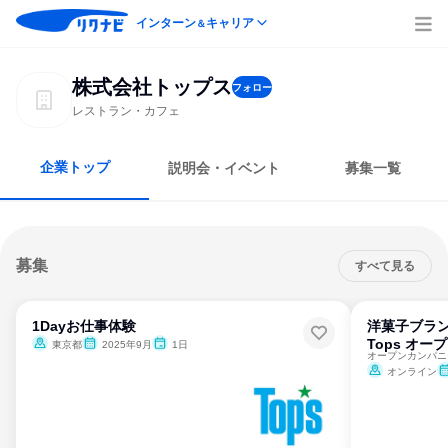
インターン
キャリア
＆
株式会社トップス
フォロー
レストラン・カフェ
企業トップ
説明会・イベント
募集一覧
募集
すべて見る
1Dayお仕事体験
洋菓子ブラ
Tops オ
東京都
2025年9月
1日
オンライン