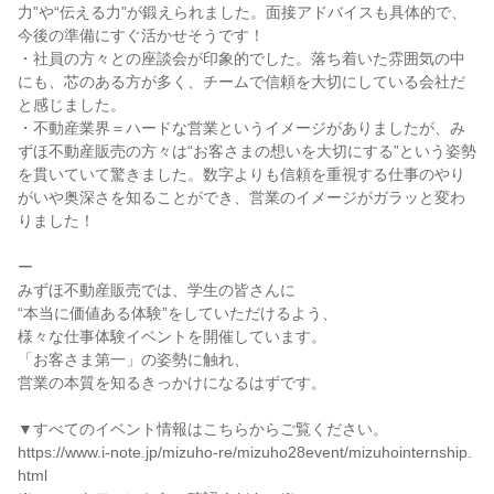
力”や“伝える力”が鍛えられました。面接アドバイスも具体的で、
今後の準備にすぐ活かせそうです！
・社員の方々との座談会が印象的でした。落ち着いた雰囲気の中
にも、芯のある方が多く、チームで信頼を大切にしている会社だ
と感じました。
・不動産業界＝ハードな営業というイメージがありましたが、み
ずほ不動産販売の方々は“お客さまの想いを大切にする”という姿勢
を貫いていて驚きました。数字よりも信頼を重視する仕事のやり
がいや奥深さを知ることができ、営業のイメージがガラッと変わ
りました！
ー
みずほ不動産販売では、学生の皆さんに
“本当に価値ある体験”をしていただけるよう、
様々な仕事体験イベントを開催しています。
「お客さま第一」の姿勢に触れ、
営業の本質を知るきっかけになるはずです。
▼すべてのイベント情報はこちらからご覧ください。
https://www.i-note.jp/mizuho-re/mizuho28event/mizuhointernship.
html