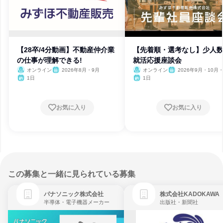
【28卒/4分動画】不動産仲介業
【先着順・選考なし】少人数
の仕事が理解できる!
就活応援座談会
オンライン
2026年8月・9月
オンライン
2026年9月・10月・
月・12月
1日
1日
お気に入り
お気に入り
この募集と一緒に見られている募集
パナソニック株式会社
株式会社KADOKAWA
半導体・電子機器メーカー
出版社・新聞社