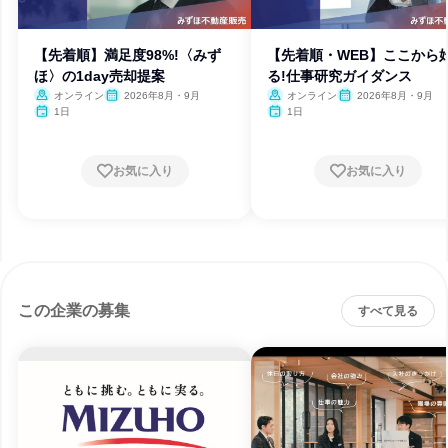
【先着順】満足度98%!〈みず
【先着順・WEB】ここから
ほ〉の1day売却提案
る!仕事研究ガイダンス
オンライン
2026年8月・9月
オンライン
2026年8月・9月
1日
1日
お気に入り
お気に入り
この企業の募集
すべて見る