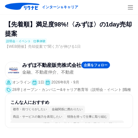
インターン
キャリア
＆
【先着順】満足度98%!〈みずほ〉の1day売却
提案
説明会・イベント
仕事体験
【WEB開催】売却提案で“聞く力”が伸びる1日
みずほ不動産販売株式会社
企業をフォロー
金融、不動産仲介、不動産
オンライン
1日
2026年8月・9月
28卒 | オープン・カンパニー&キャリア教育等（説明会・イベント [職種
研究、課題解決プログラム、社員交流会、就活サポート、会社説明会、
業界研究]、仕事体験）
こんな人におすすめ
都市・街づくりがしたい
金融関係に携わりたい
商品・サービスの魅力を表現したい
情熱を持って仕事に取り組む
コミュニケーションが活発
個人の能力を重視
多様な職種の人と関われる
明確な目標を追いかける
若手が裁量を持てる環境
人とたくさん会話する