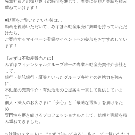
先輩社員との振り返りの時間を通じて、着実に信頼と実績を積み
重ねていけます！
■動画をご覧いただいた後は…
動画を視聴いただいて、みずほ不動産販売に興味を持っていただ
けたら、
ご案内するマイページ登録やイベントへの参加をおすすめしてい
ます！
【みずほ不動産販売とは】
みずほフィナンシャルグループ唯一の専業不動産売買仲介会社と
して、
銀行・信託銀行・証券といったグループ各社との連携力を強み
に、
不動産の売買仲介・有効活用のご提案を一貫して提供していま
す。
個人・法人のお客さまに「安心」と「最適な選択」を届けるた
め、
専門性を磨き続けるプロフェッショナルとして、信頼と実績を積
み重ねてきました。
✨就活のスタートに、“まずは知ってみる”一歩としてご覧いただけ