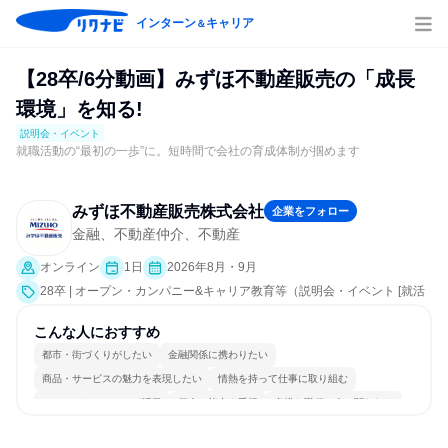
インターン
キャリア
＆
【28卒/6分動画】みずほ不動産販売の「成長
環境」を知る!
説明会・イベント
就職活動の“最初の一歩”に。短時間で会社の育成体制が掴めます
みずほ不動産販売株式会社
企業をフォロー
金融、不動産仲介、不動産
オンライン
1日
2026年8月・9月
28卒 | オープン・カンパニー&キャリア教育等（説明会・イベント [就活
サポート、会社説明会、業界研究]）
こんな人におすすめ
都市・街づくりがしたい
金融関係に携わりたい
商品・サービスの魅力を表現したい
情熱を持って仕事に取り組む
コミュニケーションが活発
個人の能力を重視
多様な職種の人と関われる
明確な目標を追いかける
若手が裁量を持てる環境
人とたくさん会話する