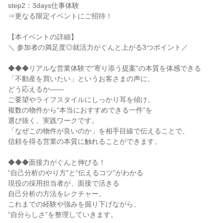
step2：3days仕事体験
⇒更なる限定イベントにご招待！
【本イベントの詳細】
＼ 参加者の満足度◎就活力がぐんと上がる3つポイント／
◆◆◆リアルな営業体験で“寄り添う提案”の本質を体感できる
「不動産を買いたい」というお客さまの声に、
どう応えるか――
ご要望やライフスタイルにしっかり耳を傾け、
複数の物件から“本当におすすめできる一件”を
選び抜く、実践ワークです。
「なぜこの物件が良いのか」を相手目線で伝えることで、
信頼を得る営業の本質に触れることができます。
◆◆◆面接力がぐんと伸びる！
“自己分析のやり方”と“伝えるコツ”がわかる
現役の採用担当者が、面接で活きる
自己分析の方法をレクチャー。
これまでの経験や強みを掘り下げながら、
“自分らしさ”を整理していきます。