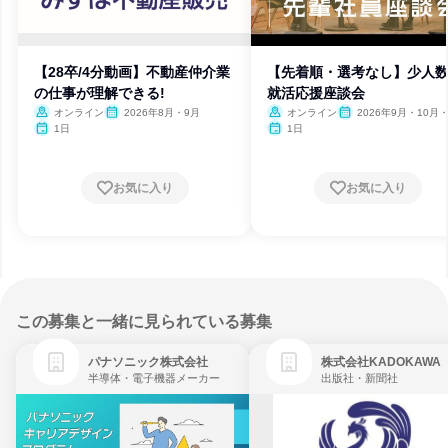
【28卒/4分動画】不動産仲介業
【先着順・選考なし】少人数
の仕事が理解できる!
就活応援座談会
オンライン
2026年8月・9月
オンライン
2026年9月・10月・
月・12月
1日
1日
お気に入り
お気に入り
この募集と一緒に見られている募集
パナソニック株式会社
株式会社KADOKAWA
半導体・電子機器メーカー
出版社・新聞社