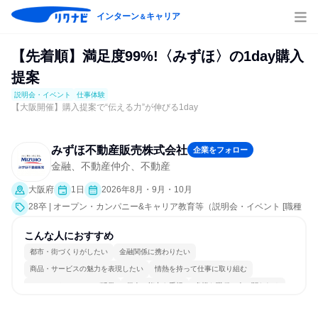
インターン
キャリア
＆
【先着順】満足度99%!〈みずほ〉の1day購入
提案
説明会・イベント
仕事体験
【大阪開催】購入提案で“伝える力”が伸びる1day
みずほ不動産販売株式会社
企業をフォロー
金融、不動産仲介、不動産
大阪府
1日
2026年8月・9月・10月
28卒 | オープン・カンパニー&キャリア教育等（説明会・イベント [職種
研究、課題解決プログラム、社員交流会、就活サポート、会社説明会、
業界研究]、仕事体験）
こんな人におすすめ
都市・街づくりがしたい
金融関係に携わりたい
商品・サービスの魅力を表現したい
情熱を持って仕事に取り組む
コミュニケーションが活発
個人の能力を重視
多様な職種の人と関われる
明確な目標を追いかける
若手が裁量を持てる環境
人とたくさん会話する