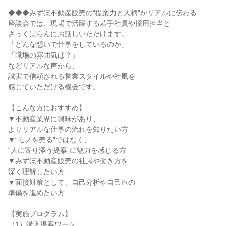
◆◆◆みずほ不動産販売の“提案力と人柄”がリアルに伝わる
座談会では、現場で活躍する若手社員や採用担当と
ざっくばらんにお話しいただけます。
「どんな想いで仕事をしているのか」
「職場の雰囲気は？」
などリアルな声から、
誠実で信頼される営業スタイルや社風を
感じていただける機会です。
【こんな方におすすめ】
▼不動産業界に興味があり、
よりリアルな仕事の流れを知りたい方
▼“モノを売る”ではなく、
“人に寄り添う提案”に魅力を感じる方
▼みずほ不動産販売の社風や働き方を
深く理解したい方
▼面接対策として、自己分析や自己㏚の
準備を進めたい方
【実施プログラム】
（1）購入提案ワーク