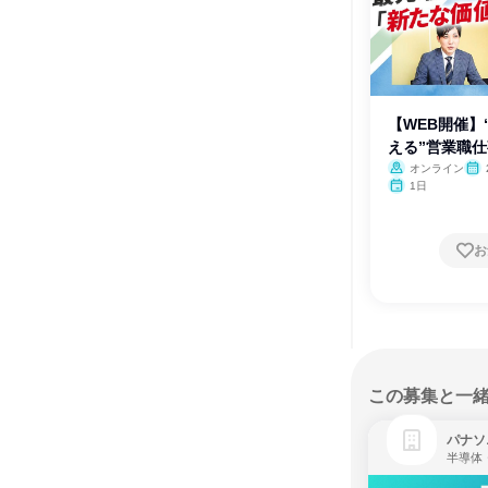
【WEB開催】
える”営業職
オンライン
1日
お
この募集と一
パナソ
半導体