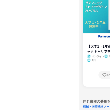
【大学1・2年
ックキャリア
ム
オンライン
1日
お
同じ業種の募集
機械・医療機器メー