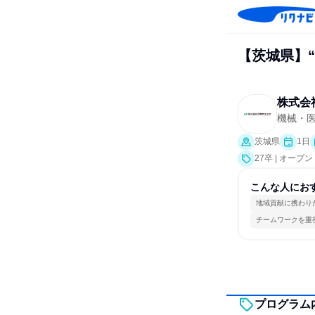
【茨城県】
株式会
機械・
茨城県
1日
27卒 | オー
こんな人にお
地域貢献に携わり
チームワークを重
プログラム