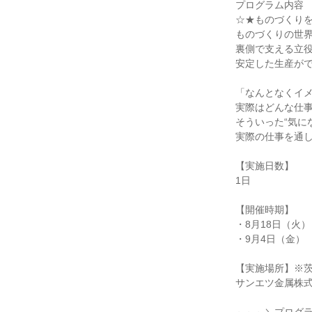
プログラム内容
☆★ものづくり
ものづくりの世
裏側で支える立
安定した生産が
「なんとなくイ
実際はどんな仕
そういった“気に
実際の仕事を通
【実施日数】
1日
【開催時期】
・8月18日（火）
・9月4日（金）
【実施場所】※
サンエツ金属株式