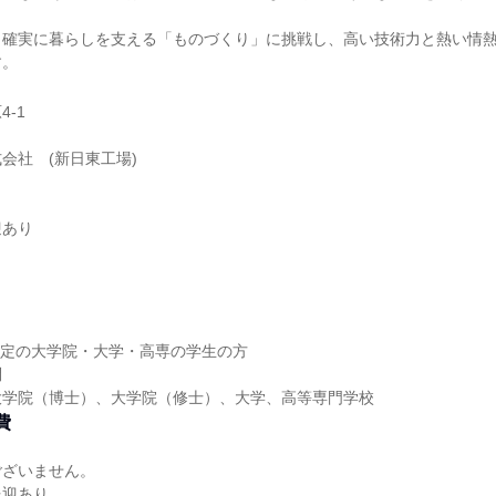
、確実に暮らしを支える「ものづくり」に挑戦し、高い技術力と熱い情
す。
-1
会社 (新日東工場)
迎あり
業予定の大学院・大学・高専の学生の方
問
大学院（博士）、大学院（修士）、大学、高等専門学校
費
ございません。
送迎あり