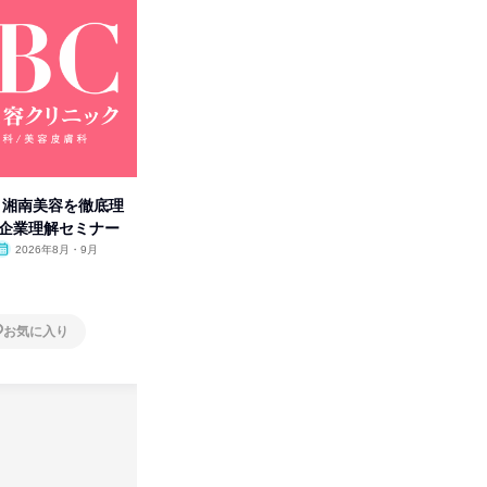
卒】湘南美容を徹底理
人事の心を動かす「自己表現」
「洋服の
付企業理解セミナー
の極意/選考官の本音を動画で公
分の強み
開
2026年8月・9月
オンライン
2026年8月・9月・10
オンラ
月・11月・12月
1日
1日
お気に入り
お気に入り