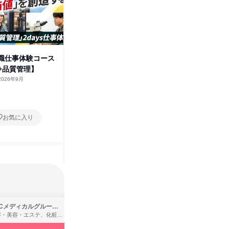
術職仕事体験コース
【大阪府】“ものづくりを支え
【茨城県
+品質管理】
る”事務職の仕事体験コース
ス【品質
2026年9月
大阪府
2026年8月・9月
茨城県
1日
1日
お気に入り
お気に入り
SBCメディカルグループ株式会社
株式会社バンダイ
理容・美容・エステ、化粧品・理美容用品小売、医療・病院
アパレル・繊維・スポーツメーカー、製造・メーカー、ゲーム制作・販売