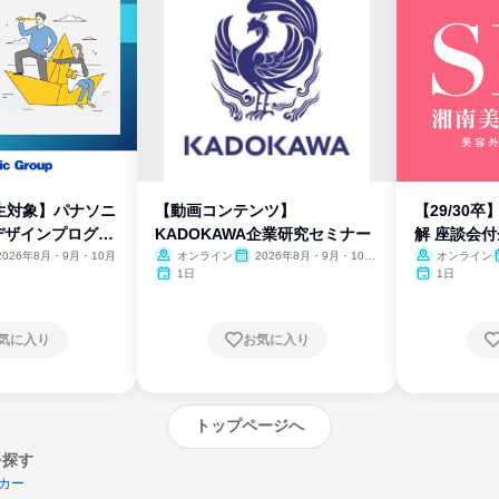
生対象】パナソニ
【動画コンテンツ】
【29/30
デザインプログラ
KADOKAWA企業研究セミナー
解 座談会
2026年8月・9月・10月
オンライン
2026年8月・9月・10
オンライン
月・11月・12月
1日
1日
気に入り
お気に入り
トップページへ
を探す
カー