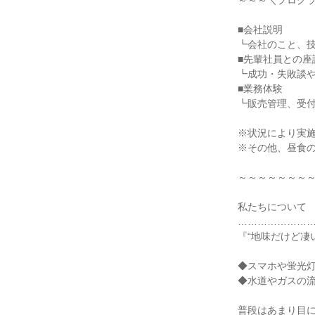
～～～＼プログラ
■会社説明
┗会社のこと、
■先輩社員との座
┗成功・失敗談
■業務体験
┗販売管理、受
※状況により実
※その他、昼食
～～～～～～～
私たちについて
……………………
『“地味だけど凄
◆スマホや蛍光
◆水道やガスの流
普段はあまり目