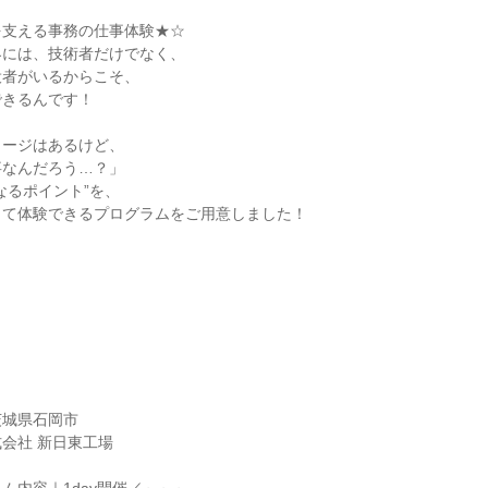
を支える事務の仕事体験★☆
界には、技術者だけでなく、
役者がいるからこそ、
できるんです！
メージはあるけど、
事なんだろう…？」
なるポイント”を、
して体験できるプログラムをご用意しました！
茨城県石岡市
会社 新日東工場