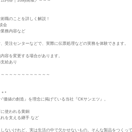
ム内容｜1day開催／～～～
技術職のことを詳しく解説！
談会
や業務内容など
付、受注センターなどで、実際に伝票処理などの実務を体験できます。
施内容を変更する場合があります。
の支給あり
～～～～～～～～～～～～～
＊*
い”価値の創造』を理念に掲げている当社『CKサンエツ』。
灯に使われる黄銅
れを支える継手 など
にしないけれど、実は生活の中で欠かせないもの。そんな製品をつくっ