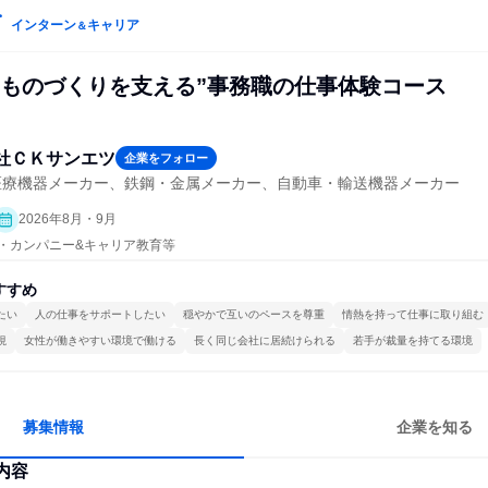
インターン
キャリア
＆
“ものづくりを支える”事務職の仕事体験コース
社ＣＫサンエツ
企業をフォロー
医療機器メーカー、鉄鋼・金属メーカー、自動車・輸送機器メーカー
2026年8月・9月
プン・カンパニー&キャリア教育等
すすめ
たい
人の仕事をサポートしたい
穏やかで互いのペースを尊重
情熱を持って仕事に取り組む
視
女性が働きやすい環境で働ける
長く同じ会社に居続けられる
若手が裁量を持てる環境
募集情報
企業を知る
内容