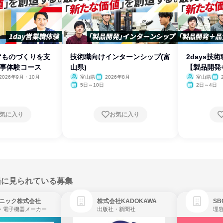
“ものづくりを支
技術職向けインターンシップ(富
2days技
仕事体験コース
山県)
【製品開発
2026年9月・10月
富山県
2026年8月
富山県
5日～10日
2日～4日
気に入り
お気に入り
緒に見られている募集
ニック株式会社
株式会社KADOKAWA
・電子機器メーカー
出版社・新聞社