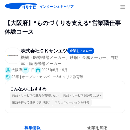
インターン
キャリア
＆
【大阪府】“ものづくりを支える”営業職仕事
体験コース
株式会社ＣＫサンエツ
企業をフォロー
機械・医療機器メーカー、鉄鋼・金属メーカー、自動
車・輸送機器メーカー
大阪府
1日
2026年8月・9月
28卒 | オープン・カンパニー&キャリア教育等
こんな人におすすめ
商品・サービスの魅力を表現したい
商品・サービスを販売したい
情熱を持って仕事に取り組む
コミュニケーションが活発
常に新しいものに挑戦
チームワークを重視
若手が裁量を持てる環境
人とたくさん会話する
募集情報
企業を知る