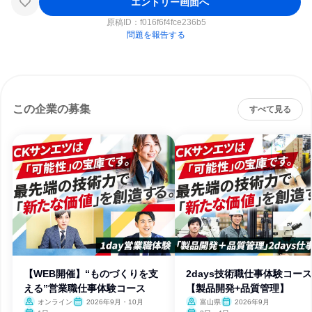
エントリー画面へ
原稿ID：
f016f6f4fce236b5
問題を報告する
この企業の募集
すべて見る
【WEB開催】“ものづくりを支
2days技術職仕事体験コース
える”営業職仕事体験コース
【製品開発+品質管理】
オンライン
2026年9月・10月
富山県
2026年9月