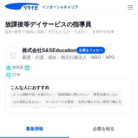
インターン
キャリア
＆
放課後等デイサービスの指導員
福祉×教育で地域に貢献！子どもたちの「できた！」を増やす仕事
株式会社S&SEducation
企業をフォロー
看護・介護、福祉・独立行政法人・NGO・NPO
群馬県
27卒
こんな人におすすめ
人々に感動や笑いを届けたい
地域貢献に携わりたい
教育支援をしたい
人の成長を支えたい
チームワークを重視
女性が働きやすい環境で働ける
人とたくさん会話する
目標に追われず働ける
募集情報
企業を知る