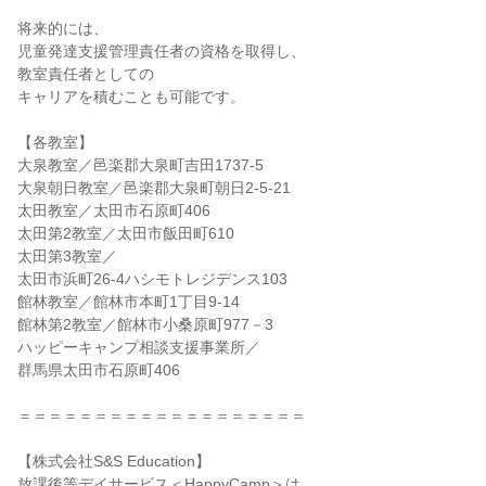
将来的には、
児童発達支援管理責任者の資格を取得し、
教室責任者としての
キャリアを積むことも可能です。
【各教室】
大泉教室／邑楽郡大泉町吉田1737-5
大泉朝日教室／邑楽郡大泉町朝日2-5-21
太田教室／太田市石原町406
太田第2教室／太田市飯田町610
太田第3教室／
太田市浜町26-4ハシモトレジデンス103
館林教室／館林市本町1丁目9-14
館林第2教室／館林市小桑原町977－3
ハッピーキャンプ相談支援事業所／
群馬県太田市石原町406
＝＝＝＝＝＝＝＝＝＝＝＝＝＝＝＝＝＝＝
【株式会社S&S Education】
放課後等デイサービス＜HappyCamp＞は