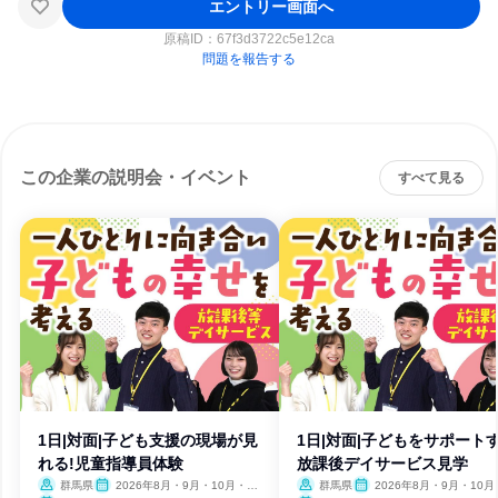
エントリー画面へ
原稿ID：
67f3d3722c5e12ca
問題を報告する
この企業の説明会・イベント
すべて見る
1日|対面|子ども支援の現場が見
1日|対面|子どもをサポート
れる!児童指導員体験
放課後デイサービス見学
群馬県
2026年8月・9月・10月・11
群馬県
2026年8月・9月・10月