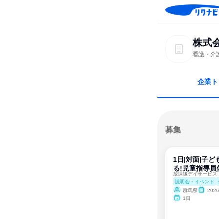
株式会社
看護・介
企業ト
募集
1日|対面|子
る!児童指導員
説明会・イベント
群馬県
2026
1日