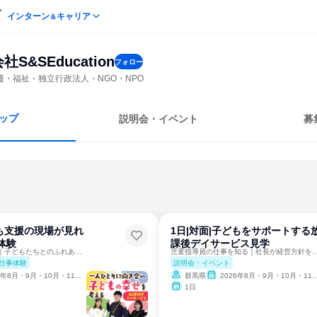
インターン
キャリア
＆
S&SEducation
フォロー
護・福祉・独立行政法人・NGO・NPO
ップ
説明会・イベント
募
ども支援の現場が見れ
1日|対面|子どもをサポートする
体験
課後デイサービス見学
放課後デイサービス｜子どもたちとのふれあいから仕事を知れる
児童指導員の仕事を知る｜社長が経営方針を
仕事体験
説明会・イベント
年8月・9月・10月・11月・12月
群馬県
2026年8月・9月・10月・11月・12月
1日