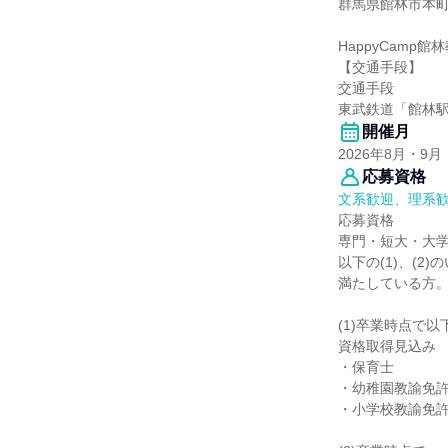
群馬県館林市本町1
HappyCamp館
【交通手段】
交通手段
東武鉄道「館林駅
開催月
2026年8月・9月
応募資格
文系歓迎、理系
応募資格
専門・短大・大
以下の(1)、(2
満たしている方
(1)卒業時点で
資格取得見込み
・保育士
・幼稚園教諭免許
・小学校教諭免許