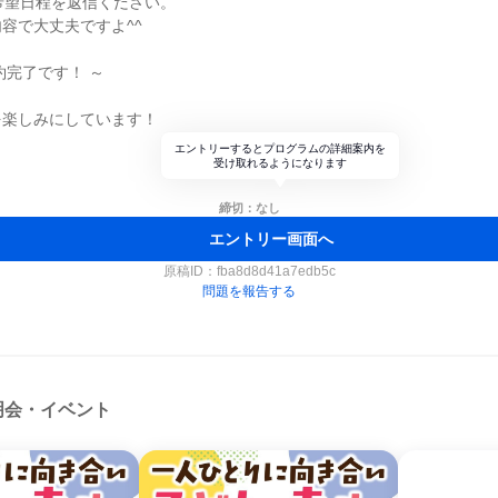
希望日程を返信ください。
容で大丈夫ですよ^^
約完了です！ ～
を楽しみにしています！
エントリーするとプログラムの詳細案内を
受け取れるようになります
締切：なし
エントリー画面へ
原稿ID：
fba8d8d41a7edb5c
問題を報告する
明会・イベント