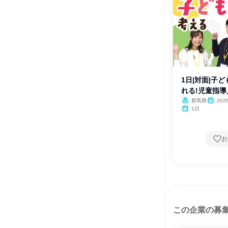
1日|対面|子
れる!児童指導
群馬県
20
月・12月
1日
お
この企業の募