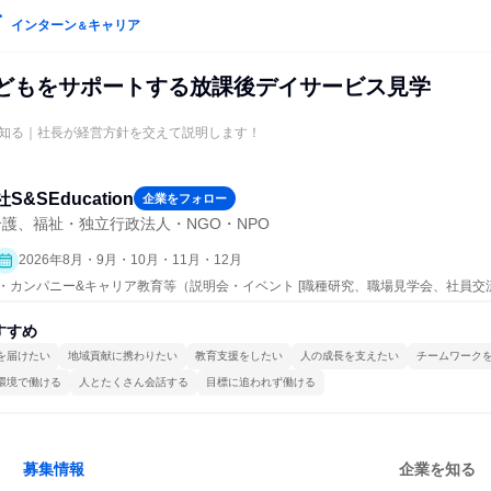
インターン
キャリア
＆
|子どもをサポートする放課後デイサービス見学
知る｜社長が経営方針を交えて説明します！
S&SEducation
企業をフォロー
護、福祉・独立行政法人・NGO・NPO
2026年8月・9月・10月・11月・12月
ープン・カンパニー&キャリア教育等（説明会・イベント [職種研究、職場見学会、社員
すすめ
を届けたい
地域貢献に携わりたい
教育支援をしたい
人の成長を支えたい
チームワーク
環境で働ける
人とたくさん会話する
目標に追われず働ける
募集情報
企業を知る