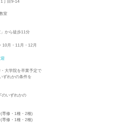
丁目9-14
林教室
」から徒歩11分
・10月・11月・12月
歓迎
学・大学院を卒業予定で
)のいずれかの条件を
。
以下のいずれかの
(専修・1種・2種)
(専修・1種・2種)