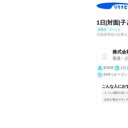
1日|対面
説明会・イベント
児童指導員の仕事を
株式会社
看護・介
群馬県
1日
28卒 | オ
業界研究]）
こんな人にお
人々に感動や笑い
女性が働きやすい