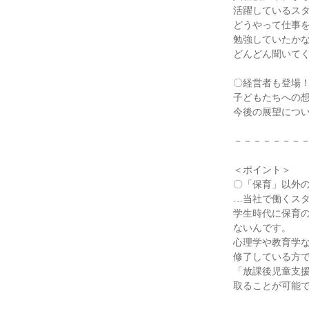
活躍しているス
どうやって仕事
勉強していたか
どんどん聞いて
〇経営者も登場
子どもたちへの
今後の展望につ
－－－－－－－
＜ポイント＞
〇「保育」以外
…当社で働くス
学生時代に保育
ないんです。
心理学や教育学
修了している方
「放課後児童支
取ることが可能