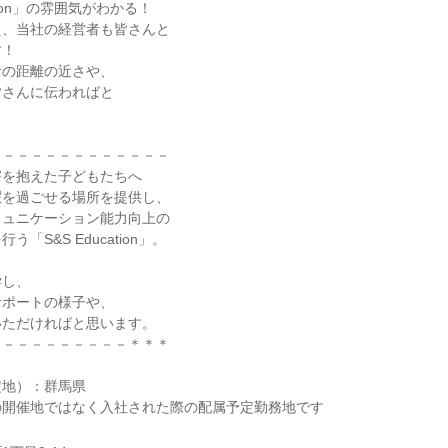
ation」の雰囲気がわかる！
え、当社の経営者も皆さんと
す！
者の距離の近さや、
皆さんに伝わればと
－－－－－－－－－－－－－
害を抱えた子どもたちへ
暇を過ごせる場所を提供し、
ミュニケーション能力向上の
「S&S Education」。
学し、
サポートの様子や、
いただければと思います。
－－－－－－－－－－＊＊＊
定地）：群馬県
の開催地ではなく入社された際の配属予定勤務地です