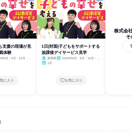
株式会社S
そ
ども支援の現場が見
1日|対面|子どもをサポートする
員体験
放課後デイサービス見学
26年8月・9月・10月・11
群馬県
2026年8月・9月・10月・11
月・12月
1日
気に入り
お気に入り
集