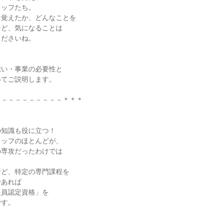
タッフたち。
を覚えたか、どんなことを
など、気になることは
くださいね。
！
想い・事業の必要性と
いてご説明します。
－－－－－－－－－－＊＊＊
の知識も役に立つ！
タッフのほとんどが、
の専攻だったわけでは
など、特定の専門課程を
であれば
援員認定資格」を
です。