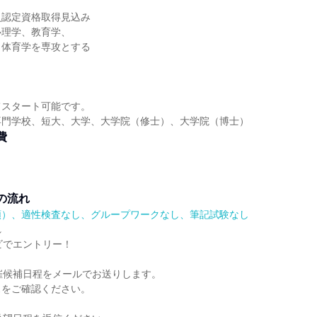
員認定資格取得見込み
心理学、教育学、
、体育学を専攻とする
てスタート可能です。
専門学校、短大、大学、大学院（修士）、大学院（博士）
費
の流れ
順）、適性検査なし、グループワークなし、筆記試験なし
れ
ビでエントリー！
催候補日程をメールでお送りします。
スをご確認ください。