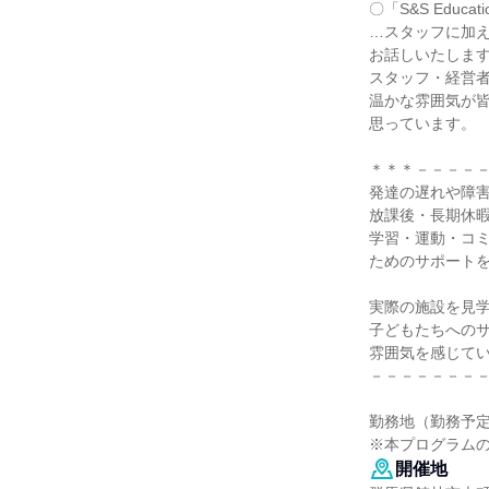
〇「S&S Educ
…スタッフに加
お話しいたしま
スタッフ・経営
温かな雰囲気が
思っています。
＊＊＊－－－－
発達の遅れや障
放課後・長期休
学習・運動・コ
ためのサポートを行う
実際の施設を見
子どもたちへの
雰囲気を感じて
－－－－－－－
勤務地（勤務予
※本プログラム
開催地