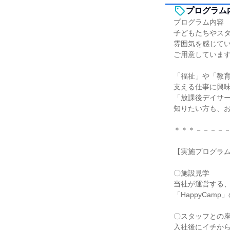
プログラム
プログラム内容
子どもたちやス
雰囲気を感じて
ご用意していま
「福祉」や「教
支える仕事に興
「放課後デイサ
知りたい方も、
＊＊＊－－－－
【実施プログラ
〇施設見学
当社が運営する
「HappyCam
〇スタッフとの
入社後にイチか