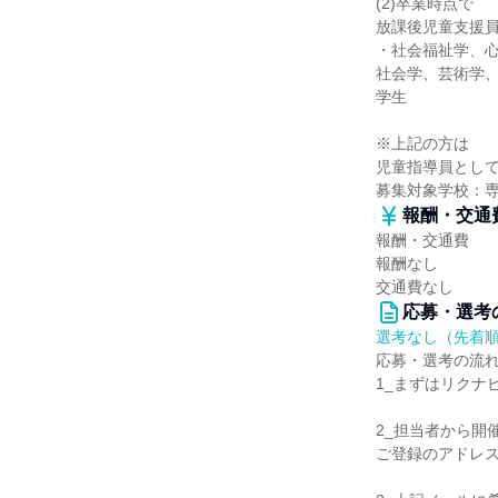
(2)卒業時点で
放課後児童支援
・社会福祉学、
社会学、芸術学
学生
※上記の方は
児童指導員とし
募集対象学校：
報酬・交通
報酬・交通費
報酬なし
交通費なし
応募・選考
選考なし（先着
応募・選考の流
1_まずはリクナ
2_担当者から開
ご登録のアドレ